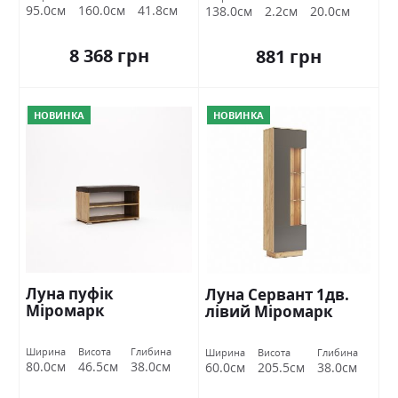
95.0см
160.0см
41.8см
138.0см
2.2см
20.0см
8 368 грн
881 грн
НОВИНКА
НОВИНКА
Луна пуфік
Луна Сервант 1дв.
Міромарк
лівий Міромарк
Ширина
Висота
Глибина
Ширина
Висота
Глибина
80.0см
46.5см
38.0см
60.0см
205.5см
38.0см