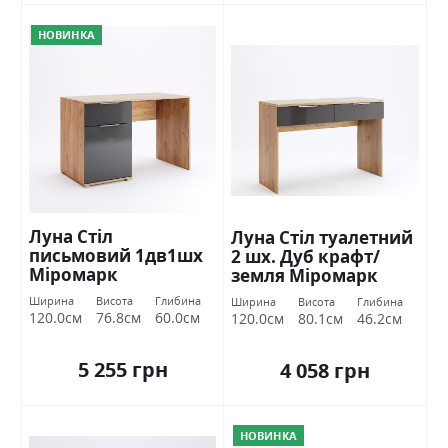
НОВИНКА
Луна Стіл
Луна Стіл туалетний
письмовий 1дв1шх
2 шх. Дуб крафт/
Міромарк
земля Міромарк
Ширина
Висота
Глибина
Ширина
Висота
Глибина
120.0см
76.8см
60.0см
120.0см
80.1см
46.2см
5 255 грн
4 058 грн
НОВИНКА