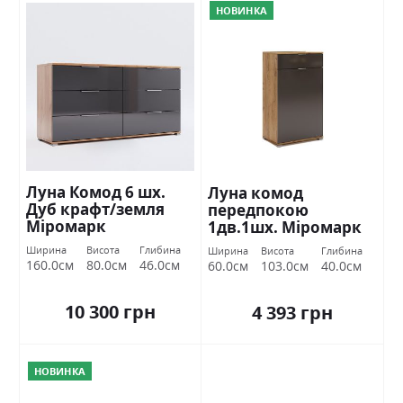
НОВИНКА
Луна Комод 6 шх.
Луна комод
Дуб крафт/земля
передпокою
Міромарк
1дв.1шх. Міромарк
Ширина
Висота
Глибина
Ширина
Висота
Глибина
160.0см
80.0см
46.0см
60.0см
103.0см
40.0см
10 300 грн
4 393 грн
НОВИНКА