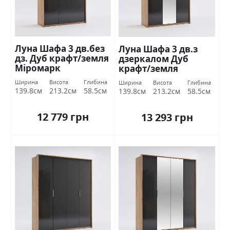
Луна Шафа 3 дв.без
Луна Шафа 3 дв.з
дз. Дуб крафт/земля
дзеркалом Дуб
Міромарк
крафт/земля
Міромарк
Ширина
Висота
Глибина
Ширина
Висота
Глибина
139.8см
213.2см
58.5см
139.8см
213.2см
58.5см
12 779 грн
13 293 грн