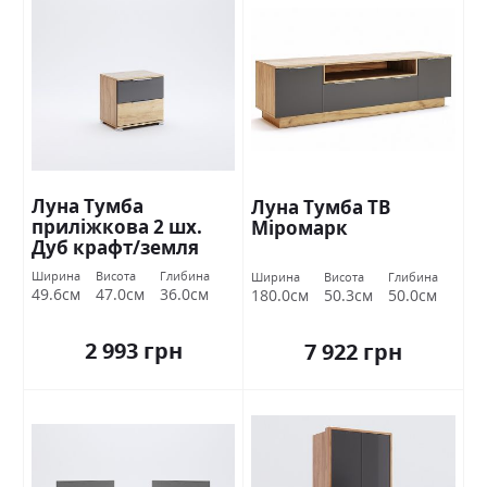
Луна Тумба
Луна Тумба ТВ
приліжкова 2 шх.
Міромарк
Дуб крафт/земля
Міромарк
Ширина
Висота
Глибина
Ширина
Висота
Глибина
49.6см
47.0см
36.0см
180.0см
50.3см
50.0см
2 993 грн
7 922 грн