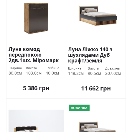
Луна комод
Луна Ліжко 140 з
передпокою
шухлядами Дуб
2дв.1шх. Міромарк
крафт/земля
Міромарк
Ширина
Висота
Глибина
Ширина
Висота
Довжина
80.0см
103.0см
40.0см
148.2см
90.5см
207.0см
5 386 грн
11 662 грн
НОВИНКА