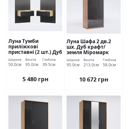
Луна Тумби
Луна Шафа 2 дв.2
приліжкові
шх. Дуб крафт/
приставні (2 шт.) Дуб
земля Міромарк
крафт/земля
Ширина
Висота
Глибина
Ширина
Висота
Глибина
Міромарк
50.0см
95.0см
39.5см
95.0см
213.0см
58.0см
5 480 грн
10 672 грн