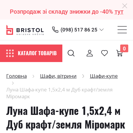
Розпродаж зі складу знижки до -40%
тут
(098) 517 86 25
0
КАТАЛОГ ТОВАРІВ
Головна
Шафи, вітрини
Шафи-купе
Луна Шафа-купе 1,5х2,4 м Дуб крафт/земля
Міромарк
Луна Шафа-купе 1,5х2,4 м
Дуб крафт/земля Міромарк