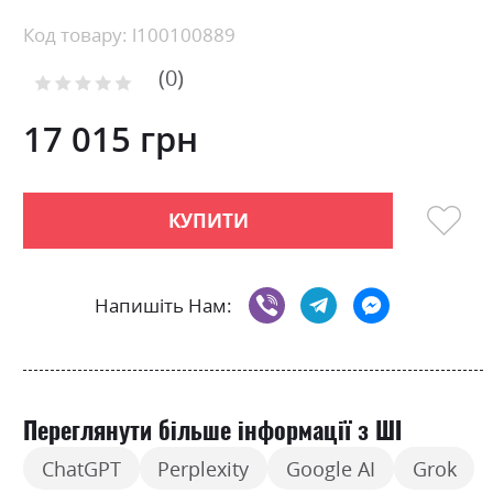
Skip
Код товару: l100100889
to
0
the
Рейтинг:
0
100
beginning
% of
of
17 015 грн
the
images
gallery
КУПИТИ
Напишіть Нам:
Переглянути більше інформації з ШІ
ChatGPT
Perplexity
Google AI
Grok