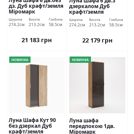
Луна Шафа 6 дв.без
Луна Шафа 6 дв.з
дз. Дуб крафт/земля
дзеркалом Дуб
Міромарк
крафт/земля
Міромарк
Ширина
Висота
Глибина
Ширина
Висота
Глибина
274.2см
213.2см
58.5см
274.2см
213.2см
58.5см
21 183 грн
22 179 грн
НОВИНКА
НОВИНКА
Луна Шафа Кут 90
Луна шафа
без дзеркал Дуб
передпокою 1дв.
крафт/земля
Міромарк