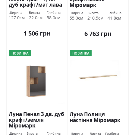
дуб крафт/мат лава
Міромарк
Міромарк
Ширина
Висота
Глибина
Ширина
Висота
Глибина
127.0см
22.0см
58.0см
55.0см
210.5см
41.8см
1 506 грн
6 763 грн
НОВИНКА
НОВИНКА
Луна Пенал 3 дв. дуб
Луна Полиця
крафт/земля
настінна Міромарк
Міромарк
Ширина
Висота
Глибина
Ширина
Висота
Глибина