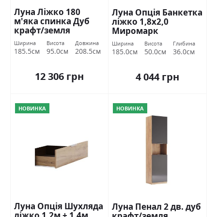
Луна Ліжко 180
Луна Опція Банкетка
м'яка спинка Дуб
ліжко 1,8х2,0
крафт/земля
Миромарк
Міромарк
Ширина
Висота
Довжина
Ширина
Висота
Глибина
185.5см
95.0см
208.5см
185.0см
50.0см
36.0см
12 306 грн
4 044 грн
НОВИНКА
НОВИНКА
Луна Опція Шухляда
Луна Пенал 2 дв. дуб
ліжко 1,2м + 1,4м
крафт/земля