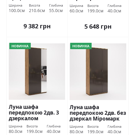
Міромарк
Ширина
Висота
Глибина
Ширина
Висота
Глибина
100.0см
210.6см
55.0см
60.0см
199.0см
40.0см
9 382 грн
5 648 грн
НОВИНКА
НОВИНКА
Луна шафа
Луна шафа
передпокою 2дв. 3
передпокою 2дв. без
дзеркалом
дзеркал Міромарк
Міромарк
Ширина
Висота
Глибина
Ширина
Висота
Глибина
80.0см
199.0см
40.0см
80.0см
199.0см
40.0см