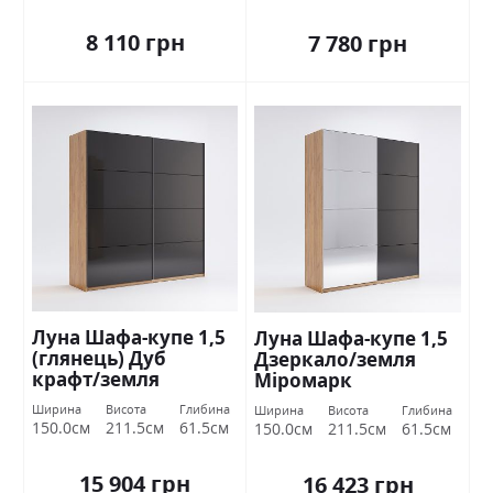
8 110 грн
7 780 грн
Луна Шафа-купе 1,5
Луна Шафа-купе 1,5
(глянець) Дуб
Дзеркало/земля
крафт/земля
Міромарк
Міромарк
Ширина
Висота
Глибина
Ширина
Висота
Глибина
150.0см
211.5см
61.5см
150.0см
211.5см
61.5см
15 904 грн
16 423 грн