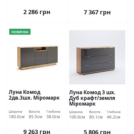
2 286 грн
7 367 грн
НОВИНКА
Луна Комод
Луна Комод 3 шх.
2дв.3шх. Міромарк
Дуб крафт/земля
Міромарк
Ширина
Висота
Глибина
Ширина
Висота
Глибина
180.0см
85.5см
38.0см
100.6см
80.1см
46.2см
9 263 грн
5 806 грн