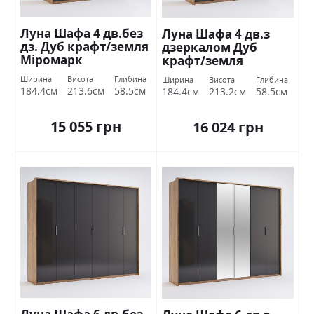
Луна Шафа 4 дв.без
Луна Шафа 4 дв.з
дз. Дуб крафт/земля
дзеркалом Дуб
Міромарк
крафт/земля
Міромарк
Ширина
Висота
Глибина
Ширина
Висота
Глибина
184.4см
213.6см
58.5см
184.4см
213.2см
58.5см
15 055 грн
16 024 грн