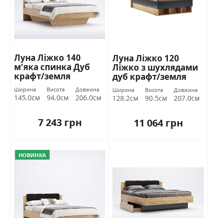
Луна Ліжко 140
Луна Ліжко 120
м'яка спинка Дуб
Ліжко з шухлядами
крафт/земля
дуб крафт/земля
Міромарк
Міромарк
Ширина
Висота
Довжина
Ширина
Висота
Довжина
145.0см
94.0см
206.0см
128.2см
90.5см
207.0см
7 243 грн
11 064 грн
НОВИНКА