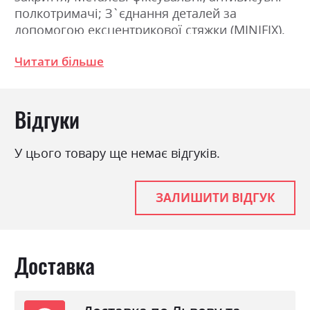
полкотримачі; З`єднання деталей за
допомогою ексцентрикової стяжки (MINIFIX).
Розміри: Ширина 150.0см, Висота 211.5см,
Читати більше
Глибина 61.5см
Фабрика:
Міромарк
Відгуки
Колір (Фасад):
дуб крафт/земля
У цього товару ще немає відгуків.
Колір (Корпус):
дуб крафт
Колір матеріалу
дуб крафт/земля
ЗАЛИШИТИ ВІДГУК
Стиль
мінімалізм, модерн
Матеріал
лакована ДСП
Доставка