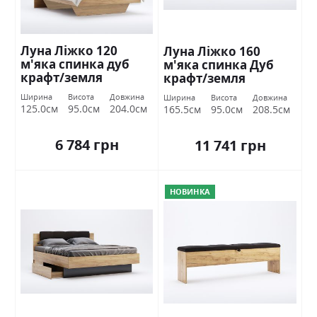
Луна Ліжко 120
Луна Ліжко 160
м'яка спинка дуб
м'яка спинка Дуб
крафт/земля
крафт/земля
Міромарк
Міромарк
Ширина
Висота
Довжина
Ширина
Висота
Довжина
125.0см
95.0см
204.0см
165.5см
95.0см
208.5см
6 784 грн
11 741 грн
НОВИНКА