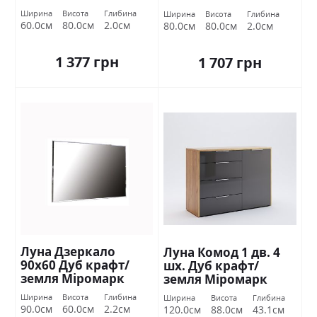
Ширина
Висота
Глибина
Ширина
Висота
Глибина
60.0см
80.0см
2.0см
80.0см
80.0см
2.0см
1 377 грн
1 707 грн
Луна Дзеркало
Луна Комод 1 дв. 4
90х60 Дуб крафт/
шх. Дуб крафт/
земля Міромарк
земля Міромарк
Ширина
Висота
Глибина
Ширина
Висота
Глибина
90.0см
60.0см
2.2см
120.0см
88.0см
43.1см