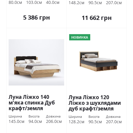
80.0см
103.0см
40.0см
148.2см
90.5см
207.0см
5 386 грн
11 662 грн
НОВИНКА
Луна Ліжко 140
Луна Ліжко 120
м'яка спинка Дуб
Ліжко з шухлядами
крафт/земля
дуб крафт/земля
Міромарк
Міромарк
Ширина
Висота
Довжина
Ширина
Висота
Довжина
145.0см
94.0см
206.0см
128.2см
90.5см
207.0см