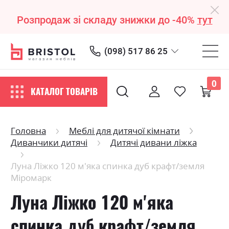
Розпродаж зі складу знижки до -40%
тут
(098) 517 86 25
0
КАТАЛОГ ТОВАРІВ
Головна
Меблі для дитячої кімнати
Диванчики дитячі
Дитячі дивани ліжка
Луна Ліжко 120 м'яка спинка дуб крафт/земля
Міромарк
Луна Ліжко 120 м'яка
спинка дуб крафт/земля