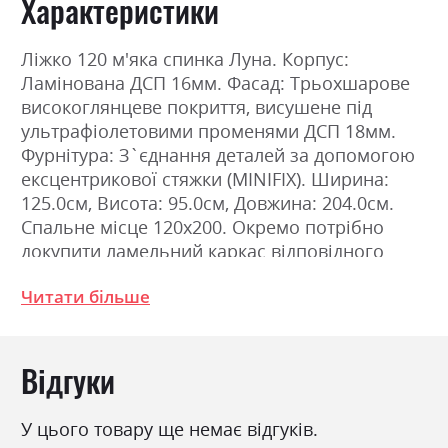
Характеристики
Ліжко 120 м'яка спинка Луна. Корпус:
Ламінована ДСП 16мм. Фасад: Трьохшарове
високоглянцеве покриття, висушене під
ультрафіолетовими променями ДСП 18мм.
Фурнітура: З`єднання деталей за допомогою
ексцентрикової стяжки (MINIFIX). Ширина:
125.0см, Висота: 95.0см, Довжина: 204.0см.
Спальне місце 120х200. Окремо потрібно
докупити ламельний каркас відповідного
розміру та матрац.
Читати більше
Фабрика:
Міромарк
Відгуки
Колір (Фасад):
дуб крафт
Колір (Корпус):
дуб крафт
У цього товару ще немає відгуків.
Колір матеріалу
дуб крафт/земля