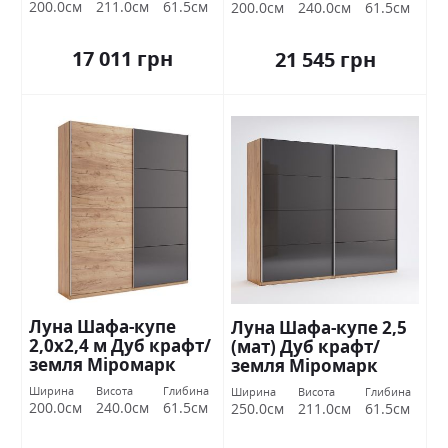
200.0см
211.0см
61.5см
200.0см
240.0см
61.5см
17 011 грн
21 545 грн
Луна Шафа-купе
Луна Шафа-купе 2,5
2,0х2,4 м Дуб крафт/
(мат) Дуб крафт/
земля Міромарк
земля Міромарк
Ширина
Висота
Глибина
Ширина
Висота
Глибина
200.0см
240.0см
61.5см
250.0см
211.0см
61.5см