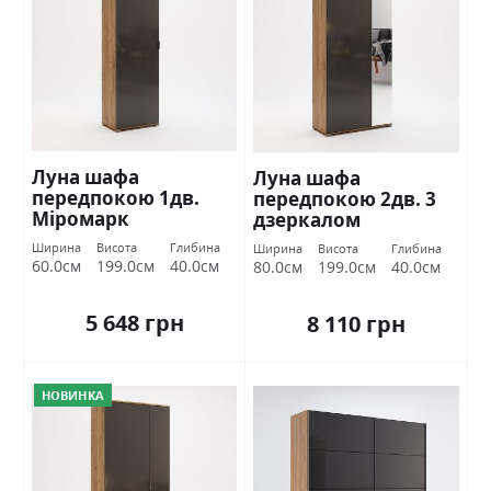
Луна шафа
Луна шафа
передпокою 1дв.
передпокою 2дв. 3
Міромарк
дзеркалом
Міромарк
Ширина
Висота
Глибина
Ширина
Висота
Глибина
60.0см
199.0см
40.0см
80.0см
199.0см
40.0см
5 648 грн
8 110 грн
НОВИНКА