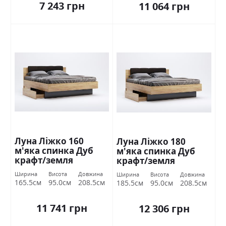
7 243 грн
11 064 грн
Луна Ліжко 160
Луна Ліжко 180
м'яка спинка Дуб
м'яка спинка Дуб
крафт/земля
крафт/земля
Міромарк
Міромарк
Ширина
Висота
Довжина
Ширина
Висота
Довжина
165.5см
95.0см
208.5см
185.5см
95.0см
208.5см
11 741 грн
12 306 грн