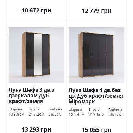
10 672 грн
12 779 грн
Луна Шафа 3 дв.з
Луна Шафа 4 дв.без
дзеркалом Дуб
дз. Дуб крафт/земля
крафт/земля
Міромарк
Міромарк
Ширина
Висота
Глибина
Ширина
Висота
Глибина
139.8см
213.2см
58.5см
184.4см
213.6см
58.5см
13 293 грн
15 055 грн