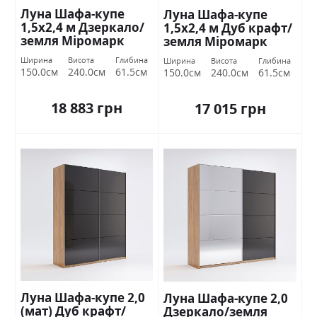
Луна Шафа-купе
Луна Шафа-купе
1,5х2,4 м Дзеркало/
1,5х2,4 м Дуб крафт/
земля Міромарк
земля Міромарк
Міромарк
Ширина
Висота
Глибина
Ширина
Висота
Глибина
150.0см
240.0см
61.5см
150.0см
240.0см
61.5см
18 883 грн
17 015 грн
Луна Шафа-купе 2,0
Луна Шафа-купе 2,0
(мат) Дуб крафт/
Дзеркало/земля