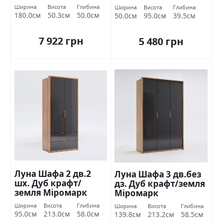
крафт/земля
Ширина
Висота
Глибина
Ширина
Висота
Глибина
Міромарк
180.0см
50.3см
50.0см
50.0см
95.0см
39.5см
7 922 грн
5 480 грн
Луна Шафа 2 дв.2
Луна Шафа 3 дв.без
шх. Дуб крафт/
дз. Дуб крафт/земля
земля Міромарк
Міромарк
Ширина
Висота
Глибина
Ширина
Висота
Глибина
95.0см
213.0см
58.0см
139.8см
213.2см
58.5см