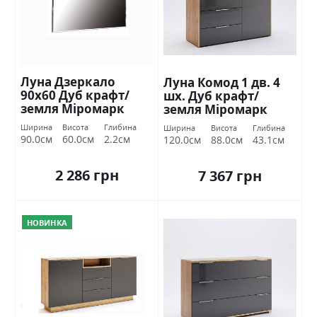
Луна Дзеркало
Луна Комод 1 дв. 4
90х60 Дуб крафт/
шх. Дуб крафт/
земля Міромарк
земля Міромарк
Ширина
Висота
Глибина
Ширина
Висота
Глибина
90.0см
60.0см
2.2см
120.0см
88.0см
43.1см
2 286 грн
7 367 грн
НОВИНКА