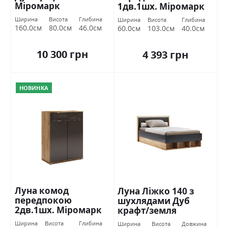
Міромарк
1дв.1шх. Міромарк
Ширина
Висота
Глибина
Ширина
Висота
Глибина
160.0см
80.0см
46.0см
60.0см
103.0см
40.0см
10 300 грн
4 393 грн
НОВИНКА
Луна комод
Луна Ліжко 140 з
передпокою
шухлядами Дуб
2дв.1шх. Міромарк
крафт/земля
Міромарк
Ширина
Висота
Глибина
Ширина
Висота
Довжина