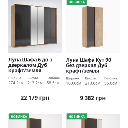
НОВИНКА
Луна Шафа 6 дв.з
Луна Шафа Кут 90
дзеркалом Дуб
без дзеркал Дуб
крафт/земля
крафт/земля
Міромарк
Міромарк
Ширина
Висота
Глибина
Ширина
Висота
Глибина
274.2см
213.2см
58.5см
100.0см
210.6см
55.0см
22 179 грн
9 382 грн
НОВИНКА
НОВИНКА