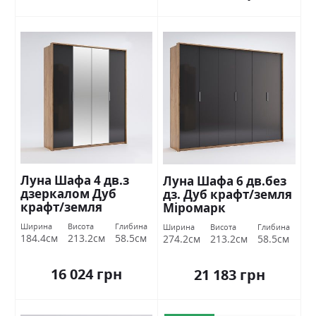
Луна Шафа 4 дв.з
Луна Шафа 6 дв.без
дзеркалом Дуб
дз. Дуб крафт/земля
крафт/земля
Міромарк
Міромарк
Ширина
Висота
Глибина
Ширина
Висота
Глибина
184.4см
213.2см
58.5см
274.2см
213.2см
58.5см
16 024 грн
21 183 грн