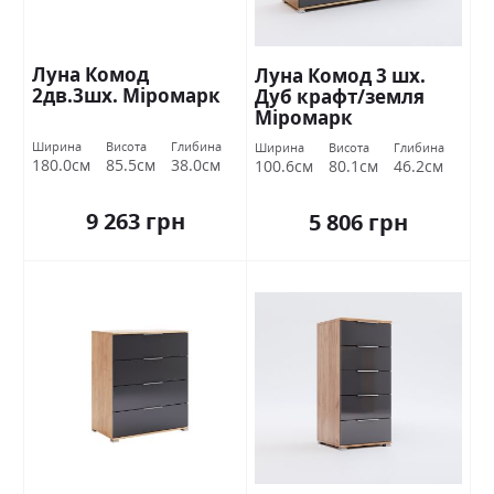
Луна Комод
Луна Комод 3 шх.
2дв.3шх. Міромарк
Дуб крафт/земля
Міромарк
Ширина
Висота
Глибина
Ширина
Висота
Глибина
180.0см
85.5см
38.0см
100.6см
80.1см
46.2см
9 263 грн
5 806 грн