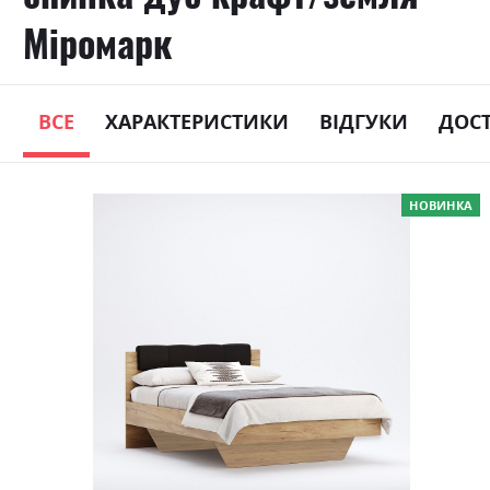
Міромарк
ВСЕ
ХАРАКТЕРИСТИКИ
ВІДГУКИ
ДОС
Skip
НОВИНКА
to
the
end
of
the
images
gallery