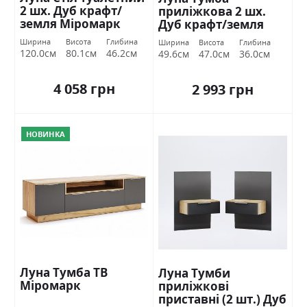
2 шх. Дуб крафт/
приліжкова 2 шх.
земля Міромарк
Дуб крафт/земля
Міромарк
Ширина
Висота
Глибина
Ширина
Висота
Глибина
120.0см
80.1см
46.2см
49.6см
47.0см
36.0см
4 058 грн
2 993 грн
НОВИНКА
Луна Тумба ТВ
Луна Тумби
Міромарк
приліжкові
приставні (2 шт.) Дуб