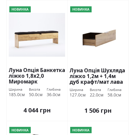
НОВИНКА
НОВИНКА
Луна Опція Банкетка
Луна Опція Шухляда
ліжко 1,8х2,0
ліжко 1,2м + 1,4м
Миромарк
дуб крафт/мат лава
Міромарк
Ширина
Висота
Глибина
Ширина
Висота
Глибина
185.0см
50.0см
36.0см
127.0см
22.0см
58.0см
4 044 грн
1 506 грн
НОВИНКА
НОВИНКА