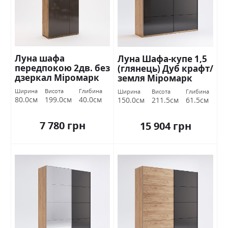
Луна шафа
Луна Шафа-купе 1,5
передпокою 2дв. без
(глянець) Дуб крафт/
дзеркал Міромарк
земля Міромарк
Ширина
Висота
Глибина
Ширина
Висота
Глибина
80.0см
199.0см
40.0см
150.0см
211.5см
61.5см
7 780 грн
15 904 грн