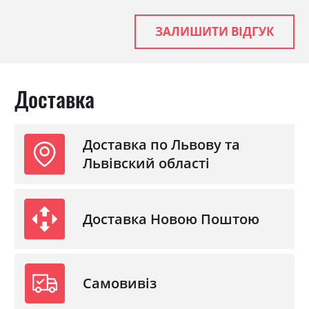
Стиль
мінімалізм, модерн
ЗАЛИШИТИ ВІДГУК
Матеріал
лакована ДСП
Доставка
Доставка по Львову та
Львівский області
Доставка Новою Поштою
Самовивіз