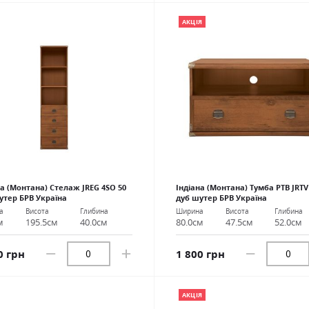
АКЦІЯ
на (Монтана) Стелаж JREG 4SO 50
Індіана (Монтана) Тумба РТВ JRTV
утер БРВ Україна
дуб шутер БРВ Україна
а
Висота
Глибина
Ширина
Висота
Глибина
м
195.5см
40.0см
80.0см
47.5см
52.0см
0 грн
1 800 грн
АКЦІЯ