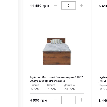
11 450 грн
6 41
Індіана (Монтана) Ліжко (каркас) JLOZ
Індіа
90 дуб шутер БРВ Україна
JKOM 
Ширина
Висота
Довжина
Ширин
97.5см
79.5см
206.5см
50.0с
4 990 грн
3 44