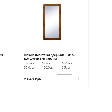
80
Індіана (Монтана) Дзеркало JLUS 50
дуб шутер БРВ Україна
Ширина
Висота
Глибина
50.0см
100.0см
2.5см
2 640 грн