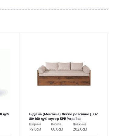
0 дуб
Індіана (Монтана) Ліжко розсувне JLOZ
80/160 дуб шутер БРВ Україна
Ширина
Висота
Довжина
79.0см
60.0см
202.0см