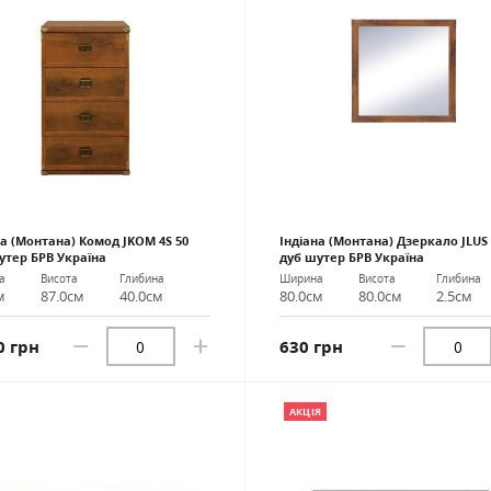
на (Монтана) Комод JKOM 4S 50
Індіана (Монтана) Дзеркало JLUS 
утер БРВ Україна
дуб шутер БРВ Україна
а
Висота
Глибина
Ширина
Висота
Глибина
м
87.0см
40.0см
80.0см
80.0см
2.5см
0 грн
630 грн
АКЦІЯ