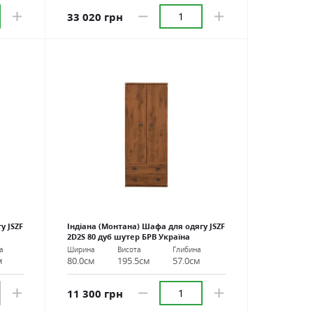
33 020 грн
у JSZF
Індіана (Монтана) Шафа для одягу JSZF
2D2S 80 дуб шутер БРВ Україна
а
Ширина
Висота
Глибина
м
80.0см
195.5см
57.0см
11 300 грн