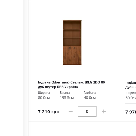
Індіана (Монтана) Стелаж JREG 2DO 80
Індіа
дуб шутер БРВ Україна
дуб ш
Ширина
Висота
Глибина
Ширин
80.0см
195.5см
40.0см
50.0с
7 210 грн
7 97