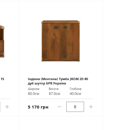
 1S
Індіана (Монтана) Тумба JKOM 2D 80
дуб шутер БРВ Україна
Ширина
Висота
Глибина
80.0см
87.0см
40.0см
5 170 грн