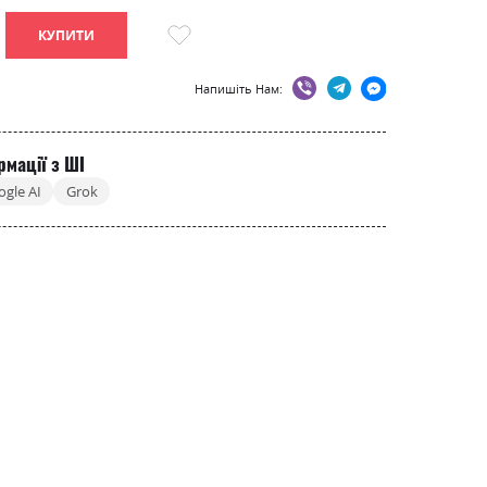
КУПИТИ
Напишіть Нам:
рмації з ШІ
ogle AI
Grok