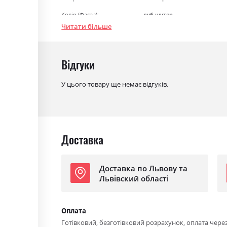
Колір (Фасад):
дуб шутер
Читати більше
Колір (Корпус):
дуб шутер
Колір матеріалу
дуб шутер
Відгуки
Стиль
кантрі, класика, прованс, рет
Матеріал
ламінована ДСП з МДФ
У цього товару ще немає відгуків.
Доставка
Доставка по Львову та
Львівский області
Оплата
Готівковий, безготівковий розрахунок, оплата чере