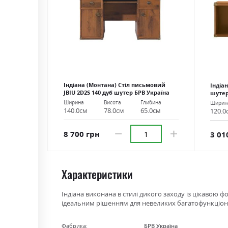
Індіана (Монтана) Стіл письмовий
Індіа
JBIU 2D2S 140 дуб шутер БРВ Україна
шутер
Ширина
Висота
Глибина
Ширин
140.0см
78.0см
65.0см
120.0
8 700 грн
3 01
Характеристики
Індіана виконана в стилі дикого заходу із цікавою 
ідеальним рішенням для невеликих багатофункціона
Фабрика:
БРВ Україна