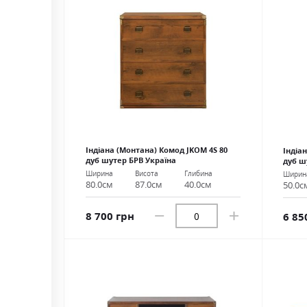
Індіана (Монтана) Комод JKOM 4S 80
Індіа
дуб шутер БРВ Україна
дуб ш
Ширина
Висота
Глибина
Ширин
80.0см
87.0см
40.0см
50.0с
8 700 грн
6 85