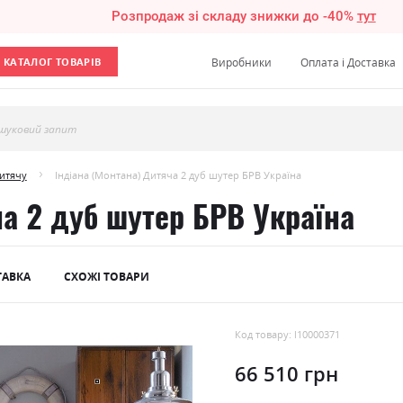
Розпродаж зі складу знижки до -40%
тут
КАТАЛОГ ТОВАРІВ
Виробники
Оплата і Доставка
шуковий запит
дитячу
Індіана (Монтана) Дитяча 2 дуб шутер БРВ Україна
ча 2 дуб шутер БРВ Україна
ТАВКА
СХОЖІ ТОВАРИ
Код товару: l10000371
66 510 грн