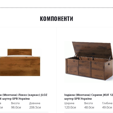
КОМПОНЕНТИ
на (Монтана) Ліжко (каркас) JLOZ
Індіана (Монтана) Скриня JKUF 12
уб шутер БРВ Україна
шутер БРВ Україна
а
Висота
Довжина
Ширина
Висота
Глибина
см
96.0см
206.5см
120.0см
48.0см
49.0см