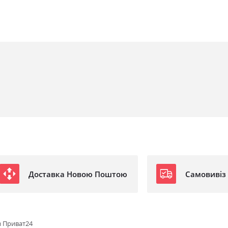
ро
Доставка Новою Поштою
Самовивіз
з Приват24