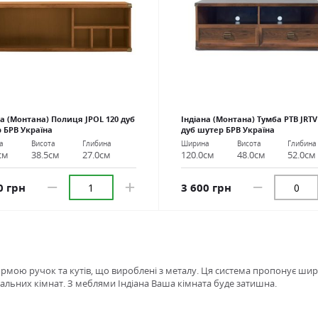
на (Монтана) Полиця JPOL 120 дуб
Індіана (Монтана) Тумба РТВ JRTV
 БРВ Україна
дуб шутер БРВ Україна
а
Висота
Глибина
Ширина
Висота
Глибина
см
38.5см
27.0см
120.0см
48.0см
52.0см
0 грн
3 600 грн
формою ручок та кутів, що вироблені з металу. Ця система пропонує широ
льних кімнат. З меблями Індіана Ваша кімната буде затишна.