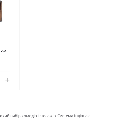
 2Sо
кий вибір комодів і стелажів. Система Індіана є