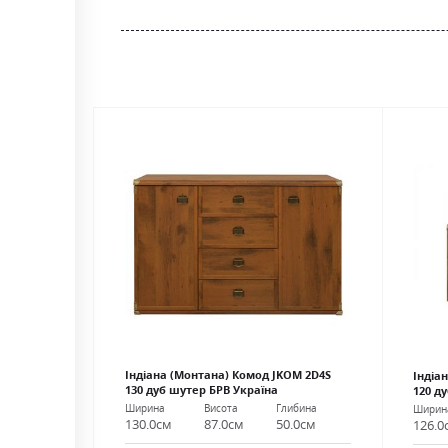
gallery
Індіана (Монтана) Комод JKOM 2D4S
Індіа
130 дуб шутер БРВ Україна
120 д
Ширина
Висота
Глибина
Ширин
130.0см
87.0см
50.0см
126.0