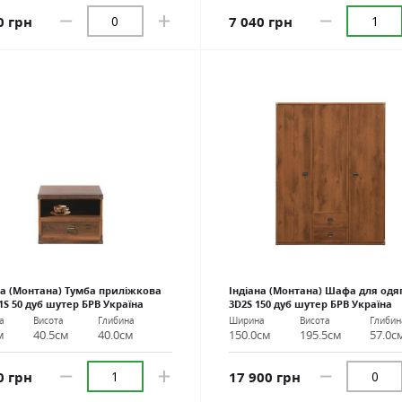
0 грн
7 040 грн
на (Монтана) Тумба приліжкова
Індіана (Монтана) Шафа для одяг
1S 50 дуб шутер БРВ Україна
3D2S 150 дуб шутер БРВ Україна
а
Висота
Глибина
Ширина
Висота
Глибин
м
40.5см
40.0см
150.0см
195.5см
57.0с
0 грн
17 900 грн