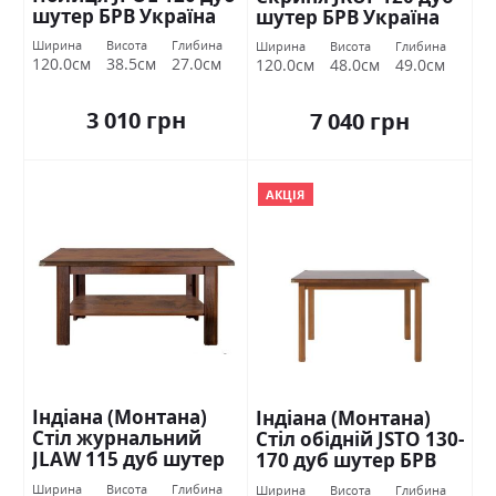
шутер БРВ Україна
шутер БРВ Україна
Ширина
Висота
Глибина
Ширина
Висота
Глибина
120.0см
38.5см
27.0см
120.0см
48.0см
49.0см
3 010 грн
7 040 грн
АКЦІЯ
Індіана (Монтана)
Індіана (Монтана)
Стіл журнальний
Стіл обідній JSTO 130-
JLAW 115 дуб шутер
170 дуб шутер БРВ
БРВ Україна
Україна
Ширина
Висота
Глибина
Ширина
Висота
Глибина