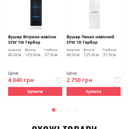
Вушер Вітрина навісна
Вушер Пенал навісний
В
SFW 1W Гербор
SFW 1D Гербор
2
а
Ширина
Висота
Глибина
Ширина
Висота
Глибина
Ш
м
40.0см
125.0см
37.5см
40.0см
125.0см
37.5см
9
Ціна:
Ціна:
Ц
4 040 грн
2 750 грн
7
Купити
Купити