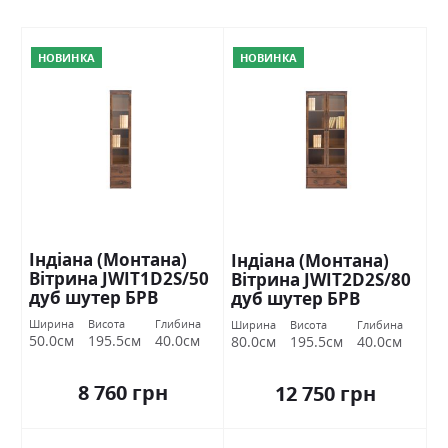
НОВИНКА
НОВИНКА
Індіана (Монтана)
Індіана (Монтана)
Вітрина JWIT1D2S/50
Вітрина JWIT2D2S/80
дуб шутер БРВ
дуб шутер БРВ
Україна
Україна
Ширина
Висота
Глибина
Ширина
Висота
Глибина
50.0см
195.5см
40.0см
80.0см
195.5см
40.0см
8 760 грн
12 750 грн