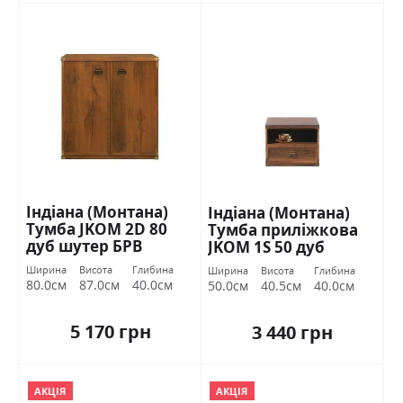
Індіана (Монтана)
Індіана (Монтана)
Тумба JKOM 2D 80
Тумба приліжкова
дуб шутер БРВ
JKOM 1S 50 дуб
Україна
шутер БРВ Україна
Ширина
Висота
Глибина
Ширина
Висота
Глибина
80.0см
87.0см
40.0см
50.0см
40.5см
40.0см
5 170 грн
3 440 грн
АКЦІЯ
АКЦІЯ