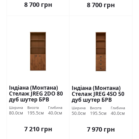
8 700 грн
8 700 грн
Індіана (Монтана)
Індіана (Монтана)
Стелаж JREG 2DO 80
Стелаж JREG 4SO 50
дуб шутер БРВ
дуб шутер БРВ
Україна
Україна
Ширина
Висота
Глибина
Ширина
Висота
Глибина
80.0см
195.5см
40.0см
50.0см
195.5см
40.0см
7 210 грн
7 970 грн