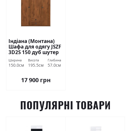
Індіана (Монтана)
Шафа для одягу JSZF
3D2S 150 дуб шутер
БРВ Україна
Ширина
Висота
Глибина
150.0см
195.5см
57.0см
17 900 грн
ПОПУЛЯРНІ ТОВАРИ