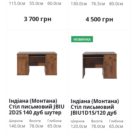
115.0см
55.0см
60.0см
130.0см
76.5см
80.0см
3 700 грн
4 500 грн
НОВИНКА
Індіана (Монтана)
Індіана (Монтана)
Стіл письмовий JBIU
Стіл письмовий
2D2S 140 дуб шутер
JBIU1D1S/120 дуб
БРВ Україна
шутер БРВ Україна
Ширина
Висота
Глибина
Ширина
Висота
Глибина
140.0см
78.0см
65.0см
120.0см
78.0см
65.0см