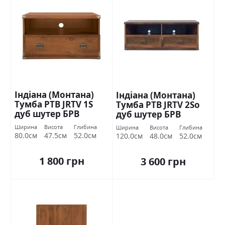
Індіана (Монтана)
Індіана (Монтана)
Тумба РТВ JRTV 1S
Тумба РТВ JRTV 2Sо
дуб шутер БРВ
дуб шутер БРВ
Україна
Україна
Ширина
Висота
Глибина
Ширина
Висота
Глибина
80.0см
47.5см
52.0см
120.0см
48.0см
52.0см
1 800 грн
3 600 грн