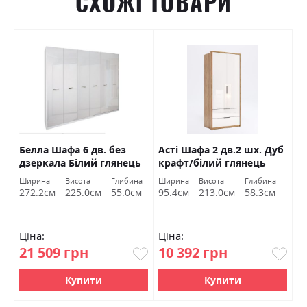
СХОЖІ ТОВАРИ
Белла Шафа 6 дв. без
Асті Шафа 2 дв.2 шх. Дуб
А
ий
дзеркала Білий глянець
крафт/білий глянець
S
Міромарк
Міромарк
а
Ширина
Висота
Глибина
Ширина
Висота
Глибина
Ш
м
272.2см
225.0см
55.0см
95.4см
213.0см
58.3см
1
Ціна:
Ціна:
Ц
21 509 грн
10 392 грн
1
Купити
Купити