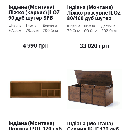
Індіана (Монтана)
Індіана (Монтана)
Ліжко (каркас) JLOZ
Ліжко розсувне JLOZ
90 дуб шутер БРВ
80/160 дуб шутер
Україна
БРВ Україна
Ширина
Висота
Довжина
Ширина
Висота
Довжина
97.5см
79.5см
206.5см
79.0см
60.0см
202.0см
4 990 грн
33 020 грн
Індіана (Монтана)
Індіана (Монтана)
Полиця JPOL 120 дуб
Скриня JKUF 120 дуб