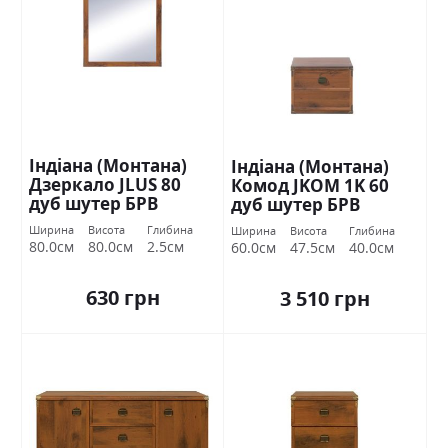
Індіана (Монтана)
Індіана (Монтана)
Дзеркало JLUS 80
Комод JKOM 1K 60
дуб шутер БРВ
дуб шутер БРВ
Україна
Україна
Ширина
Висота
Глибина
Ширина
Висота
Глибина
80.0см
80.0см
2.5см
60.0см
47.5см
40.0см
630 грн
3 510 грн