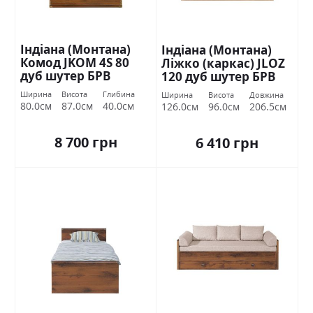
Індіана (Монтана)
Індіана (Монтана)
Комод JKOM 4S 80
Ліжко (каркас) JLOZ
дуб шутер БРВ
120 дуб шутер БРВ
Україна
Україна
Ширина
Висота
Глибина
Ширина
Висота
Довжина
80.0см
87.0см
40.0см
126.0см
96.0см
206.5см
8 700 грн
6 410 грн