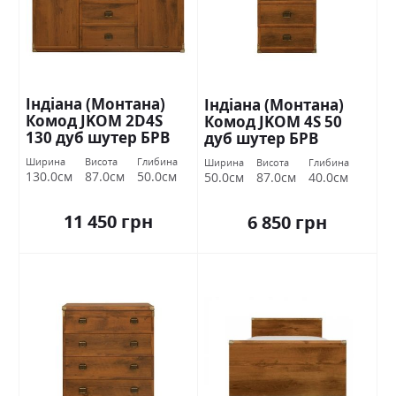
Індіана (Монтана)
Індіана (Монтана)
Комод JKOM 2D4S
Комод JKOM 4S 50
130 дуб шутер БРВ
дуб шутер БРВ
Україна
Україна
Ширина
Висота
Глибина
Ширина
Висота
Глибина
130.0см
87.0см
50.0см
50.0см
87.0см
40.0см
11 450 грн
6 850 грн