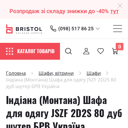
Розпродаж зі складу знижки до -40%
тут
(098) 517 86 25
0
КАТАЛОГ ТОВАРІВ
Головна
Шафи, вітрини
Шафи
Індіана (Монтана) Шафа для одягу JSZF 2D2S 80
дуб шутер БРВ Україна
Індіана (Монтана) Шафа
для одягу JSZF 2D2S 80 дуб
шутер БРВ Україна