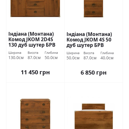
Індіана (Монтана)
Індіана (Монтана)
Комод JKOM 2D4S
Комод JKOM 4S 50
130 дуб шутер БРВ
дуб шутер БРВ
Україна
Україна
Ширина
Висота
Глибина
Ширина
Висота
Глибина
130.0см
87.0см
50.0см
50.0см
87.0см
40.0см
11 450 грн
6 850 грн