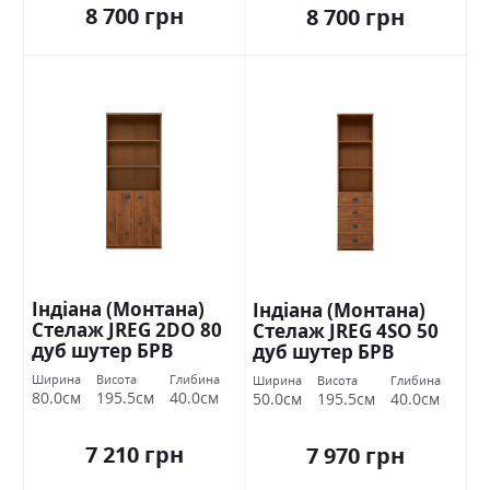
8 700 грн
8 700 грн
Індіана (Монтана)
Індіана (Монтана)
Стелаж JREG 2DO 80
Стелаж JREG 4SO 50
дуб шутер БРВ
дуб шутер БРВ
Україна
Україна
Ширина
Висота
Глибина
Ширина
Висота
Глибина
80.0см
195.5см
40.0см
50.0см
195.5см
40.0см
7 210 грн
7 970 грн