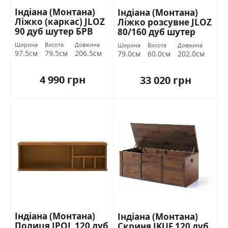
Індіана (Монтана)
Індіана (Монтана)
Ліжко (каркас) JLOZ
Ліжко розсувне JLOZ
90 дуб шутер БРВ
80/160 дуб шутер
Україна
БРВ Україна
Ширина
Висота
Довжина
Ширина
Висота
Довжина
97.5см
79.5см
206.5см
79.0см
60.0см
202.0см
4 990 грн
33 020 грн
Індіана (Монтана)
Індіана (Монтана)
Полиця JPOL 120 дуб
Скриня JKUF 120 дуб