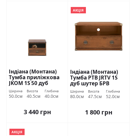
АКЦІЯ
Індіана (Монтана)
Індіана (Монтана)
Тумба приліжкова
Тумба РТВ JRTV 1S
JKOM 1S 50 дуб
дуб шутер БРВ
шутер БРВ Україна
Україна
Ширина
Висота
Глибина
Ширина
Висота
Глибина
50.0см
40.5см
40.0см
80.0см
47.5см
52.0см
3 440 грн
1 800 грн
АКЦІЯ