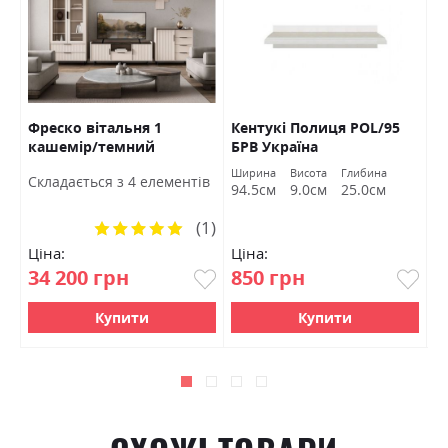
Фреско вітальня 1
Кентукі Полиця POL/95
К
кашемір/темний
БРВ Україна
S
мармур БРВ Україна
а
Ширина
Висота
Глибина
Ш
Cкладається з 4 елементів
м
94.5см
9.0см
25.0см
9
(1)
Рейтинг:
100%
Ціна:
Ціна:
Ц
34 200 грн
850 грн
1
Купити
Купити