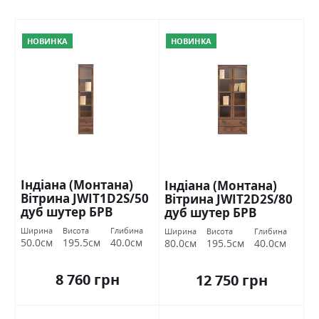
НОВИНКА
НОВИНКА
Індіана (Монтана)
Індіана (Монтана)
Вітрина JWIT1D2S/50
Вітрина JWIT2D2S/80
дуб шутер БРВ
дуб шутер БРВ
Україна
Україна
Ширина
Висота
Глибина
Ширина
Висота
Глибина
50.0см
195.5см
40.0см
80.0см
195.5см
40.0см
8 760 грн
12 750 грн