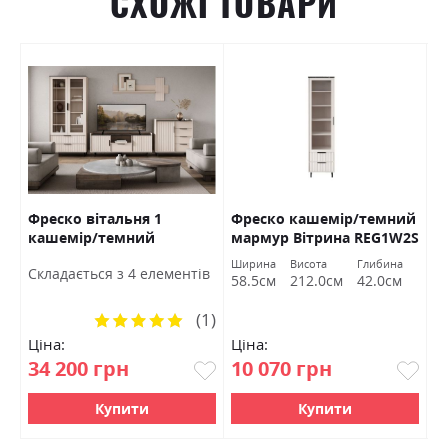
СХОЖІ ТОВАРИ
Фреско вітальня 1
Фреско кашемір/темний
М
/
кашемір/темний
мармур Вітрина REG1W2S
S
мармур БРВ Україна
БРВ Україна
Ширина
Висота
Глибина
Ш
Cкладається з 4 елементів
м
58.5см
212.0см
42.0см
1
(1)
Рейтинг:
100%
Ціна:
Ціна:
Ц
34 200 грн
10 070 грн
1
Купити
Купити