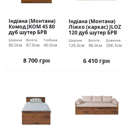
Індіана (Монтана)
Індіана (Монтана)
Комод JKOM 4S 80
Ліжко (каркас) JLOZ
дуб шутер БРВ
120 дуб шутер БРВ
Україна
Україна
Ширина
Висота
Глибина
Ширина
Висота
Довжина
80.0см
87.0см
40.0см
126.0см
96.0см
206.5см
8 700 грн
6 410 грн