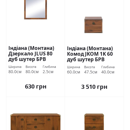
Індіана (Монтана)
Індіана (Монтана)
Дзеркало JLUS 80
Комод JKOM 1K 60
дуб шутер БРВ
дуб шутер БРВ
Україна
Україна
Ширина
Висота
Глибина
Ширина
Висота
Глибина
80.0см
80.0см
2.5см
60.0см
47.5см
40.0см
630 грн
3 510 грн