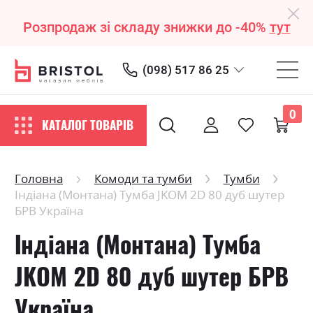
Розпродаж зі складу знижки до -40%
тут
(098) 517 86 25
0
КАТАЛОГ ТОВАРІВ
Головна
Комоди та тумби
Тумби
Індіана (Монтана) Тумба JKOM 2D 80 дуб шутер
БРВ Україна
Індіана (Монтана) Тумба
JKOM 2D 80 дуб шутер БРВ
Україна