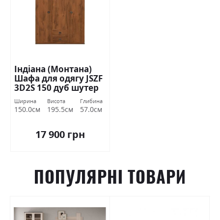
Індіана (Монтана)
Шафа для одягу JSZF
3D2S 150 дуб шутер
БРВ Україна
Ширина
Висота
Глибина
150.0см
195.5см
57.0см
17 900 грн
ПОПУЛЯРНІ ТОВАРИ