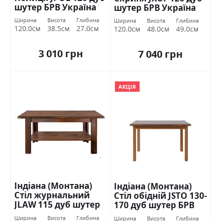
шутер БРВ Україна
шутер БРВ Україна
Ширина
Висота
Глибина
Ширина
Висота
Глибина
120.0см
38.5см
27.0см
120.0см
48.0см
49.0см
3 010 грн
7 040 грн
АКЦІЯ
Індіана (Монтана)
Індіана (Монтана)
Стіл журнальний
Стіл обідній JSTO 130-
JLAW 115 дуб шутер
170 дуб шутер БРВ
БРВ Україна
Україна
Ширина
Висота
Глибина
Ширина
Висота
Глибина