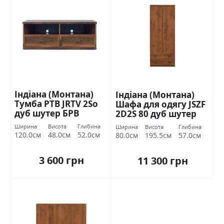
Індіана (Монтана)
Індіана (Монтана)
Тумба РТВ JRTV 2Sо
Шафа для одягу JSZF
дуб шутер БРВ
2D2S 80 дуб шутер
Україна
БРВ Україна
Ширина
Висота
Глибина
Ширина
Висота
Глибина
120.0см
48.0см
52.0см
80.0см
195.5см
57.0см
3 600 грн
11 300 грн