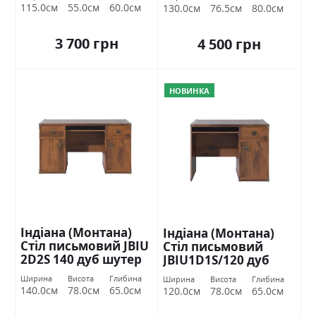
115.0см
55.0см
60.0см
130.0см
76.5см
80.0см
3 700 грн
4 500 грн
НОВИНКА
Індіана (Монтана)
Індіана (Монтана)
Стіл письмовий JBIU
Стіл письмовий
2D2S 140 дуб шутер
JBIU1D1S/120 дуб
БРВ Україна
шутер БРВ Україна
Ширина
Висота
Глибина
Ширина
Висота
Глибина
140.0см
78.0см
65.0см
120.0см
78.0см
65.0см