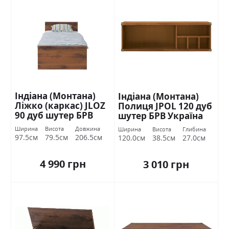
Індіана (Монтана)
Індіана (Монтана)
Ліжко (каркас) JLOZ
Полиця JPOL 120 дуб
90 дуб шутер БРВ
шутер БРВ Україна
Україна
Ширина
Висота
Довжина
Ширина
Висота
Глибина
97.5см
79.5см
206.5см
120.0см
38.5см
27.0см
4 990 грн
3 010 грн