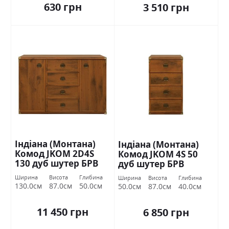
630 грн
3 510 грн
Індіана (Монтана)
Індіана (Монтана)
Комод JKOM 2D4S
Комод JKOM 4S 50
130 дуб шутер БРВ
дуб шутер БРВ
Україна
Україна
Ширина
Висота
Глибина
Ширина
Висота
Глибина
130.0см
87.0см
50.0см
50.0см
87.0см
40.0см
11 450 грн
6 850 грн