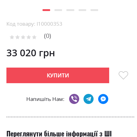
Skip
Код товару: l10000353
to
0
the
Рейтинг:
0
100
beginning
% of
of
33 020 грн
the
images
gallery
КУПИТИ
Напишіть Нам:
Переглянути більше інформації з ШІ