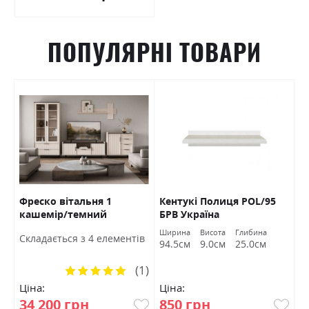
ПОПУЛЯРНІ ТОВАРИ
Фреско вітальня 1
Кентукі Полиця POL/95
К
кашемір/темний
БРВ Україна
S
мармур БРВ Україна
а
Ширина
Висота
Глибина
Ш
Cкладається з 4 елементів
м
94.5см
9.0см
25.0см
9
(1)
Рейтинг:
100%
Ціна:
Ціна:
Ц
34 200 грн
850 грн
1