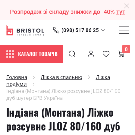
Розпродаж зі складу знижки до -40%
тут
(098) 517 86 25
0
КАТАЛОГ ТОВАРІВ
Головна
Ліжка в спальню
Ліжка
подіуми
Індіана (Монтана) Ліжко розсувне JLOZ 80/160
дуб шутер БРВ Україна
Індіана (Монтана) Ліжко
розсувне JLOZ 80/160 дуб