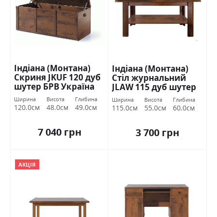
Індіана (Монтана)
Індіана (Монтана)
Скриня JKUF 120 дуб
Стіл журнальний
шутер БРВ Україна
JLAW 115 дуб шутер
БРВ Україна
Ширина
Висота
Глибина
Ширина
Висота
Глибина
120.0см
48.0см
49.0см
115.0см
55.0см
60.0см
7 040 грн
3 700 грн
АКЦІЯ