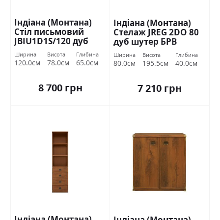
Індіана (Монтана)
Індіана (Монтана)
Стіл письмовий
Стелаж JREG 2DO 80
JBIU1D1S/120 дуб
дуб шутер БРВ
шутер БРВ Україна
Україна
Ширина
Висота
Глибина
Ширина
Висота
Глибина
120.0см
78.0см
65.0см
80.0см
195.5см
40.0см
8 700 грн
7 210 грн
Індіана (Монтана)
Індіана (Монтана)