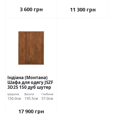
3 600 грн
11 300 грн
Індіана (Монтана)
Шафа для одягу JSZF
3D2S 150 дуб шутер
БРВ Україна
Ширина
Висота
Глибина
150.0см
195.5см
57.0см
17 900 грн