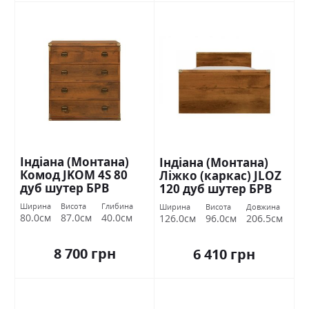
Індіана (Монтана)
Індіана (Монтана)
Комод JKOM 4S 80
Ліжко (каркас) JLOZ
дуб шутер БРВ
120 дуб шутер БРВ
Україна
Україна
Ширина
Висота
Глибина
Ширина
Висота
Довжина
80.0см
87.0см
40.0см
126.0см
96.0см
206.5см
8 700 грн
6 410 грн