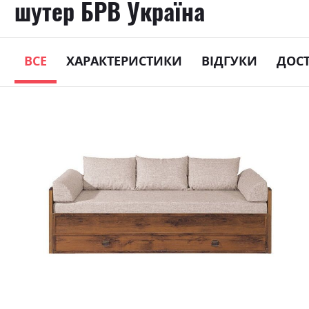
шутер БРВ Україна
ВСЕ
ХАРАКТЕРИСТИКИ
ВІДГУКИ
ДОС
Skip
to
the
end
of
the
images
gallery