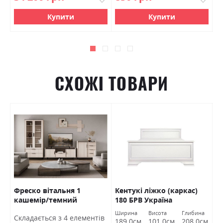
Купити
Купити
СХОЖІ ТОВАРИ
Фреско вітальня 1
Кентукі ліжко (каркас)
Ф
кашемір/темний
180 БРВ Україна
к
мармур БРВ Україна
а
Ширина
Висота
Глибина
Ш
Cкладається з 4 елементів
У
189.0см
101.0см
208.0см
5