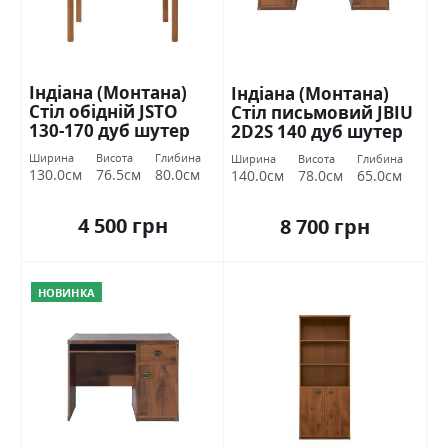
Індіана (Монтана)
Індіана (Монтана)
Стіл обідній JSTO
Стіл письмовий JBIU
130-170 дуб шутер
2D2S 140 дуб шутер
БРВ Україна
БРВ Україна
Ширина
Висота
Глибина
Ширина
Висота
Глибина
130.0см
76.5см
80.0см
140.0см
78.0см
65.0см
4 500 грн
8 700 грн
НОВИНКА