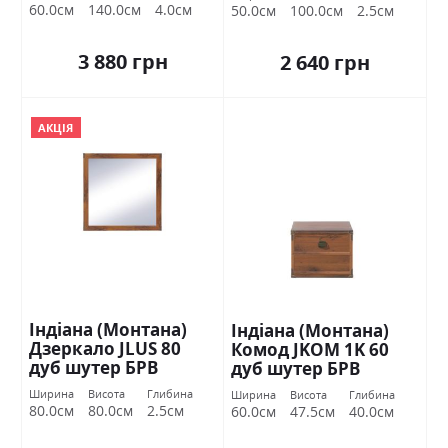
60.0см
140.0см
4.0см
50.0см
100.0см
2.5см
3 880 грн
2 640 грн
АКЦІЯ
Індіана (Монтана)
Індіана (Монтана)
Дзеркало JLUS 80
Комод JKOM 1K 60
дуб шутер БРВ
дуб шутер БРВ
Україна
Україна
Ширина
Висота
Глибина
Ширина
Висота
Глибина
80.0см
80.0см
2.5см
60.0см
47.5см
40.0см