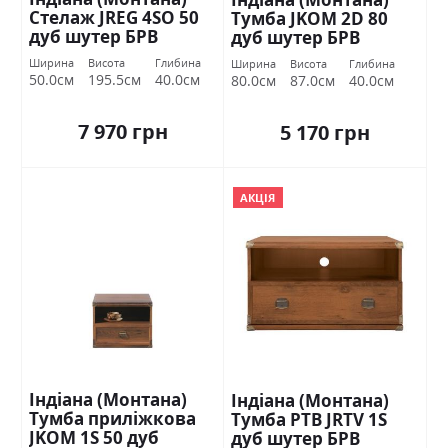
Стелаж JREG 4SO 50
Тумба JKOM 2D 80
дуб шутер БРВ
дуб шутер БРВ
Україна
Україна
Ширина
Висота
Глибина
Ширина
Висота
Глибина
50.0см
195.5см
40.0см
80.0см
87.0см
40.0см
7 970 грн
5 170 грн
АКЦІЯ
Індіана (Монтана)
Індіана (Монтана)
Тумба приліжкова
Тумба РТВ JRTV 1S
JKOM 1S 50 дуб
дуб шутер БРВ