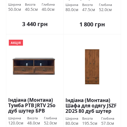
шутер БРВ Україна
Україна
Ширина
Висота
Глибина
Ширина
Висота
Глибина
50.0см
40.5см
40.0см
80.0см
47.5см
52.0см
3 440 грн
1 800 грн
АКЦІЯ
Індіана (Монтана)
Індіана (Монтана)
Тумба РТВ JRTV 2Sо
Шафа для одягу JSZF
дуб шутер БРВ
2D2S 80 дуб шутер
Україна
БРВ Україна
Ширина
Висота
Глибина
Ширина
Висота
Глибина
120.0см
48.0см
52.0см
80.0см
195.5см
57.0см