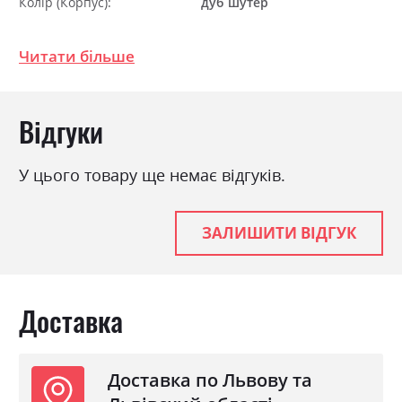
Колір (Корпус):
дуб шутер
Колір матеріалу
дуб шутер
Читати більше
Стиль
кантрі, класика, прованс,
ретро
Матеріал
ламінована ДСП з МДФ
Відгуки
Розкладний
так
Ніша для білизни
так
У цього товару ще немає відгуків.
Спальне місце
150х200
З матрацом
так
ЗАЛИШИТИ ВІДГУК
З підставкою під матрац
так
Доставка
Доставка по Львову та