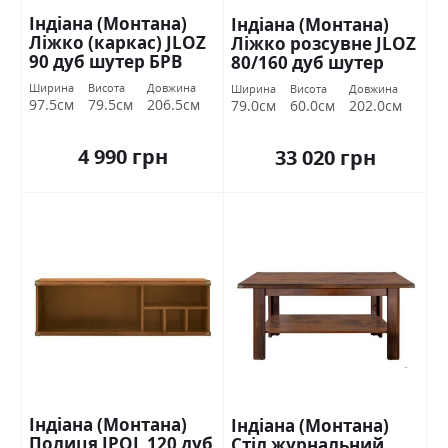
Індіана (Монтана)
Індіана (Монтана)
Ліжко (каркас) JLOZ
Ліжко розсувне JLOZ
90 дуб шутер БРВ
80/160 дуб шутер
Україна
БРВ Україна
Ширина
Висота
Довжина
Ширина
Висота
Довжина
97.5см
79.5см
206.5см
79.0см
60.0см
202.0см
4 990 грн
33 020 грн
Індіана (Монтана)
Індіана (Монтана)
Полиця JPOL 120 дуб
Стіл журнальний