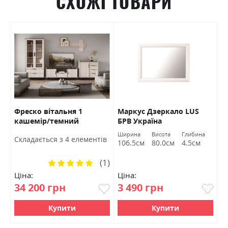
СХОЖІ ТОВАРИ
В
Фреско вітальня 1
Маркус Дзеркало LUS
О
кашемір/темний
БРВ Україна
У
мармур БРВ Україна
а
Ширина
Висота
Глибина
Ш
Cкладається з 4 елементів
м
106.5см
80.0см
4.5см
1
(1)
Рейтинг:
100%
Ціна:
Ціна:
Ц
34 200 грн
3 490 грн
5
Купити
Купити