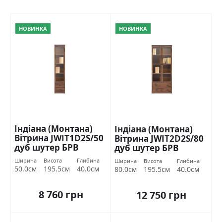
НОВИНКА
НОВИНКА
Індіана (Монтана)
Індіана (Монтана)
Вітрина JWIT1D2S/50
Вітрина JWIT2D2S/80
дуб шутер БРВ
дуб шутер БРВ
Україна
Україна
Ширина
Висота
Глибина
Ширина
Висота
Глибина
50.0см
195.5см
40.0см
80.0см
195.5см
40.0см
8 760 грн
12 750 грн