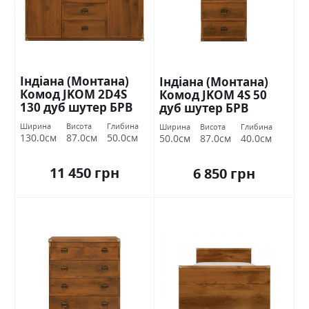
Індіана (Монтана)
Індіана (Монтана)
Комод JKOM 2D4S
Комод JKOM 4S 50
130 дуб шутер БРВ
дуб шутер БРВ
Україна
Україна
Ширина
Висота
Глибина
Ширина
Висота
Глибина
130.0см
87.0см
50.0см
50.0см
87.0см
40.0см
11 450 грн
6 850 грн