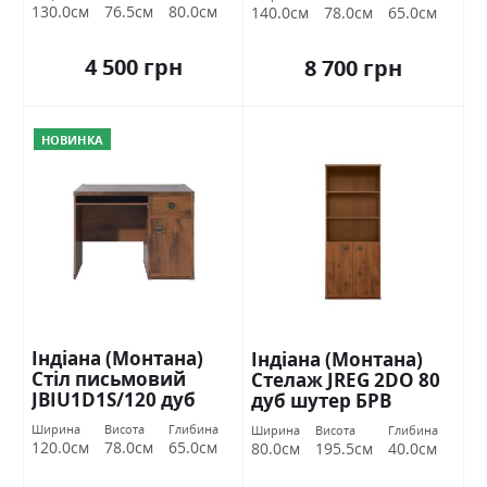
130.0см
76.5см
80.0см
140.0см
78.0см
65.0см
4 500 грн
8 700 грн
НОВИНКА
Індіана (Монтана)
Індіана (Монтана)
Стіл письмовий
Стелаж JREG 2DO 80
JBIU1D1S/120 дуб
дуб шутер БРВ
шутер БРВ Україна
Україна
Ширина
Висота
Глибина
Ширина
Висота
Глибина
120.0см
78.0см
65.0см
80.0см
195.5см
40.0см