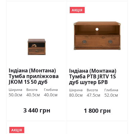
АКЦІЯ
Індіана (Монтана)
Індіана (Монтана)
Тумба приліжкова
Тумба РТВ JRTV 1S
JKOM 1S 50 дуб
дуб шутер БРВ
шутер БРВ Україна
Україна
Ширина
Висота
Глибина
Ширина
Висота
Глибина
50.0см
40.5см
40.0см
80.0см
47.5см
52.0см
3 440 грн
1 800 грн
АКЦІЯ