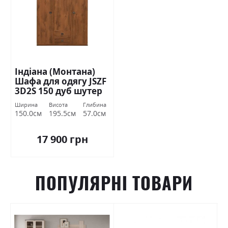
Індіана (Монтана)
Шафа для одягу JSZF
3D2S 150 дуб шутер
БРВ Україна
Ширина
Висота
Глибина
150.0см
195.5см
57.0см
17 900 грн
ПОПУЛЯРНІ ТОВАРИ