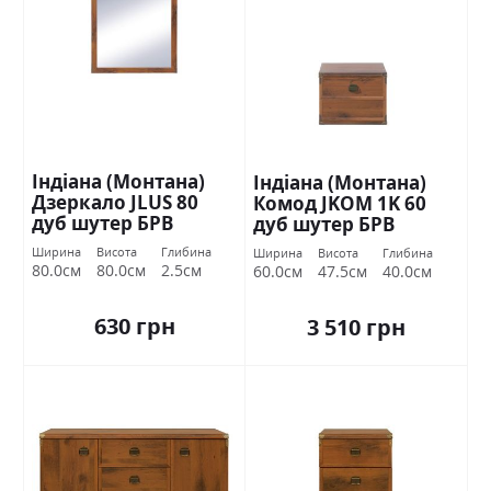
Індіана (Монтана)
Індіана (Монтана)
Дзеркало JLUS 80
Комод JKOM 1K 60
дуб шутер БРВ
дуб шутер БРВ
Україна
Україна
Ширина
Висота
Глибина
Ширина
Висота
Глибина
80.0см
80.0см
2.5см
60.0см
47.5см
40.0см
630 грн
3 510 грн