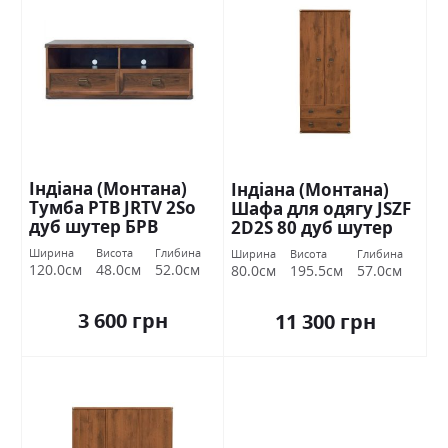
Індіана (Монтана)
Індіана (Монтана)
Тумба РТВ JRTV 2Sо
Шафа для одягу JSZF
дуб шутер БРВ
2D2S 80 дуб шутер
Україна
БРВ Україна
Ширина
Висота
Глибина
Ширина
Висота
Глибина
120.0см
48.0см
52.0см
80.0см
195.5см
57.0см
3 600 грн
11 300 грн