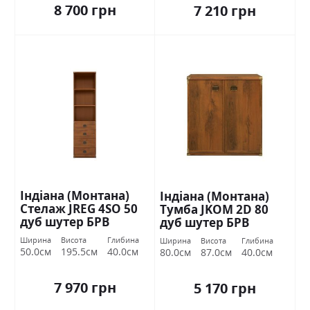
8 700 грн
7 210 грн
Індіана (Монтана)
Індіана (Монтана)
Стелаж JREG 4SO 50
Тумба JKOM 2D 80
дуб шутер БРВ
дуб шутер БРВ
Україна
Україна
Ширина
Висота
Глибина
Ширина
Висота
Глибина
50.0см
195.5см
40.0см
80.0см
87.0см
40.0см
7 970 грн
5 170 грн