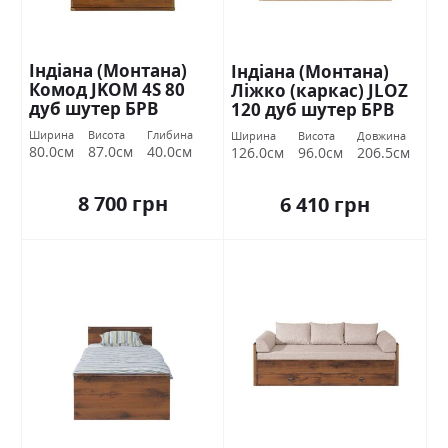
Індіана (Монтана)
Індіана (Монтана)
Комод JKOM 4S 80
Ліжко (каркас) JLOZ
дуб шутер БРВ
120 дуб шутер БРВ
Україна
Україна
Ширина
Висота
Глибина
Ширина
Висота
Довжина
80.0см
87.0см
40.0см
126.0см
96.0см
206.5см
8 700 грн
6 410 грн