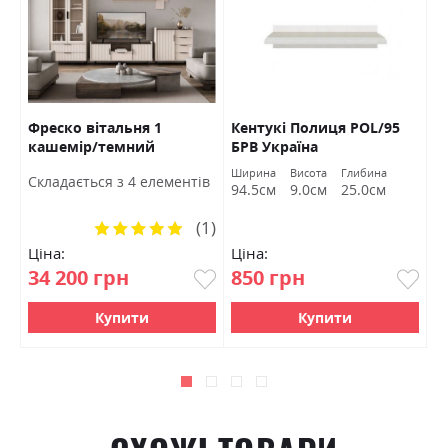
Фреско вітальня 1
Кентукі Полиця POL/95
К
кашемір/темний
БРВ Україна
S
мармур БРВ Україна
а
Ширина
Висота
Глибина
Ш
Cкладається з 4 елементів
м
94.5см
9.0см
25.0см
9
(1)
Рейтинг:
100%
Ціна:
Ціна:
Ц
34 200 грн
850 грн
1
Купити
Купити