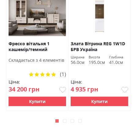
Фреско вітальня 1
Злата Вітрина REG 1W1D
К
РВ
кашемір/темний
БРВ Україна
Б
мармур БРВ Україна
Ширина
Висота
Глибина
Ш
Cкладається з 4 елементів
56.0см
195.0см
41.0см
9
(1)
Рейтинг:
100%
Ціна:
Ціна:
Ц
34 200 грн
4 935 грн
8
Купити
Купити