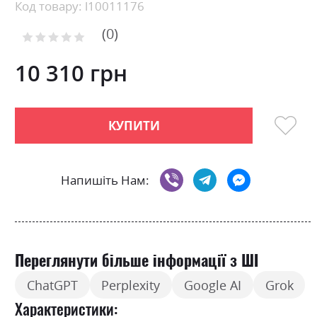
Skip
Код товару: l10011176
to
0
the
Рейтинг:
0
100
beginning
% of
of
10 310 грн
the
images
gallery
КУПИТИ
Напишіть Нам:
Переглянути більше інформації з ШІ
ChatGPT
Perplexity
Google AI
Grok
Характеристики