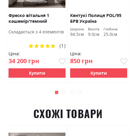
Фреско вітальня 1
Кентукі Полиця POL/95
К
кашемір/темний
БРВ Україна
S
мармур БРВ Україна
а
Ширина
Висота
Глибина
Ш
Cкладається з 4 елементів
м
94.5см
9.0см
25.0см
9
(1)
Рейтинг:
100%
Ціна:
Ціна:
Ц
34 200 грн
850 грн
1
Купити
Купити
СХОЖІ ТОВАРИ