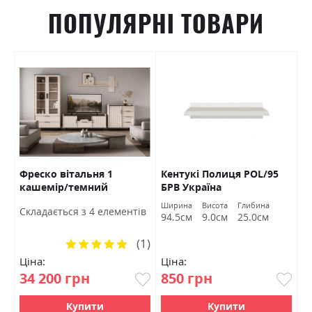
ПОПУЛЯРНІ ТОВАРИ
Фреско вітальня 1
Кентукі Полиця POL/95
К
кашемір/темний
БРВ Україна
S
мармур БРВ Україна
а
Ширина
Висота
Глибина
Ш
Cкладається з 4 елементів
м
94.5см
9.0см
25.0см
9
(1)
Рейтинг:
100%
Ціна:
Ціна:
Ц
34 200 грн
850 грн
1
Купити
Купити