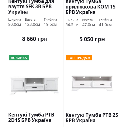
Кентукі Тумба для
Кентукі Тумба
взуття SFK 3В БРВ
приліжкова КОМ 1S
Україна
БРВ Україна
Ширина
Висота
Глибина
Ширина
Висота
Глибина
80.0см
123.0см
19.5см
54.5см
47.0см
41.0см
8 660 грн
5 050 грн
НОВИНКА
ТОП ПРОДАЖ
Кентукі Тумба РТВ
Кентукі Тумба РТВ 2S
2D1S БРВ Україна
БРВ Україна