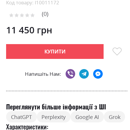
beginning
Код товару: l10011172
of
0
the
Рейтинг:
images
0
100
% of
gallery
11 450 грн
КУПИТИ
Напишіть Нам:
Переглянути більше інформації з ШІ
ChatGPT
Perplexity
Google AI
Grok
Характеристики