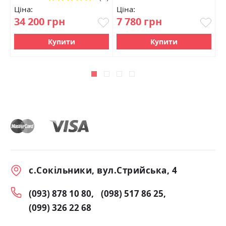
100%
Ціна:
Ціна:
Ц
34 200 грн
7 780 грн
2
Купити
Купити
с.Сокільники, вул.Стрийська, 4
(093) 878 10 80
(098) 517 86 25
(099) 326 22 68