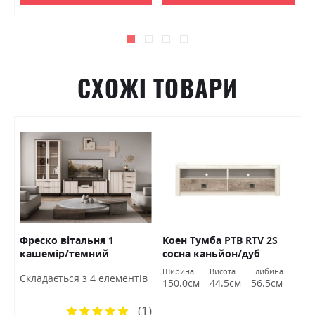
СХОЖІ ТОВАРИ
Фреско вітальня 1
Коен Тумба РТВ RTV 2S
К
кашемір/темний
сосна каньйон/дуб
S
мармур БРВ Україна
корабельний БРВ
У
Ширина
Висота
Глибина
Ш
Cкладається з 4 елементів
Україна
м
150.0см
44.5см
56.5см
6
(1)
Рейтинг: