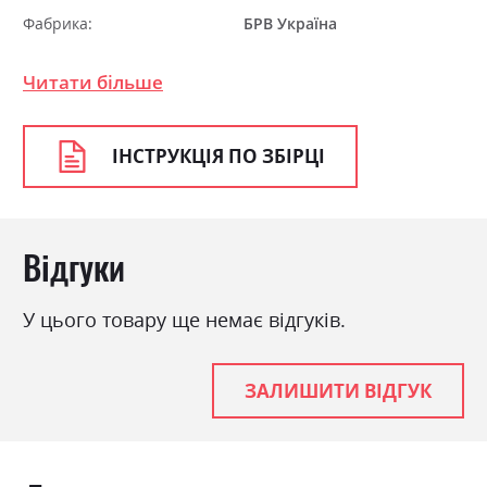
Фабрика:
БРВ Україна
Колір (Фасад):
білий альпійський
Читати більше
Колір (Корпус):
білий альпійський
Колір матеріалу
білий альпійський
ІНСТРУКЦІЯ ПО ЗБІРЦІ
Стиль
класика, ретро
Матеріал
ламінована ДСП з МДФ
Ніша для білизни
ні
Відгуки
Спальне місце
160х200
З матрацом
ні
У цього товару ще немає відгуків.
З підставкою під матрац
ні
ЗАЛИШИТИ ВІДГУК