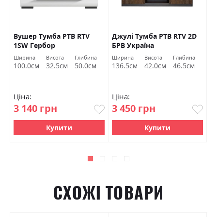
Вушер Тумба РТВ RTV
Джулі Тумба РТВ RTV 2D
Д
1SW Гербор
БРВ Україна
Б
Ширина
Висота
Глибина
Ширина
Висота
Глибина
Ш
100.0см
32.5см
50.0см
136.5см
42.0см
46.5см
9
Ціна:
Ціна:
Ц
3 140 грн
3 450 грн
4
Купити
Купити
СХОЖІ ТОВАРИ