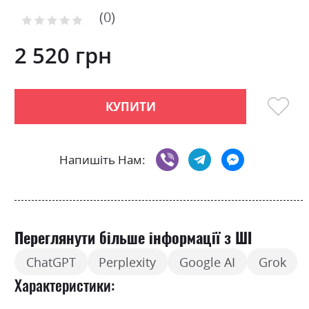
of
0
the
Рейтинг:
images
0
100
% of
gallery
2 520 грн
КУПИТИ
Напишіть Нам:
Переглянути більше інформації з ШІ
ChatGPT
Perplexity
Google AI
Grok
Характеристики