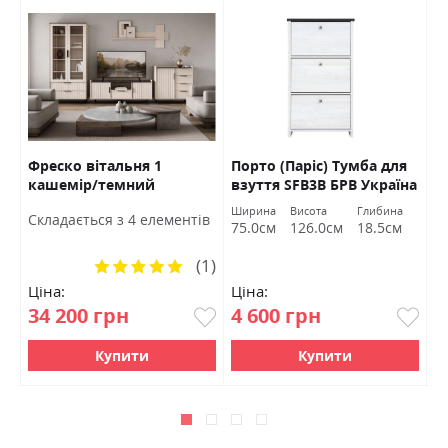
Фреско вітальня 1
Порто (Паріс) Тумба для
Ф
кашемір/темний
взуття SFB3В БРВ Україна
м
мармур БРВ Україна
а
Ширина
Висота
Глибина
Cкладається з 4 елементів
м
75.0см
126.0см
18.5см
(1)
Рейтинг:
100%
Ціна:
Ціна:
Ц
34 200 грн
4 600 грн
0
Купити
Купити