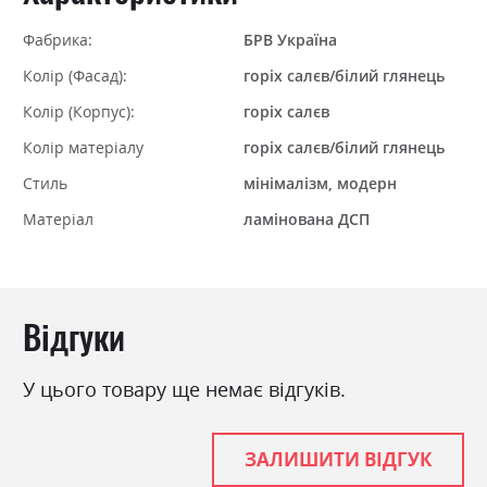
Фабрика:
БРВ Україна
Колір (Фасад):
горіх салєв/білий глянець
Колір (Корпус):
горіх салєв
Колір матеріалу
горіх салєв/білий глянець
Стиль
мінімалізм, модерн
Матеріал
ламінована ДСП
Відгуки
У цього товару ще немає відгуків.
ЗАЛИШИТИ ВІДГУК