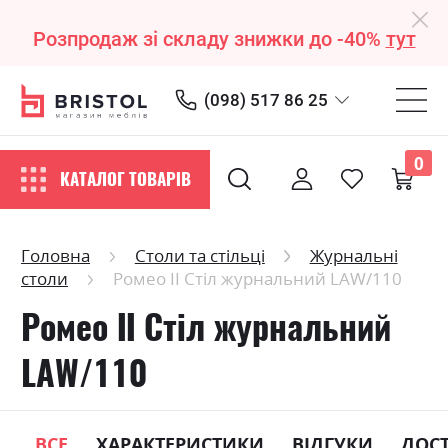
Розпродаж зі складу знижки до -40%
тут
(098) 517 86 25
0
КАТАЛОГ ТОВАРІВ
Головна
Столи та стільці
Журнальні
столи
Ромео ІІ Стіл журнальний LAW/110
Ромео ІІ Стіл журнальний
LAW/110
ВСЕ
ХАРАКТЕРИСТИКИ
ВІДГУКИ
ДОС