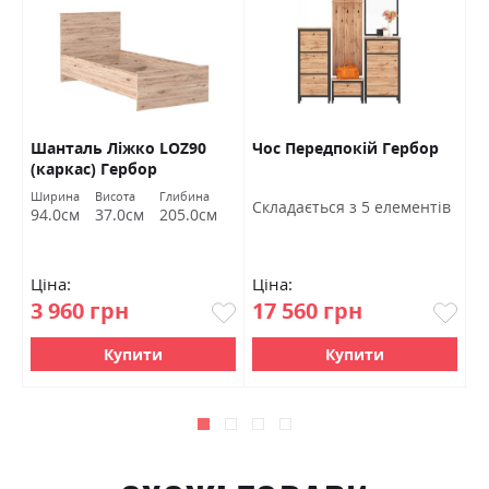
Шанталь Ліжко LOZ90
Чос Передпокій Гербор
Ш
(каркас) Гербор
в
Ширина
Висота
Глибина
Ш
Cкладається з 5 елементів
94.0см
37.0см
205.0см
7
Ціна:
Ціна:
Ц
3 960 грн
17 560 грн
4
Купити
Купити