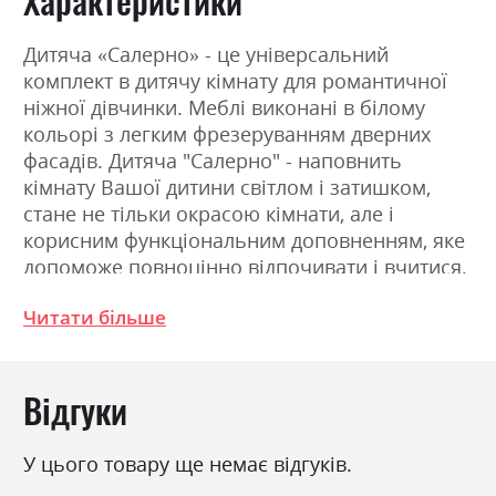
Дитяча «Салерно» - це універсальний
комплект в дитячу кімнату для романтичної
ніжної дівчинки. Меблі виконані в білому
кольорі з легким фрезеруванням дверних
фасадів. Дитяча "Салерно" - наповнить
кімнату Вашої дитини світлом і затишком,
стане не тільки окрасою кімнати, але і
корисним функціональним доповненням, яке
допоможе повноцінно відпочивати і вчитися.
Меблі створені на основі останніх тенденцій в
Читати більше
італійському дизайні.
Фабрика:
Гербор
Відгуки
Колір (Фасад):
білий
У цього товару ще немає відгуків.
Колір (Корпус):
білий