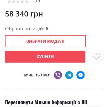
0
the
Рейтинг:
images
0
100
% of
gallery
58 340 грн
Обрано позицій:
6
ВИБРАТИ МОДУЛІ
КУПИТИ
Напишіть Нам:
Переглянути більше інформації з ШІ