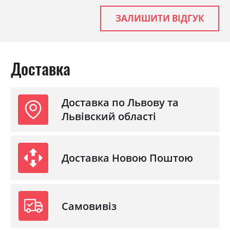
Колір матеріалу
білий
ЗАЛИШИТИ ВІДГУК
Стиль
класика, прованс, ретро
Матеріал
ламінована ДСП з МДФ
Доставка
Доставка по Львову та
Львівский області
Доставка Новою Поштою
Самовивіз