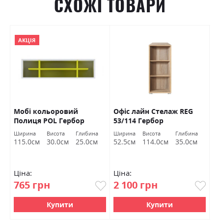
СХОЖІ ТОВАРИ
АКЦІЯ
Мобі кольоровий
Офіс лайн Стелаж REG
О
Полиця POL Гербор
53/114 Гербор
2
Ширина
Висота
Глибина
Ширина
Висота
Глибина
Ш
в
115.0см
30.0см
25.0см
52.5см
114.0см
35.0см
8
Ціна:
Ціна:
Ц
765 грн
2 100 грн
3
Купити
Купити