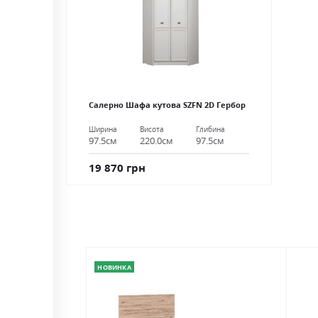
Салерно Шафа кутова SZFN 2D Гербор
Ширина
Висота
Глибина
97.5см
220.0см
97.5см
19 870 грн
НОВИНКА