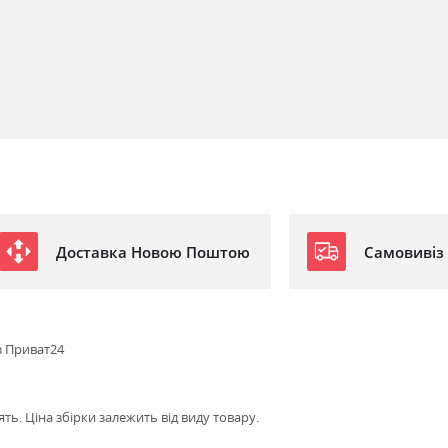
Доставка Новою Поштою
Самовивіз
з Приват24
ть. Ціна збірки залежить від виду товару.