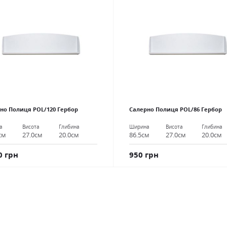
но Полиця POL/120 Гербор
Салерно Полиця POL/86 Гербор
а
Висота
Глибина
Ширина
Висота
Глибина
см
27.0см
20.0см
86.5см
27.0см
20.0см
0 грн
950 грн