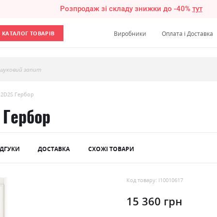
Розпродаж зі складу знижки до -40%
тут
КАТАЛОГ ТОВАРІВ
Виробники
Оплата і Доставка
шуковий запит
 2D2S Гербор
 Гербор
ІДГУКИ
ДОСТАВКА
СХОЖІ ТОВАРИ
Код товару: l10010617
15 360 грн