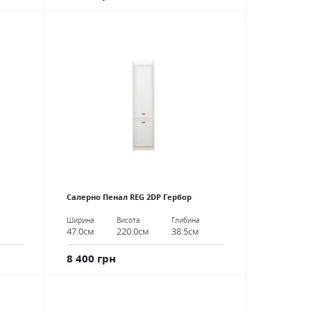
Салерно Пенал REG 2DР Гербор
Ширина
Висота
Глибина
47.0см
220.0см
38.5см
8 400 грн