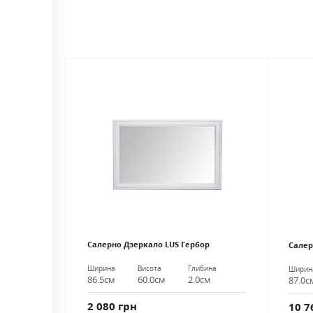
Салерно Дзеркало LUS Гербор
Салер
Ширина
Висота
Глибина
Ширин
86.5см
60.0см
2.0см
87.0с
2 080 грн
10 7