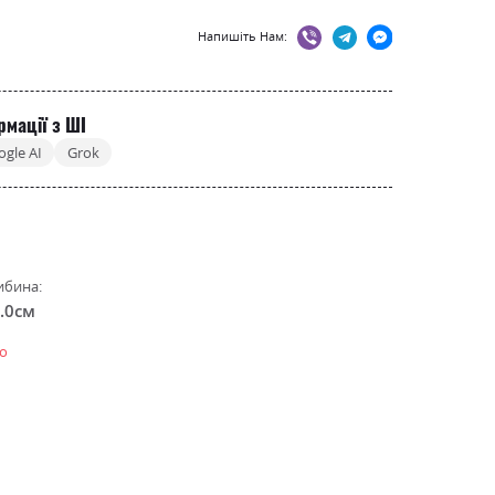
Напишіть Нам:
рмації з ШІ
ogle AI
Grok
ибина:
.0см
о