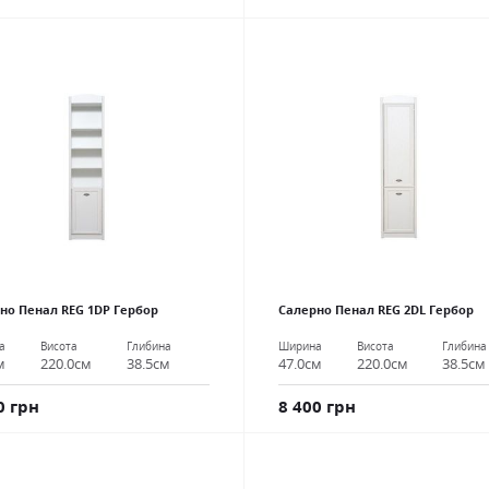
но Пенал REG 1DР Гербор
Салерно Пенал REG 2DL Гербор
а
Висота
Глибина
Ширина
Висота
Глибина
м
220.0см
38.5см
47.0см
220.0см
38.5см
0 грн
8 400 грн