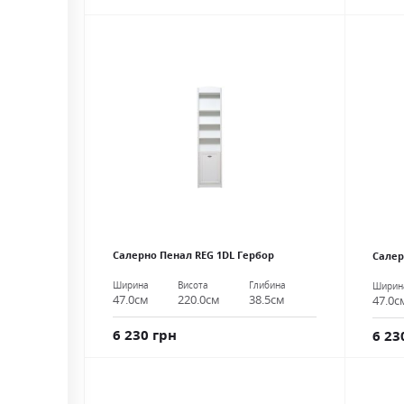
Салерно Пенал REG 1DL Гербор
Салер
Ширина
Висота
Глибина
Ширин
47.0см
220.0см
38.5см
47.0с
6 230 грн
6 23