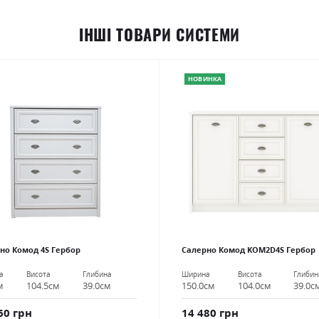
ІНШІ ТОВАРИ СИСТЕМИ
НОВИНКА
но Комод 4S Гербор
Салерно Комод KOM2D4S Гербор
а
Висота
Глибина
Ширина
Висота
Глибин
м
104.5см
39.0см
150.0см
104.0см
39.0с
60 грн
14 480 грн