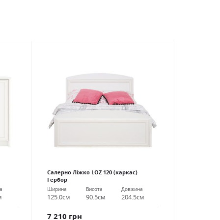
Салерно Ліжко LOZ 120 (каркас)
Гербор
а
Ширина
Висота
Довжина
м
125.0см
90.5см
204.5см
7 210 грн