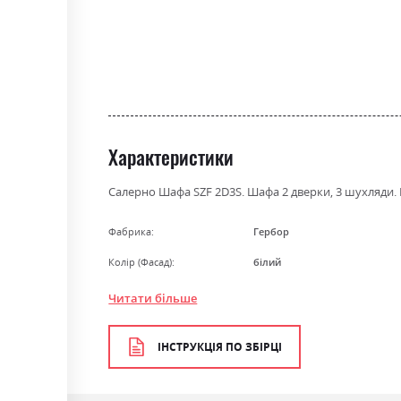
the
beginning
of
the
images
gallery
Характеристики
Салерно Шафа SZF 2D3S. Шафа 2 дверки, 3 шухляди. Ро
Фабрика:
Гербор
Колір (Фасад):
білий
Колір (Корпус):
білий
Читати більше
Колір матеріалу
білий
ІНСТРУКЦІЯ ПО ЗБІРЦІ
Стиль
класика, прованс, ретро
Матеріал
ламінована ДСП з МДФ