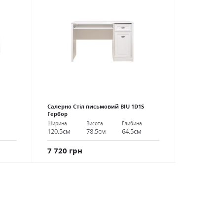
Салерно Стіл письмовий BIU 1D1S
Гербор
Ширина
Висота
Глибина
120.5см
78.5см
64.5см
7 720 грн