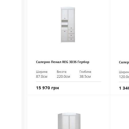
Салерно Пенал REG 3D3S Гербор
Салер
Ширина
Висота
Глибина
Ширин
87.0см
220.0см
38.5см
120.0
15 970 грн
1 34