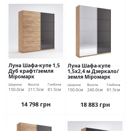
Луна Шафа-купе 1,5
Луна Шафа-купе
Дуб крафт/земля
1,5х2,4 м Дзеркало/
Міромарк
земля Міромарк
Міромарк
Ширина
Висота
Глибина
Ширина
Висота
Глибина
150.0см
211.5см
61.5см
150.0см
240.0см
61.5см
14 798 грн
18 883 грн