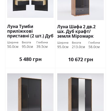
Луна Тумби
Луна Шафа 2 дв.2
приліжкові
шх. Дуб крафт/
приставні (2 шт.) Дуб
земля Міромарк
крафт/земля
Ширина
Висота
Глибина
Ширина
Висота
Глибина
Міромарк
50.0см
95.0см
39.5см
95.0см
213.0см
58.0см
5 480 грн
10 672 грн