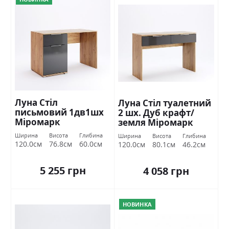
Луна Стіл
Луна Стіл туалетний
письмовий 1дв1шх
2 шх. Дуб крафт/
Міромарк
земля Міромарк
Ширина
Висота
Глибина
Ширина
Висота
Глибина
120.0см
76.8см
60.0см
120.0см
80.1см
46.2см
5 255 грн
4 058 грн
НОВИНКА