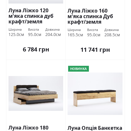
Луна Ліжко 120
Луна Ліжко 160
м'яка спинка дуб
м'яка спинка Дуб
крафт/земля
крафт/земля
Міромарк
Міромарк
Ширина
Висота
Довжина
Ширина
Висота
Довжина
125.0см
95.0см
204.0см
165.5см
95.0см
208.5см
6 784 грн
11 741 грн
НОВИНКА
Луна Ліжко 180
Луна Опція Банкетка