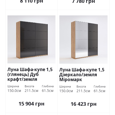
8 110 грн
7 780 грн
Луна Шафа-купе 1,5
Луна Шафа-купе 1,5
(глянець) Дуб
Дзеркало/земля
крафт/земля
Міромарк
Міромарк
Ширина
Висота
Глибина
Ширина
Висота
Глибина
150.0см
211.5см
61.5см
150.0см
211.5см
61.5см
15 904 грн
16 423 грн