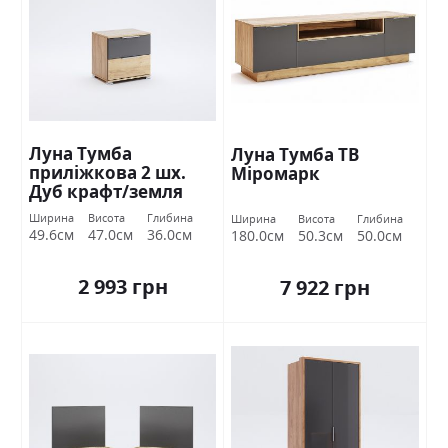
Луна Тумба
Луна Тумба ТВ
приліжкова 2 шх.
Міромарк
Дуб крафт/земля
Міромарк
Ширина
Висота
Глибина
Ширина
Висота
Глибина
49.6см
47.0см
36.0см
180.0см
50.3см
50.0см
2 993 грн
7 922 грн