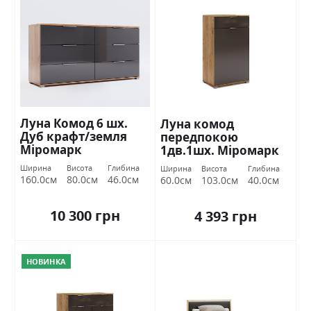
Луна Комод 6 шх.
Луна комод
Дуб крафт/земля
передпокою
Міромарк
1дв.1шх. Міромарк
Ширина
Висота
Глибина
Ширина
Висота
Глибина
160.0см
80.0см
46.0см
60.0см
103.0см
40.0см
10 300 грн
4 393 грн
НОВИНКА