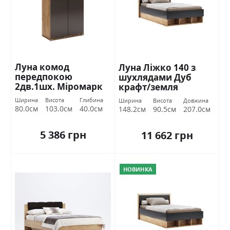
Луна комод
Луна Ліжко 140 з
передпокою
шухлядами Дуб
2дв.1шх. Міромарк
крафт/земля
Міромарк
Ширина
Висота
Глибина
Ширина
Висота
Довжина
80.0см
103.0см
40.0см
148.2см
90.5см
207.0см
5 386 грн
11 662 грн
НОВИНКА