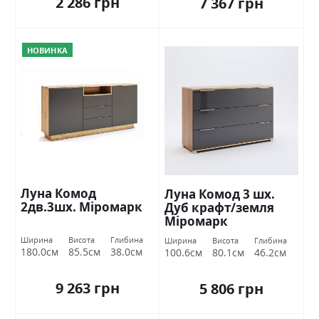
2 286 грн
7 367 грн
НОВИНКА
Луна Комод
Луна Комод 3 шх.
2дв.3шх. Міромарк
Дуб крафт/земля
Міромарк
Ширина
Висота
Глибина
Ширина
Висота
Глибина
180.0см
85.5см
38.0см
100.6см
80.1см
46.2см
9 263 грн
5 806 грн