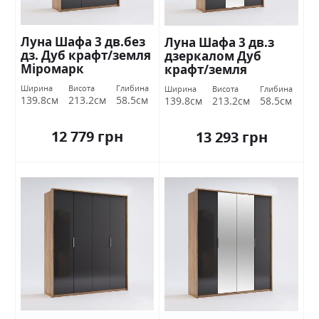
Луна Шафа 3 дв.без
Луна Шафа 3 дв.з
дз. Дуб крафт/земля
дзеркалом Дуб
Міромарк
крафт/земля
Міромарк
Ширина
Висота
Глибина
Ширина
Висота
Глибина
139.8см
213.2см
58.5см
139.8см
213.2см
58.5см
12 779 грн
13 293 грн