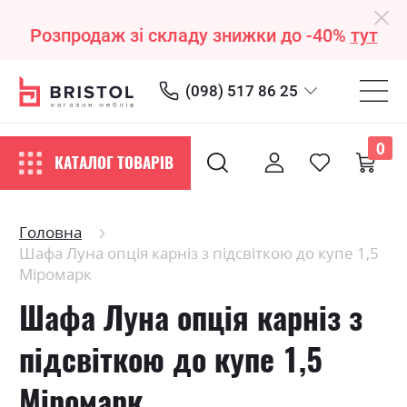
Розпродаж зі складу знижки до -40%
тут
(098) 517 86 25
0
КАТАЛОГ ТОВАРІВ
Головна
Шафа Луна опція карніз з підсвіткою до купе 1,5
Міромарк
Шафа Луна опція карніз з
підсвіткою до купе 1,5
Міромарк