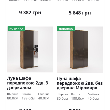
9 382 грн
5 648 грн
НОВИНКА
НОВИНКА
Луна шафа
Луна шафа
передпокою 2дв. 3
передпокою 2дв. без
дзеркалом
дзеркал Міромарк
Міромарк
Ширина
Висота
Глибина
Ширина
Висота
Глибина
80.0см
199.0см
40.0см
80.0см
199.0см
40.0см