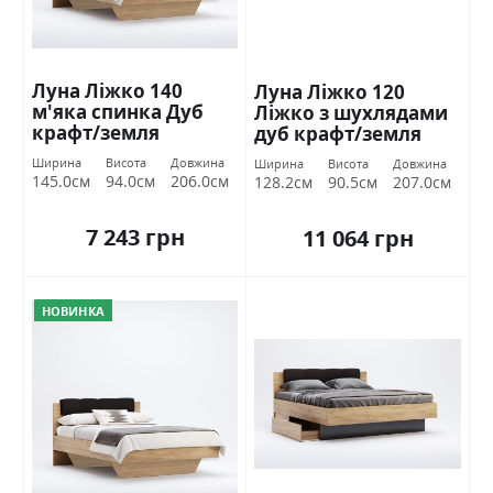
Луна Ліжко 140
Луна Ліжко 120
м'яка спинка Дуб
Ліжко з шухлядами
крафт/земля
дуб крафт/земля
Міромарк
Міромарк
Ширина
Висота
Довжина
Ширина
Висота
Довжина
145.0см
94.0см
206.0см
128.2см
90.5см
207.0см
7 243 грн
11 064 грн
НОВИНКА