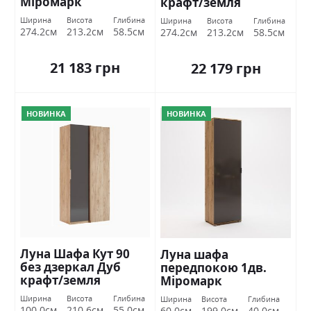
Міромарк
крафт/земля
Міромарк
Ширина
Висота
Глибина
Ширина
Висота
Глибина
274.2см
213.2см
58.5см
274.2см
213.2см
58.5см
21 183 грн
22 179 грн
НОВИНКА
НОВИНКА
Луна Шафа Кут 90
Луна шафа
без дзеркал Дуб
передпокою 1дв.
крафт/земля
Міромарк
Міромарк
Ширина
Висота
Глибина
Ширина
Висота
Глибина
100.0см
210.6см
55.0см
60.0см
199.0см
40.0см