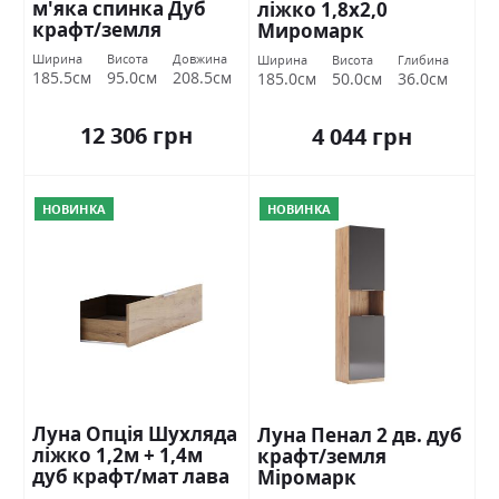
м'яка спинка Дуб
ліжко 1,8х2,0
крафт/земля
Миромарк
Міромарк
Ширина
Висота
Довжина
Ширина
Висота
Глибина
185.5см
95.0см
208.5см
185.0см
50.0см
36.0см
12 306 грн
4 044 грн
НОВИНКА
НОВИНКА
Луна Опція Шухляда
Луна Пенал 2 дв. дуб
ліжко 1,2м + 1,4м
крафт/земля
дуб крафт/мат лава
Міромарк
Міромарк