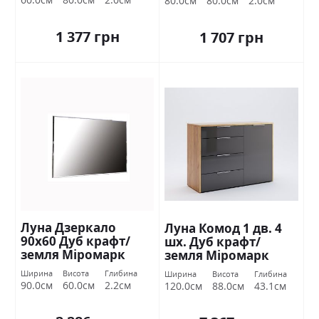
80.0см
80.0см
2.0см
1 377 грн
1 707 грн
Луна Дзеркало
Луна Комод 1 дв. 4
90х60 Дуб крафт/
шх. Дуб крафт/
земля Міромарк
земля Міромарк
Ширина
Висота
Глибина
Ширина
Висота
Глибина
90.0см
60.0см
2.2см
120.0см
88.0см
43.1см