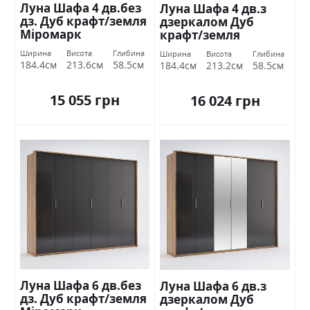
Луна Шафа 4 дв.без
Луна Шафа 4 дв.з
дз. Дуб крафт/земля
дзеркалом Дуб
Міромарк
крафт/земля
Міромарк
Ширина
Висота
Глибина
Ширина
Висота
Глибина
184.4см
213.6см
58.5см
184.4см
213.2см
58.5см
15 055 грн
16 024 грн
Луна Шафа 6 дв.без
Луна Шафа 6 дв.з
дз. Дуб крафт/земля
дзеркалом Дуб