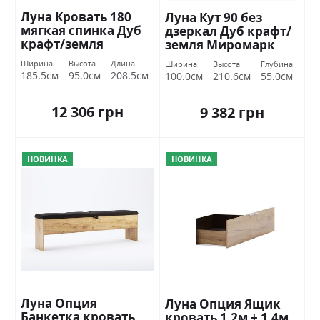
Луна Кровать 180
Луна Кут 90 без
мягкая спинка Дуб
дзеркал Дуб крафт/
крафт/земля
земля Миромарк
Миромарк
Ширина
Высота
Длина
Ширина
Высота
Глубина
185.5см
95.0см
208.5см
100.0см
210.6см
55.0см
12 306 грн
9 382 грн
НОВИНКА
НОВИНКА
Луна Опция
Луна Опция Ящик
Банкетка кровать
кровать 1,2м + 1,4м