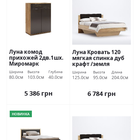
Луна комод
Луна Кровать 120
прихожей 2дв.1шх.
мягкая спинка дуб
Миромарк
крафт /земля
Миромарк
Ширина
Высота
Глубина
Ширина
Высота
Длина
80.0см
103.0см
40.0см
125.0см
95.0см
204.0см
5 386 грн
6 784 грн
НОВИНКА