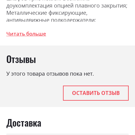
доукомплектация опцией плавного закрытия;
Металлические фиксирующие,
антивыдвижные полкодержатели;
Соединение деталей с помощью
Читать больше
эксцентриковой стяжки (MINIFIX). Размеры:
Ширина 250.0см, Высота 211.0см, Глубина
61.5см.
Отзывы
Фабрика:
Міромарк
У этого товара отзывов пока нет.
Цвет (Фасад):
дуб крафт/земля
Цвет (Корпус):
дуб крафт
ОСТАВИТЬ ОТЗЫВ
Цвет материала
дуб крафт/земля
Стиль
мінімалізм, модерн
Материал
лакована ДСП
Доставка