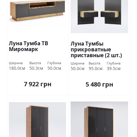
Луна Тумба ТВ
Луна Тумбы
Миромарк
прикроватные
приставные (2 шт.)
Дуб крафт / земля
Ширина
Высота
Глубина
Ширина
Высота
Глубина
Миромарк
180.0см
50.3см
50.0см
50.0см
95.0см
39.5см
7 922 грн
5 480 грн