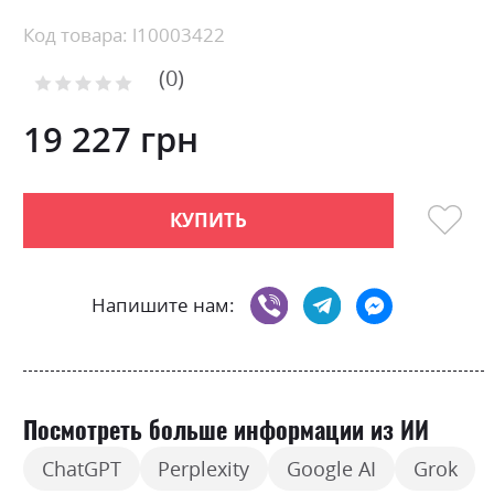
Skip
Код товара: l10003422
to
0
the
Рейтинг:
0
100
beginning
% of
of
19 227 грн
the
images
gallery
КУПИТЬ
Напишите нам:
Посмотреть больше информации из ИИ
ChatGPT
Perplexity
Google AI
Grok