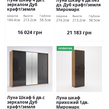
Луна Шкаф 6 дв.без
зеркалом Дуб
дз. Дуб крафт/земля
крафт/земля
Миромарк
Миромарк
Ширина
Высота
Глубина
Ширина
Высота
Глубина
184.4см
213.2см
58.5см
274.2см
213.2см
58.5см
16 024 грн
21 183 грн
НОВИНКА
Луна Шкаф 6 дв.с
Луна шкаф
зеркалом Дуб
прихожей 1дв.
крафт/земля
Миромарк