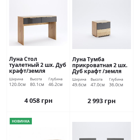
Луна Стол
Луна Тумба
туалетный 2 шх. Дуб
прикроватная 2 шх.
крафт/земля
Дуб крафт /земля
Миромарк
Миромарк
Ширина
Высота
Глубина
Ширина
Высота
Глубина
120.0см
80.1см
46.2см
49.6см
47.0см
36.0см
4 058 грн
2 993 грн
НОВИНКА