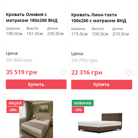
Кровать Оливия с
Кровать Лион-тахта
матрасом 160х200 ВНД
100х200 с матрасом ВНД
Луцк
Луцк
Ширина
Высота
Длина
Ширина
Высота
Длина
190.0см
101.0см
230.0см
115.0см
100.0см
210.0см
Цена:
Цена:
39 465 грн
24 795 грн
35 519 грн
22 316 грн
Купить
Купить
АКЦИЯ
НОВИНКА
-20%
-10%