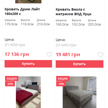
Кровать Дрим Лайт
Кровать Виола с
160х200 с
матрасом ВНД Луцк
ортопедическим
Ширина
Высота
Длина
Ширина
Высота
Длина
матрасом и газовым
170.0см
110.0см
210.0см
160.0см
102.0см
205.0см
подъёмным механизмом
ВНД Луцк (Сиена 1014 и
1002)
Цена:
Цена:
21 420 грн
21 645 грн
17 136 грн
19 481 грн
Купить
Купить
АКЦИЯ
АКЦИЯ
-25%
-30%