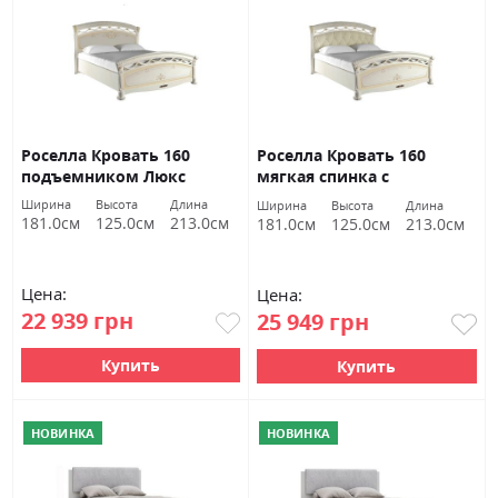
Роселла Кровать 160
Роселла Кровать 160
подъемником Люкс
мягкая спинка с
Радика беж Миромарк
подъемником Люкс
Ширина
Высота
Длина
Ширина
Высота
Длина
Радика беж Миромарк
181.0см
125.0см
213.0см
181.0см
125.0см
213.0см
Цена:
Цена:
22 939 грн
25 949 грн
Купить
Купить
НОВИНКА
НОВИНКА