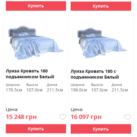
Купить
Купить
Луиза Кровать 160
Луиза Кровать 180 с
подъемником Белый
подъемником Белый
глянец Миромарк
глянец Миромарк
Ширина
Высота
Длина
Ширина
Высота
Длина
176.5см
107.0см
211.5см
196.0см
107.0см
211.5см
Цена:
Цена:
15 248 грн
16 097 грн
Купить
Купить