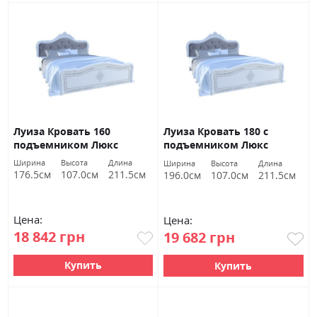
Луиза Кровать 160
Луиза Кровать 180 с
подъемником Люкс
подъемником Люкс
Белый глянец Миромарк
Белый глянец Миромарк
Ширина
Высота
Длина
Ширина
Высота
Длина
176.5см
107.0см
211.5см
196.0см
107.0см
211.5см
Цена:
Цена:
18 842 грн
19 682 грн
Купить
Купить