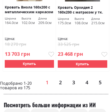
Кровать Виола 160х200 с
Кровать Орхидея 2
металлическим каркасом
160х200 с матрасом у тк.
у тк. Кашарель 48 ВНД
Айс Крем 01 ВНД Луцк
Ширина
Высота
Длина
Ширина
Высота
Длина
Луцк Акция
Акция
164.0см
102.0см
209.0см
175.0см
108.0см
215.0см
Цена:
Цена:
18 270 грн
33 525 грн
13 703 грн
23 468 грн
Купить
Купить
Страница
1
2
3
4
5
Подобрано
1
-
20
товаров из
175
Посмотреть больше информации из ИИ