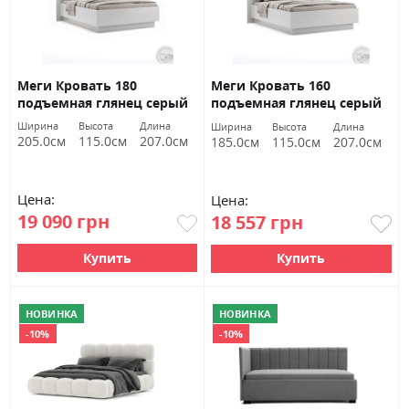
Меги Кровать 180
Меги Кровать 160
подъемная глянец серый
подъемная глянец серый
шиншилла Миромарк
шиншилла Миромарк
Ширина
Высота
Длина
Ширина
Высота
Длина
205.0см
115.0см
207.0см
185.0см
115.0см
207.0см
Цена:
Цена:
19 090 грн
18 557 грн
Купить
Купить
НОВИНКА
НОВИНКА
-10%
-10%