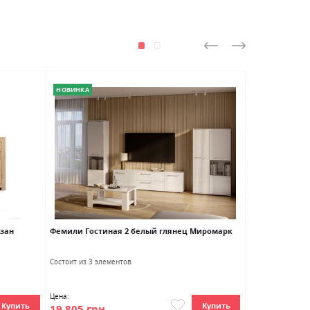
НОВИНКА
НОВИНКА
изан
Фемили Гостиная 2 белый глянец Миромарк
Фемили Комод 
Миромарк
Ширина
В
Состоит из 3 элементов
190.0см
8
Цена:
Цена:
Купить
Купить
19 805 грн
9 556 грн