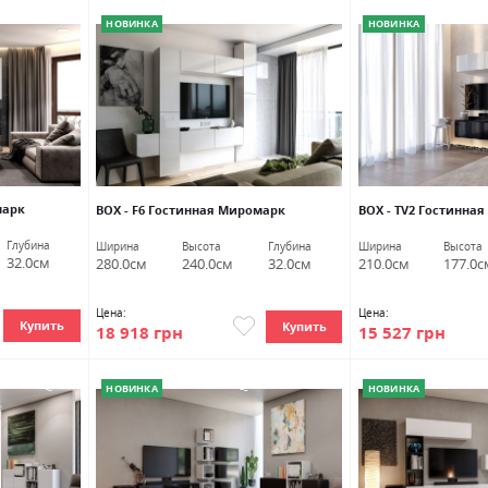
НОВИНКА
НОВИНКА
марк
ВОХ - F6 Гостинная Миромарк
ВОХ - TV2 Гостинна
Глубина
Ширина
Высота
Глубина
Ширина
Высота
32.0см
280.0см
240.0см
32.0см
210.0см
177.0с
Цена:
Цена:
Купить
Купить
18 918 грн
15 527 грн
НОВИНКА
НОВИНКА