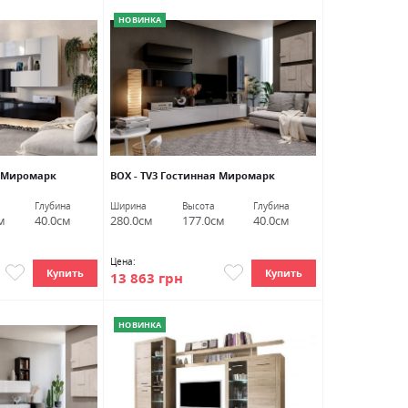
НОВИНКА
я Миромарк
ВОХ - TV3 Гостинная Миромарк
Глубина
Ширина
Высота
Глубина
м
40.0см
280.0см
177.0см
40.0см
Цена:
Купить
Купить
13 863 грн
НОВИНКА