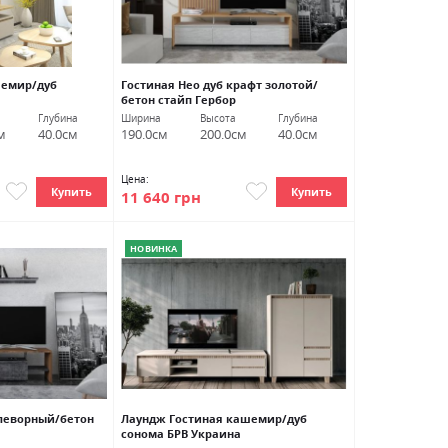
шемир/дуб
Гостиная Нео дуб крафт золотой/
бетон стайп Гербор
Глубина
Ширина
Высота
Глубина
м
40.0см
190.0см
200.0см
40.0см
Цена:
Купить
Купить
11 640 грн
НОВИНКА
 леворный/бетон
Лаундж Гостиная кашемир/дуб
сонома БРВ Украина