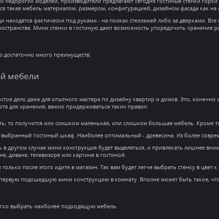
 недорогих моделей, производители предлагают сегодня гостиные стенки горки с
тся такая мебель материалом, размером, конфигурацией, дизайном фасада как на
 находятся фактически под руками - на полках стеллажей либо за дверками. Вс
остранства. Мини стенки в гостиную дают возможность упорядочить хранение ра
ую достаточно много преимуществ.
ой мебели
стое дело даже для опытного мастера по дизайну квартир и домов. Это, конечн
еста для хранения, важно придерживаться таких правил:
ать, то получится или слишком маленькая, или слишком большая мебель. Кроме то
н выбранный гостиный шкаф. Наиболее оптимальный - древесина. Из более соврем
дь в другом случае мини конструкция будет выделяться, и привлекать лишнее вни
е, диване, телевизоре или картине в гостиной.
только после этого идите в магазин. Так вам будет легче выбрать стенку в цвет 
 первую подошедшую мини конструкцию в комнату. Вполне может быть такое, что
егко выбрать наиболее подходящую мебель.