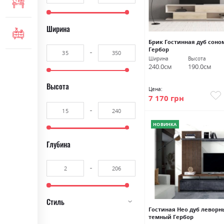
МЕБЕЛЬ ДЛЯ ОФИСА
Ширина
КОМОДЫ И ТУМБЫ
Брик Гостинная дуб сон
Гербор
Ширина
Высота
240.0см
190.0см
Высота
Цена:
7 170 грн
НОВИНКА
Глубина
Стиль
Гостиная Нео дуб леворн
темный Гербор