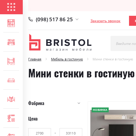
КАТАЛОГ ТОВАРОВ
(098) 517 86 25
Заказать звонок
ГОСТИНАЯ
СПАЛЬНЯ
Введите по
Главная
Мебель в гостиную
Мини стенки в гостиную
ДЕТСКАЯ
Мини стенки в гостиную
МЯГКАЯ МЕБЕЛЬ
СТОЛЫ И СТУЛЬЯ
Фабрика
НОВИНКА
Цена
ПРИХОЖАЯ