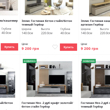
ома/кашемир
Эллис Гостиная бетон стайп/бетон
Эллис Гостиная ка
темный Гербор
артизан Гербор
Глубина
Ширина
Высота
Глубина
Ширина
Высота
40.0см
140.0см
220.0см
40.0см
140.0см
220.0с
Цена:
Цена:
Купить
Купить
9 200 грн
9 200 грн
НОВИНКА
НОВИНКА
ый/бетон
Гостиная Нео -2 дуб крафт золотой/
Гостиная Нео-2 дуб
бетон стайп Гербор
темный Гербор