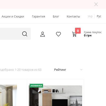
Укр
Рус
Акции и Скидки
Гарантия
Блог
Контакты
0
Сумма покупок:
0 грн
одобрано
1
-
20
товаров из
63
Рейтинг
НОВИНКА