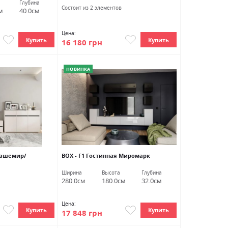
Глубина
Состоит из 2 элементов
м
40.0см
Цена:
Купить
Купить
16 180 грн
НОВИНКА
кашемир/
ВОХ - F1 Гостинная Миромарк
Ширина
Высота
Глубина
280.0см
180.0см
32.0см
Цена:
Купить
Купить
17 848 грн