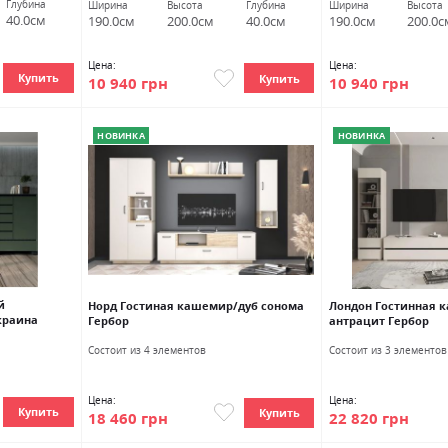
Глубина
Ширина
Высота
Глубина
Ширина
Высота
40.0см
190.0см
200.0см
40.0см
190.0см
200.0с
Цена:
Цена:
Купить
Купить
10 940 грн
10 940 грн
НОВИНКА
НОВИНКА
й
Норд Гостиная кашемир/дуб сонома
Лондон Гостинная 
краина
Гербор
антрацит Гербор
Состоит из 4 элементов
Состоит из 3 элементов
Цена:
Цена:
Купить
Купить
18 460 грн
22 820 грн