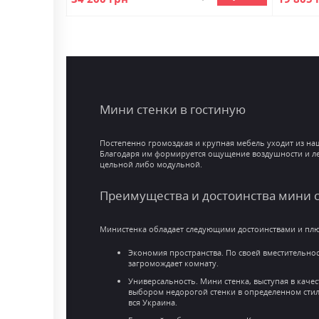
Мини стенки в гостиную
Постепенно громоздкая и крупная мебель уходит из наш
Благодаря им формируется ощущение воздушности и легк
цельной либо модульной.
Преимущества и достоинства мини 
Министенка обладает следующими достоинствами и пл
Экономия пространства. По своей вместительно
загромождает комнату.
Универсальность. Мини стенка, выступая в качес
выбором недорогой стенки в определенном стил
вся Украина.