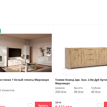
остиная 1 белый глянец Миромарк
Томми Комод 2дв. 3шх. 2.0м Дуб Арт
Миромарк
Ширина
Высота
Глубина
 3 элементов
200.0см
86.6см
46.9см
Цена:
Купить
грн
9 322 грн