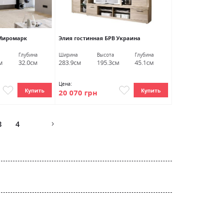
 Миромарк
Элия гостинная БРВ Украина
Глубина
Ширина
Высота
Глубина
м
32.0см
283.9см
195.3см
45.1см
Цена:
Купить
Купить
20 070 грн
Страница
3
4