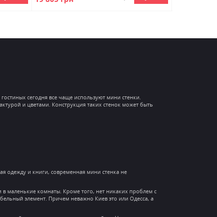
 гостиных сегодня все чаще используют мини стенки.
актурой и цветами. Конструкция таких стенок может быть
я одежду и книги, современная мини стенка не
и в маленькие комнаты. Кроме того, нет никаких проблем с
бельный элемент. Причем неважно Киев это или Одесса, а