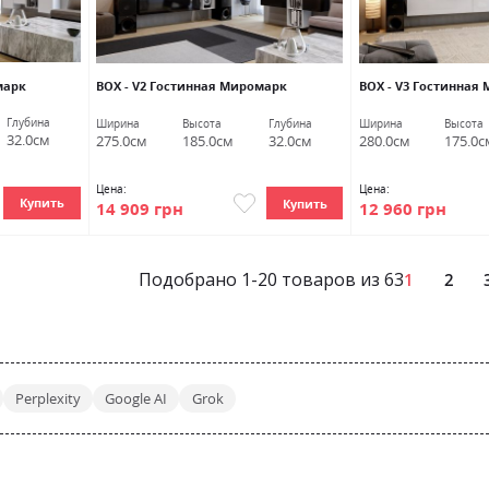
марк
ВОХ - V2 Гостинная Миромарк
ВОХ - V3 Гостинная
Глубина
Ширина
Высота
Глубина
Ширина
Высота
32.0см
275.0см
185.0см
32.0см
280.0см
175.0с
Цена:
Цена:
Купить
Купить
14 909 грн
12 960 грн
Подобрано
1
-
20
товаров из
63
1
2
Perplexity
Google AI
Grok