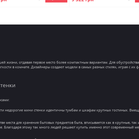
ей жизни, отдавая первое место более компактным вариантам. Для обустройства
ости в комнате. Дизайнеры создают модели в самых разных стилях, играя с их ф
стенки
юсами:
сти недорогие мини стенки идентичны тумбам и шкафам крупных гостиных. Вмеща
тве места для хранения бытовых предметов быта, вписывается как в крупные, так 
е. Благодаря этому так много людей решают купить именно этот современный ме