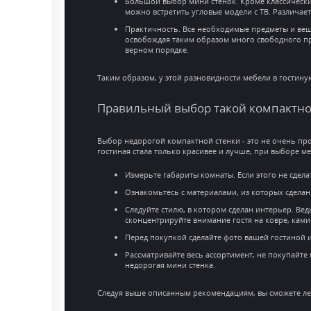
Большой выбор мини стенок. Кроме классических
можно встретить угловые модели с ТВ. Различае
Практичность. Все необходимые предметы и вещи
освобождая таким образом много свободного пр
верном порядке.
Таким образом, у этой разновидности мебели в гостин
Правильный выбор такой компактн
Выбор недорогой компактной стенки - это не очень про
гостиная стала только красивее и лучше, при выборе м
Измерьте габариты комнаты. Если этого не сдел
Ознакомьтесь с материалами, из которых сдела
Следуйте стилю, в котором сделан интерьер. Ве
сконцентрируйте внимание гостя на ковре, камин
Перед покупкой сделайте фото вашей гостиной и 
Рассматривайте весь ассортимент, не покупайте
недорогая мини стенка.
Следуя выше описанным рекомендациям, вы сможете л