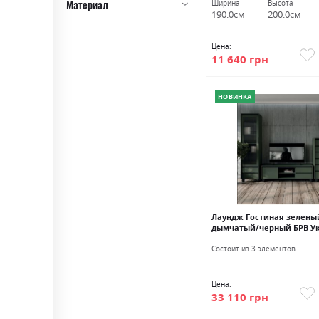
Материал
Ширина
Высота
190.0см
200.0см
Цена:
11 640 грн
НОВИНКА
Лаундж Гостиная зелены
дымчатый/черный БРВ У
Состоит из 3 элементов
Цена:
33 110 грн