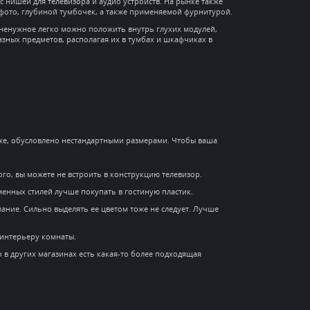
 нишей для телевизора и аудио устройств. На рынке также
 фото, глубиной тумбочек, а также применяемой фурнитурой.
е ненужное легко можно положить внутрь глухих модулей,
зных предметов, располагая их в тумбах и шкафчиках в
о же, обусловлено нестандартными размерами. Чтобы ваша
го, вы можете не встроить в конструкцию телевизор.
енных стилей лучше покупать в гостиную пластик.
мание. Сильно выделять ее цветом тоже не следует. Лучше
к интерьеру комнаты.
 в других магазинах есть какая-то более подходящая