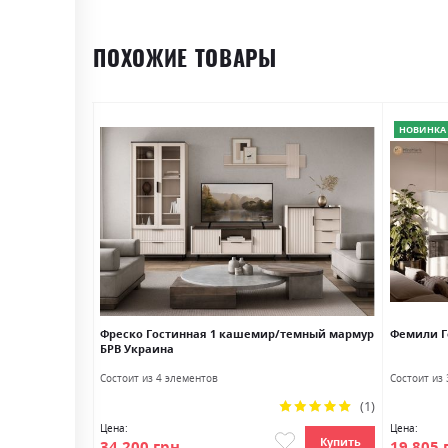
ПОХОЖИЕ ТОВАРЫ
НОВИНКА
ец Миромарк
Фреско Гостинная 1 кашемир/темный мармур
Фемили Г
БРВ Украина
а
Состоит из 4 элементов
Состоит из
м
(1)
Рейтинг:
100%
Цена:
Цена:
Купить
Купить
34 200 грн
19 805 