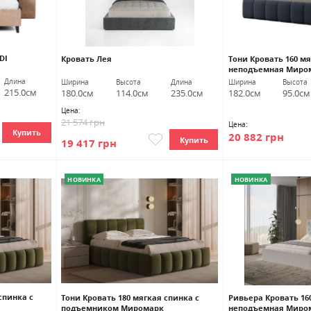
DI
Кровать Лея
Тони Кровать 160 м
неподъемная Миро
Длина
Ширина
Высота
Длина
Ширина
Высота
215.0см
180.0см
114.0см
235.0см
182.0см
95.0см
Цена:
21 574 грн
Цена:
Купить
20 882 грн
Купить
19 417 грн
НОВИНКА
НОВИНКА
спинка с
Тони Кровать 180 мягкая спинка с
Ривьера Кровать 16
подъемником Миромарк
неподъемная Миро