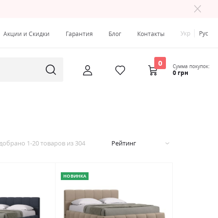
Укр
Рус
Акции и Скидки
Гарантия
Блог
Контакты
0
Сумма покупок:
0 грн
добрано
1
-
20
товаров из
304
Рейтинг
НОВИНКА