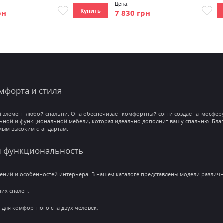
Цена:
Купить
рн
7 830 грн
мфорта и стиля
й элемент любой спальни. Она обеспечивает комфортный сон и создает атмосферу
ьной и функциональной мебели, которая идеально дополнит вашу спальню. Благ
мым высоким стандартам.
и функциональность
ений и особенностей интерьера. В нашем каталоге представлены модели различ
их спален;
 для комфортного сна двух человек;