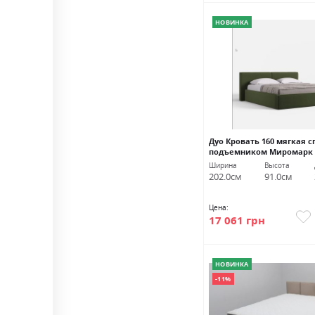
НОВИНКА
Дуо Кровать 160 мягкая с
подъемником Миромарк
Ширина
Высота
202.0см
91.0см
Цена:
17 061 грн
НОВИНКА
-11%