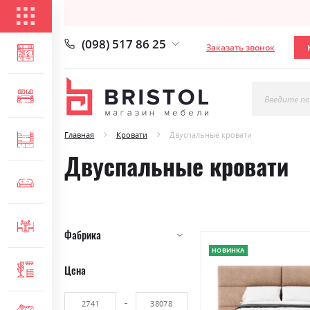
КАТАЛОГ ТОВАРОВ
(098) 517 86 25
Заказать звонок
ГОСТИНАЯ
СПАЛЬНЯ
Введите по
Главная
Кровати
Двуспальные кровати
ДЕТСКАЯ
Двуспальные кровати
МЯГКАЯ МЕБЕЛЬ
СТОЛЫ И СТУЛЬЯ
Фабрика
НОВИНКА
Цена
ПРИХОЖАЯ