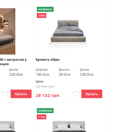
НОВИНКА
-10%
00 с матрасом у
Кровать Айро
Акция
Длина
Ширина
Высота
Длина
230.0см
180.0см
80.0см
230.0см
Цена:
29 036 грн
Купить
Купить
26 132 грн
НОВИНКА
-11%