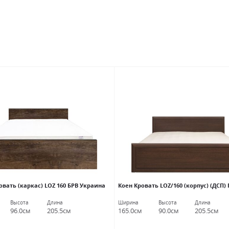
вать (каркас) LOZ 160 БРВ Украина
Коен Кровать LOZ/160 (корпус) (ДСП)
Высота
Длина
Ширина
Высота
Длина
96.0см
205.5см
165.0см
90.0см
205.5см