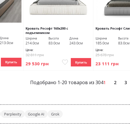
Кровать Ресофт 160х200 с
Кровать Ресофт Сл
подъемником
Длина
Ширина
Высота
Длина
Ширина
Высота
213.0см
214.0см
83.0см
243.0см
185.0см
83.0см
Цена:
Цена:
32 811 грн
25 678 грн
Купить
Купить
29 530 грн
23 111 грн
Подобрано
1
-
20
товаров из
304
1
2
3
Perplexity
Google AI
Grok