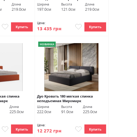
Длина
Ширина
Высота
Длина
м
219.0см
197.0см
121.0см
219.0см
Цена:
Купить
Купить
13 435 грн
НОВИНКА
гкая спинка
Дуо Кровать 180 мягкая спинка
марк
неподъемная Миромарк
Длина
Ширина
Высота
Длина
225.0см
222.0см
91.0см
225.0см
Цена:
Купить
Купить
12 272 грн