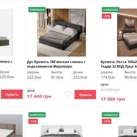
НОВИНКА
НОВИНКА
-27%
пинка с
Дуо Кровать 180 мягкая спинка с
Кровать Лесса 160х2
подъемником Миромарк
Тедди 22 ВНД Луцк 
Длина
Ширина
Высота
Длина
Ширина
Высота
225.0см
222.0см
91.0см
225.0см
174.0см
90.0см
Цена:
24 390 грн
Цена:
Купить
Купить
17 440 грн
17 805 грн
НОВИНКА
НОВИНКА
-11%
-11%