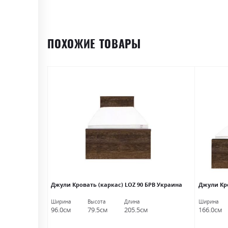
ПОХОЖИЕ ТОВАРЫ
) дуб сонома
Джули Кровать (каркас) LOZ 90 БРВ Украина
Джули Кро
Ширина
Высота
Длина
Ширина
м
96.0см
79.5см
205.5см
166.0см