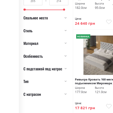
Ширина
Высота
182.0см
95.0см
Спальное место
Цена:
24 640 грн
Стиль
НОВИНКА
Материал
Особенность
С подставкой под матрас
Ривьера Кровать 160 мяг
Тип
подъемником Миромарк
Ширина
Высота
177.0см
121.0см
С матрасом
Цена:
17 821 грн