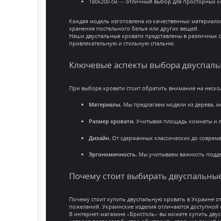
180x200 см — отличный выбор для просторных 
Каждая модель изготовлена из качественных материало
хранения постельного белья или других вещей.
Наши двуспальные кровати представлены в различных с
привлекательную и стильную спальню.
Ключевые аспекты выбора двуспаль
При выборе кровати стоит обратить внимание на неск
Материалы.
Мы предлагаем модели из дерева, м
Размер кровати.
Учитывая площадь комнаты и л
Дизайн.
От сдержанных классических до совреме
Эргономичность.
Мы учитываем важность подде
Почему стоит выбирать двуспальные
Почему стоит купить двуспальную кровать в Украине от
пожеланий. Украинские изделия отличаются доступной
В интернет-магазине «Бристоль» вы можете купить двус