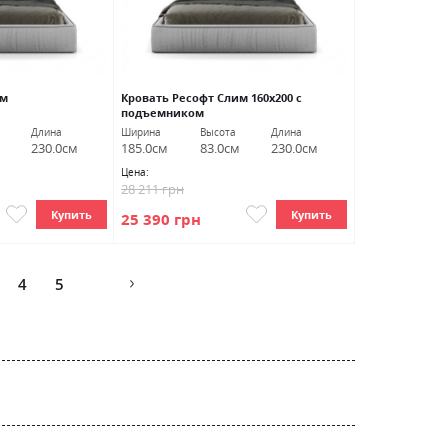
им
Кровать Ресофт Слим 160х200 с
подъемником
Длина
Ширина
Высота
Длина
230.0см
185.0см
83.0см
230.0см
Цена:
28 211 грн
Купить
Купить
25 390 грн
Страница
4
5