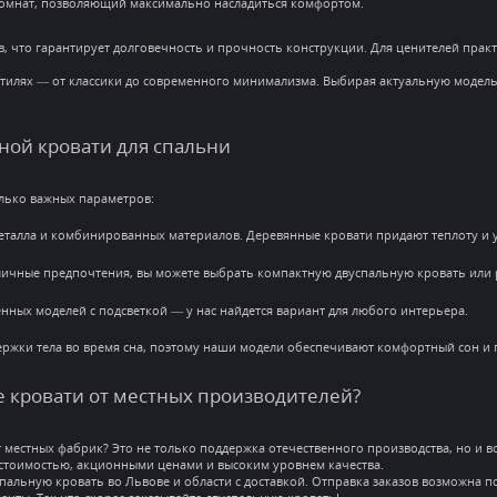
комнат, позволяющий максимально насладиться комфортом.
в, что гарантирует долговечность и прочность конструкции. Для ценителей пра
тилях — от классики до современного минимализма. Выбирая актуальную модель, 
ной кровати для спальни
олько важных параметров:
еталла и комбинированных материалов. Деревянные кровати придают теплоту и ую
ичные предпочтения, вы можете выбрать компактную двуспальную кровать или 
нных моделей с подсветкой — у нас найдется вариант для любого интерьера.
ржки тела во время сна, поэтому наши модели обеспечивают комфортный сон и
 кровати от местных производителей?
 местных фабрик? Это не только поддержка отечественного производства, но и 
 стоимостью, акционными ценами и высоким уровнем качества.
пальную кровать во Львове и области с доставкой. Отправка заказов возможна п