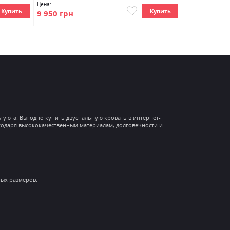
Цена:
Цена:
Купить
Купить
9 950 грн
4 500 грн
 уюта. Выгодно купить двуспальную кровать в интернет-
одаря высококачественным материалам, долговечности и
ных размеров: