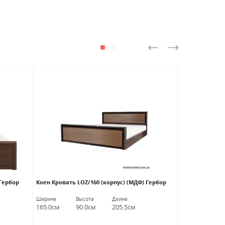
АКЦИЯ
 Гербор
Коен Кровать LOZ/160 (корпус) (МДФ) Гербор
Лорен Кровать
Ширина
Высота
Длина
Ширина
В
165.0см
90.0см
205.5см
167.5см
9