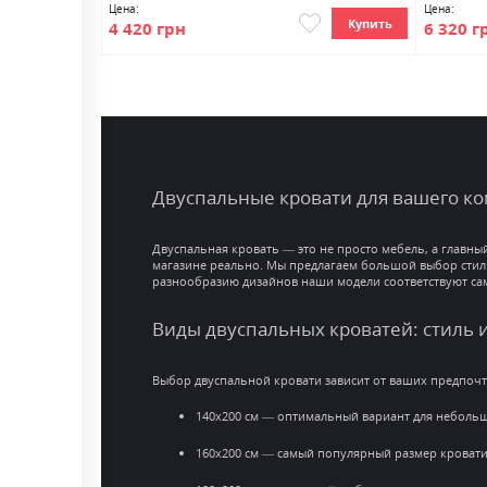
Цена:
Цена:
Купить
Купить
4 420 грн
6 320 г
Двуспальные кровати для вашего ко
Двуспальная кровать — это не просто мебель, а главны
магазине реально. Мы предлагаем большой выбор стил
разнообразию дизайнов наши модели соответствуют са
Виды двуспальных кроватей: стиль 
Выбор двуспальной кровати зависит от ваших предпочт
140x200 см — оптимальный вариант для небольш
160x200 см — самый популярный размер кровати