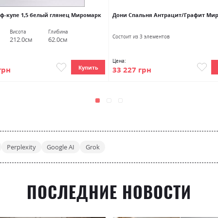
ф-купе 1,5 белый глянец Миромарк
Дони Спальня Антрацит/Графит Ми
Висота
Глибина
Состоит из 3 элементов
212.0см
62.0см
Цена:
Купить
33 227 грн
грн
Perplexity
Google AI
Grok
ПОСЛЕДНИЕ НОВОСТИ