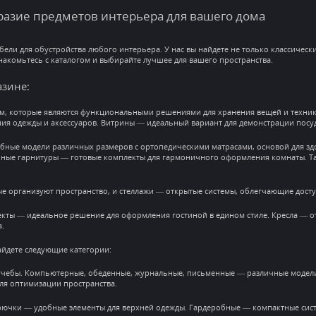
бразие предметов интерьера для вашего дома
бели для обустройства любого интерьера. У нас вы найдете не только классичес
накомьтесь с каталогом и выбирайте лучшее для вашего пространства.
азине:
м, которые являются функциональными решениями для хранения вещей и техники
ия одежды и аксессуаров. Витрины — идеальный вариант для демонстрации посуд
бные модели различных размеров с ортопедическими матрасами, основой для з
ьные гарнитуры — готовые комплекты для гармоничного оформления комнаты. Та
е организуют пространство, и стеллажи — открытые системы, облегчающие дост
кты — идеальное решение для оформления гостиной в едином стиле. Кресла — о
.
найдете следующие категории:
чебы. Компьютерные, обеденные, журнальные, письменные — различные модели 
я оптимизации пространства.
рючки — удобные элементы для верхней одежды. Гардеробные — компактные сист