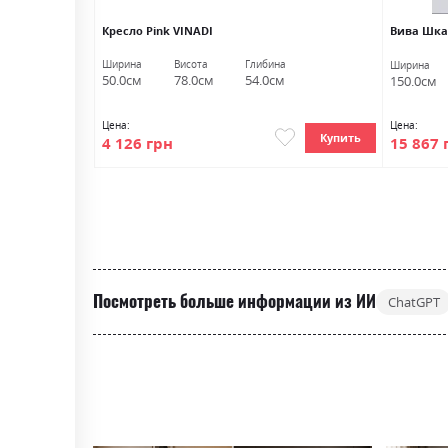
Кресло Pink VINADI
Вива Шка
Ширина
Висота
Глибина
Ширина
50.0см
78.0см
54.0см
150.0см
Цена:
Цена:
Купить
4 126 грн
15 867 
Посмотреть больше информации из ИИ
ChatGPT