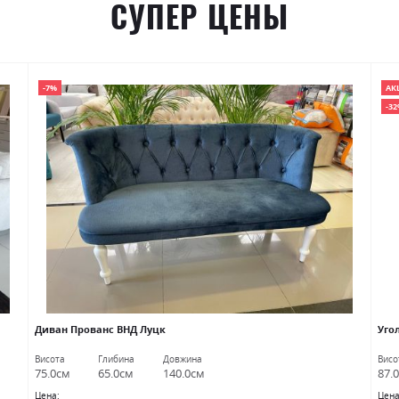
СУПЕР ЦЕНЫ
-7%
АК
-3
Диван Прованс ВНД Луцк
Уго
Висота
Глибина
Довжина
Висо
75.0см
65.0см
140.0см
87.
Цена:
Цена