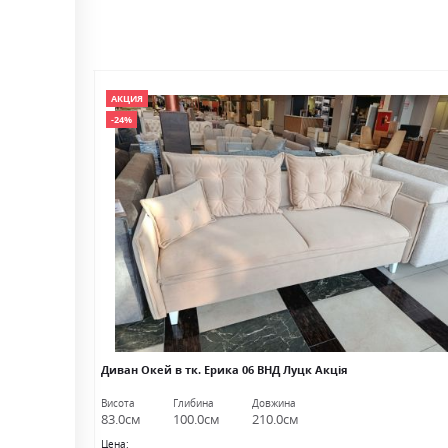
АКЦИЯ
-24%
 Крем 01 ВНД
Диван Окей в тк. Ерика 06 ВНД Луцк Акція
Висота
Глибина
Довжина
83.0см
100.0см
210.0см
Цена: