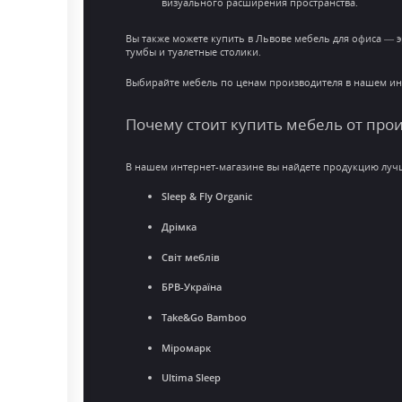
визуального расширения пространства.
Вы также можете купить в Львове мебель для офиса — 
тумбы и туалетные столики.
Выбирайте мебель по ценам производителя в нашем инт
Почему стоит купить мебель от про
В нашем интернет-магазине вы найдете продукцию лучш
Sleep & Fly Organic
Дрімка
Світ меблів
БРВ-Україна
Take&Go Bamboo
Міромарк
Ultima Sleep