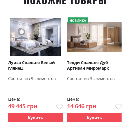
ПОХОЖИЕ ТОВАРЫ
НОВИНКА
Луиза Спальня Белый
Тедди Спальня Дуб
Н
В
глянец
Артизан Миромарк
с
Х
Состоит из 9 элементов
Состоит из 3 элементов
С
Цена:
Цена:
Ц
49 445 грн
14 646 грн
2
Купить
Купить