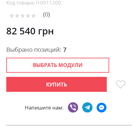
beginning
Код товара: l10011200
of
0
the
Рейтинг:
images
0
100
% of
gallery
82 540 грн
Выбрано позиций:
7
ВЫБРАТЬ МОДУЛИ
КУПИТЬ
Напишите нам: