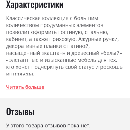
Характеристики
Классическая коллекция с большим
количеством продуманных элементов
позволит оформить гостиную, спальню,
кабинет, а также прихожую. Ажурные ручки,
декоративные планки с патиной,
насыщенный «каштан» и древесный «белый»
- элегантные и изысканные мебель для тех,
кто хочет подчеркнуть свой статус и роскошь
интерьера.
Читать больше
Фабрика:
БРВ Україна
Цвет (Фасад):
білий альпійський
Отзывы
Цвет (Корпус):
білий альпійський
Цвет материала
білий альпійський
У этого товара отзывов пока нет.