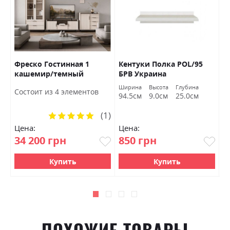
Фреско Гостинная 1
Кентуки Полка POL/95
К
кашемир/темный
БРВ Украина
S
мармур БРВ Украина
а
Ширина
Высота
Глубина
Ш
Состоит из 4 элементов
м
94.5см
9.0см
25.0см
9
(1)
Рейтинг:
100%
Цена:
Цена:
Ц
34 200 грн
850 грн
1
Купить
Купить