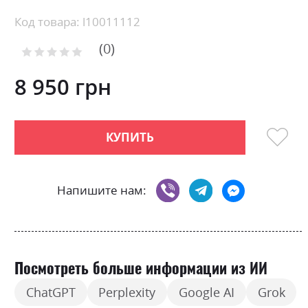
the
beginning
Код товара: l10011112
of
0
the
Рейтинг:
images
0
100
% of
gallery
8 950 грн
КУПИТЬ
Напишите нам:
Посмотреть больше информации из ИИ
ChatGPT
Perplexity
Google AI
Grok