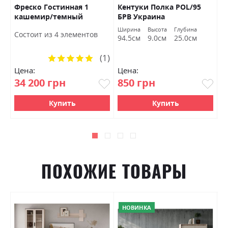
Фреско Гостинная 1
Кентуки Полка POL/95
К
кашемир/темный
БРВ Украина
S
мармур БРВ Украина
а
Ширина
Высота
Глубина
Ш
Состоит из 4 элементов
м
94.5см
9.0см
25.0см
9
(1)
Рейтинг:
100%
Цена:
Цена:
Ц
34 200 грн
850 грн
1
Купить
Купить
ПОХОЖИЕ ТОВАРЫ
НОВИНКА