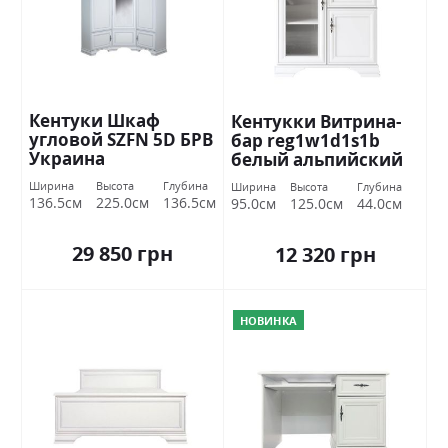
Кентуки Шкаф
Кентукки Витрина-
угловой SZFN 5D БРВ
бар reg1w1d1s1b
​​Украина
белый альпийский
БРВ Украина
Ширина
Высота
Глубина
Ширина
Высота
Глубина
136.5см
225.0см
136.5см
95.0см
125.0см
44.0см
29 850 грн
12 320 грн
НОВИНКА