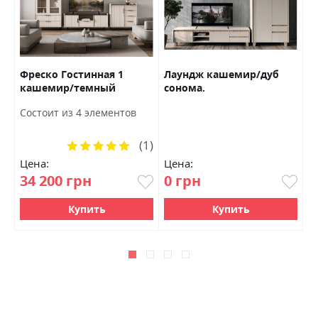
т
Фреско Гостинная 1
Лаундж кашемир/дуб
Д
кашемир/темный
сонома.
Б
мармур БРВ Украина
Ш
Состоит из 4 элементов
1
(1)
Рейтинг:
100%
Цена:
Цена:
Ц
34 200 грн
0 грн
6
Купить
Купить