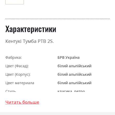
Характеристики
Кентукі Тумба РТВ 2S.
Фабрика:
БРВ Україна
Цвет (Фасад):
білий альпійський
Цвет (Корпус):
білий альпійський
Цвет материала
білий альпійський
Стиль
класика, ретро
Материал
ламінована ДСП з МДФ
Читать больше