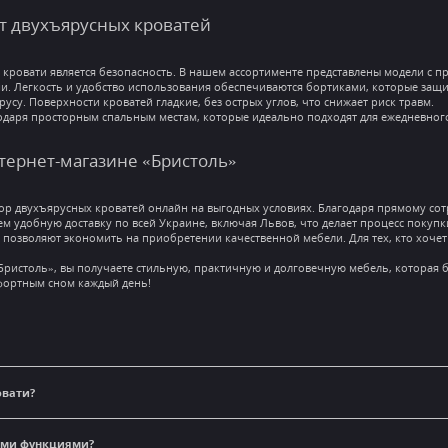
т двухъярусных кроватей
кровати является безопасность. В нашем ассортименте представлены модели с п
и. Легкость и удобство использования обеспечиваются бортиками, которые защищ
усу. Поверхности кроватей гладкие, без острых углов, что снижает риск травм.
даря просторным спальным местам, которые идеально подходят для ежедневног
нтернет-магазине «Бристоль»
р двухъярусных кроватей онлайн на выгодных условиях. Благодаря прямому сот
м удобную доставку по всей Украине, включая Львов, что делает процесс покупк
позволяют экономить на приобретении качественной мебели. Для тех, кто хочет
ристоль», вы получаете стильную, практичную и долговечную мебель, которая б
мфортным сном каждый день!
овати?
ными функциями?