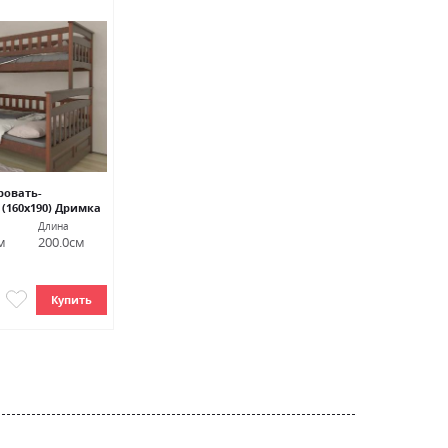
ровать-
(160х190) Дримка
Длина
м
200.0см
Купить