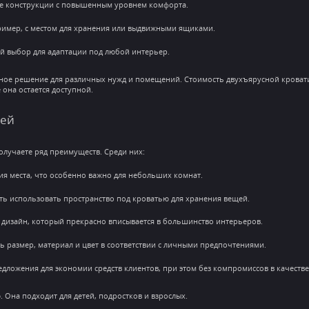
 конструкции с повышенным уровнем комфорта.
ример, с местом для хранения или выдвижными ящиками.
 выбор для адаптации под любой интерьер.
ое решение для различных нужд и помещений. Стоимость двухъярусной кровати 
она остается доступной.
тей
олучаете ряд преимуществ. Среди них:
я места, что особенно важно для небольших комнат.
ть использовать пространство под кроватью для хранения вещей.
дизайн, который прекрасно вписывается в большинство интерьеров.
ь размер, материал и цвет в соответствии с личными предпочтениями.
едложения для экономии средств клиентов, при этом без компромиссов в качестве
 Она подходит для детей, подростков и взрослых.