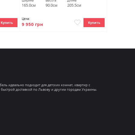
Ширина
Высота
Длина
Ширина
В
165.0см
90.0см
205.5см
167.5см
9
Цена:
Цена:
Купить
Купить
9 950 грн
4 500 грн
ель идеально подходит для детских комнат, квартир с
 быстрой доставкой по Львову и другим городам Украины.