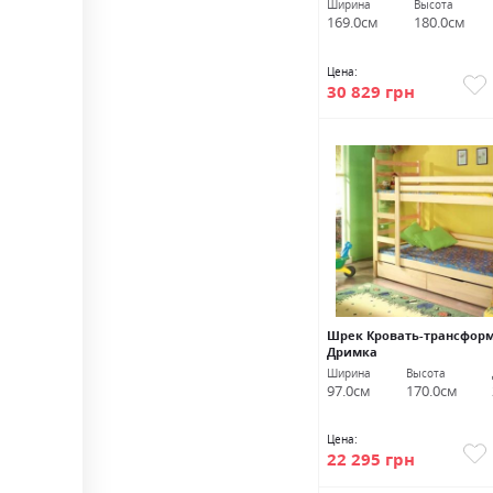
Ширина
Высота
169.0см
180.0см
Цена:
30 829 грн
Шрек Кровать-трансформ
Дримка
Ширина
Высота
97.0см
170.0см
Цена:
22 295 грн