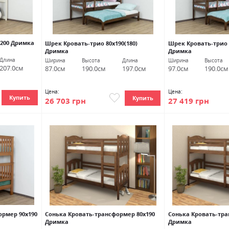
х200 Дримка
Шрек Кровать-трио 80х190(180)
Шрек Кровать-трио 9
Дримка
Дримка
Длина
Ширина
Высота
Длина
Ширина
Высота
207.0см
87.0см
190.0см
197.0см
97.0см
190.0см
Цена:
Цена:
Купить
Купить
26 703 грн
27 419 грн
ормер 90х190
Сонька Кровать-трансформер 80х190
Сонька Кровать-тра
Дримка
Дримка