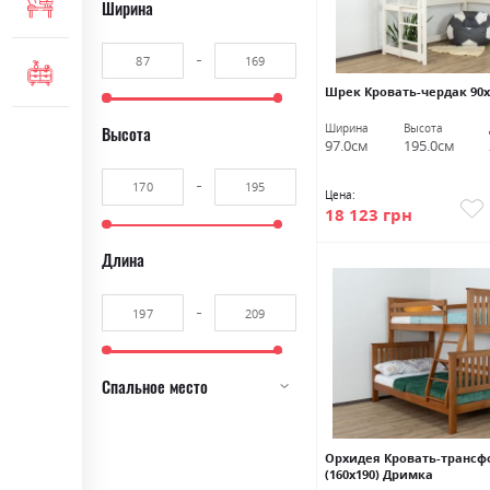
МЕБЕЛЬ ДЛЯ ОФИСА
Ширина
КОМОДЫ И ТУМБЫ
Шрек Кровать-чердак 90
Ширина
Высота
Высота
97.0см
195.0см
Цена:
18 123 грн
Длина
Спальное место
Орхидея Кровать-трансф
(160х190) Дримка