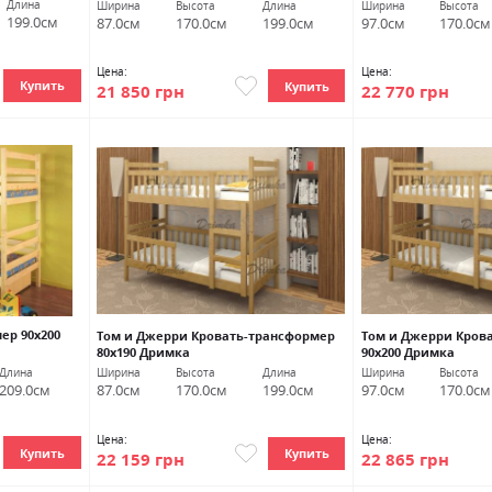
Длина
Ширина
Высота
Длина
Ширина
Высота
199.0см
87.0см
170.0см
199.0см
97.0см
170.0см
Цена:
Цена:
Купить
Купить
21 850 грн
22 770 грн
ер 90х200
Том и Джерри Кровать-трансформер
Том и Джерри Кров
80х190 Дримка
90х200 Дримка
Длина
Ширина
Высота
Длина
Ширина
Высота
209.0см
87.0см
170.0см
199.0см
97.0см
170.0см
Цена:
Цена:
Купить
Купить
22 159 грн
22 865 грн