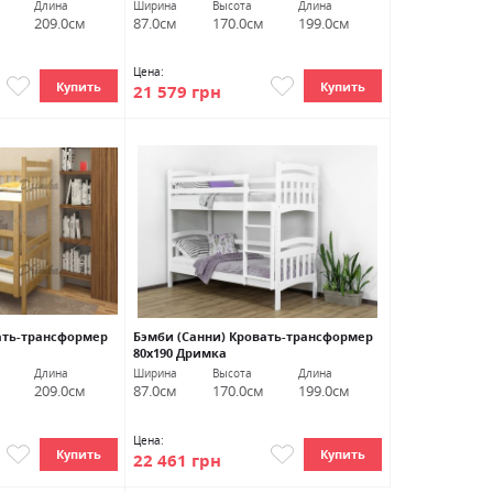
Длина
Ширина
Высота
Длина
209.0см
87.0см
170.0см
199.0см
Цена:
Купить
Купить
21 579 грн
ать-трансформер
Бэмби (Санни) Кровать-трансформер
80х190 Дримка
Длина
Ширина
Высота
Длина
209.0см
87.0см
170.0см
199.0см
Цена:
Купить
Купить
22 461 грн