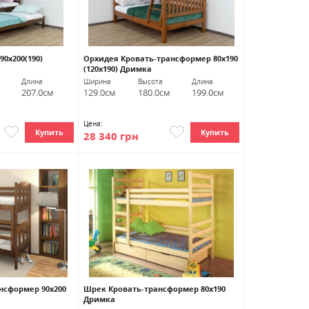
0х200(190)
Орхидея Кровать-трансформер 80х190
(120х190) Дримка
Длина
Ширина
Высота
Длина
207.0см
129.0см
180.0см
199.0см
Цена:
Купить
Купить
28 340 грн
нсформер 90х200
Шрек Кровать-трансформер 80х190
Дримка