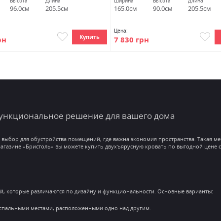
Высота
Длина
Ширина
Высота
Длина
96.0см
205.5см
165.0см
90.0см
205.5см
Цена:
Купить
рн
7 830 грн
функциональное решение для вашего дома
выбор для обустройства помещений, где важна экономия пространства. Такая меб
газине «Бристоль» вы можете купить двухъярусную кровать по выгодной цене с
й, которые различаются по дизайну и функциональности. Основные варианты:
спальными местами, расположенными одно над другим.