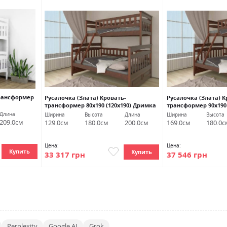
трансформер
Русалочка (Злата) Кровать-
Русалочка (Злата) К
трансформер 80х190 (120х190) Дримка
трансформер 90х190 
Длина
Ширина
Высота
Длина
Ширина
Высота
209.0см
129.0см
180.0см
200.0см
169.0см
180.0с
Цена:
Цена:
Купить
Купить
33 317 грн
37 546 грн
Perplexity
Google AI
Grok