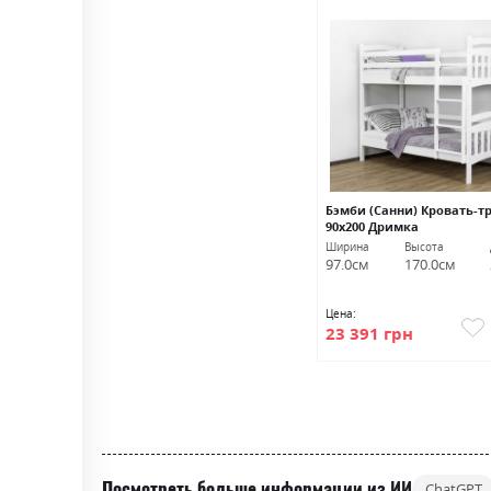
Бэмби (Санни) Кровать-
90х200 Дримка
Ширина
Высота
97.0см
170.0см
Цена:
23 391 грн
Посмотреть больше информации из ИИ
ChatGPT