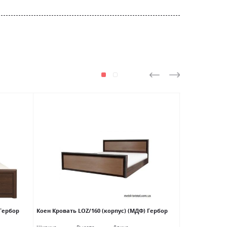
АКЦИЯ
 Гербор
Коен Кровать LOZ/160 (корпус) (МДФ) Гербор
Лорен Кровать