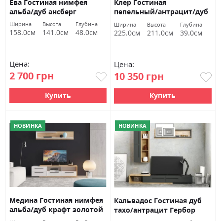
Ева Гостиная нимфея
Клер Гостиная
альба/дуб ансберг
пепельный/антрацит/дуб
темный Гербор
золотой крафт Гербор
Ширина
Высота
Глубина
Ширина
Высота
Глубина
158.0см
141.0см
48.0см
225.0см
211.0см
39.0см
Цена:
Цена:
2 700 грн
10 350 грн
Купить
Купить
НОВИНКА
НОВИНКА
Медина Гостиная нимфея
Кальвадос Гостиная дуб
альба/дуб крафт золотой
тахо/антрацит Гербор
Гербор