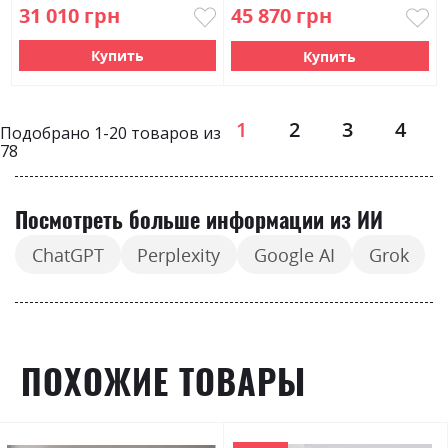
31 010 грн
45 870 грн
Купить
Купить
Страница
1
2
3
4
Подобрано
1
-
20
товаров из
78
Посмотреть больше информации из ИИ
ChatGPT
Perplexity
Google AI
Grok
ПОХОЖИЕ ТОВАРЫ