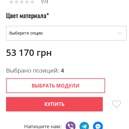
0
the
Рейтинг:
images
0
100
% of
gallery
Цвет материала
53 170 грн
Выбрано позиций:
4
ВЫБРАТЬ МОДУЛИ
КУПИТЬ
Напишите нам: