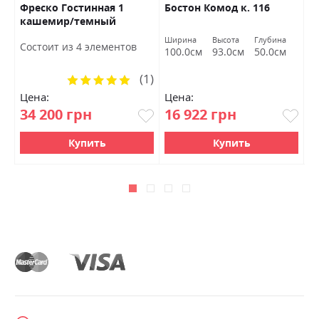
Фреско Гостинная 1
Бостон Комод к. 116
Р
кашемир/темный
М
мармур БРВ Украина
Ширина
Высота
Глубина
Ш
Состоит из 4 элементов
100.0см
93.0см
50.0см
1
(1)
Рейтинг:
100%
Цена:
Цена:
Ц
34 200 грн
16 922 грн
7
Купить
Купить