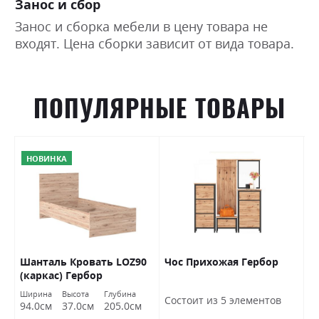
Занос и сбор
Занос и сборка мебели в цену товара не
входят. Цена сборки зависит от вида товара.
ПОПУЛЯРНЫЕ ТОВАРЫ
НОВИНКА
Шанталь Кровать LOZ90
Чос Прихожая Гербор
Ш
(каркас) Гербор
о
Ширина
Высота
Глубина
Ш
Состоит из 5 элементов
94.0см
37.0см
205.0см
7