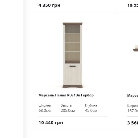
4 350 грн
15 2
Марсель Пенал REG1Dn Гербор
Марсе
Ширина
Высота
Глубина
Ширин
68.0см
205.0см
45.0см
167.0
10 440 грн
3 56