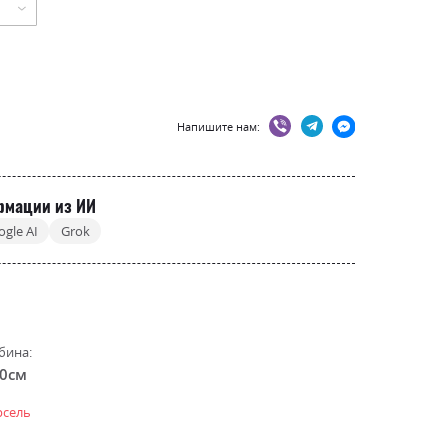
Напишите нам:
рмации из ИИ
ogle AI
Grok
бина:
.0см
сель