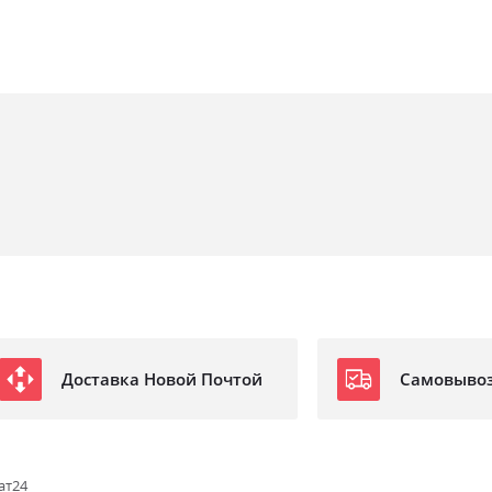
Доставка Новой Почтой
Самовыво
ат24