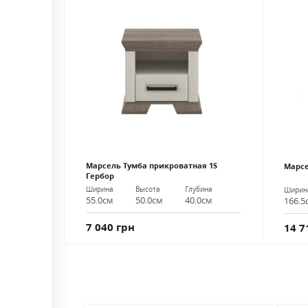
Марсель Тумба прикроватная 1S
Марсе
Гербор
Ширина
Высота
Глубина
Ширин
55.0см
50.0см
40.0см
166.5
7 040 грн
14 7