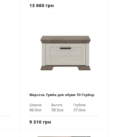
13 660 грн
Марсель Тумба для обуви 1D Гербор
Ширина
Высота
Глубина
96.0см
58.5см
37.0см
9 310 грн