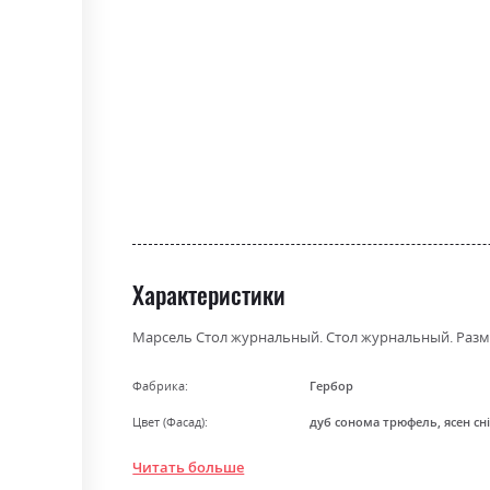
the
beginning
of
the
images
gallery
Характеристики
Марсель Стол журнальный. Стол журнальный. Размер
Фабрика:
Гербор
Цвет (Фасад):
дуб сонома трюфель, ясен сн
Цвет (Корпус):
дуб сонома трюфель, ясен сн
Читать больше