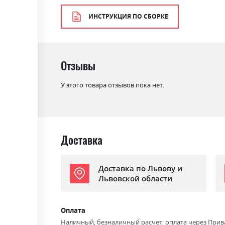
Цвет материала
дуб сонома трюфель
ИНСТРУКЦИЯ ПО СБОРКЕ
Стиль
класика, прованс, ретро
Материал
ламінована ДСП з МДФ
Отзывы
У этого товара отзывов пока нет.
Доставка
Доставка по Львову и
Львовской области
Оплата
Наличный, безналичный расчет, оплата через Прив