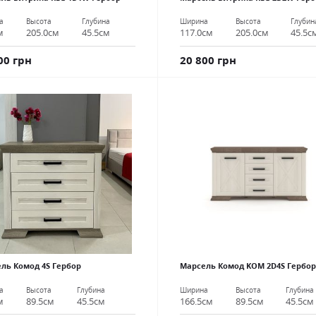
а
Высота
Глубина
Ширина
Высота
Глубин
м
205.0см
45.5см
117.0см
205.0см
45.5с
00 грн
20 800 грн
ль Комод 4S Гербор
Марсель Комод KOM 2D4S Гербор
а
Высота
Глубина
Ширина
Высота
Глубина
м
89.5см
45.5см
166.5см
89.5см
45.5см