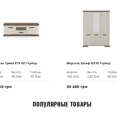
ль Тумба РТV 167 Гербор
Марсель Шкаф SZF3D Гербор
а
Высота
Глубина
Ширина
Высота
Глубин
см
56.5см
45.5см
166.5см
220.5см
60.0с
10 грн
30 480 грн
ПОПУЛЯРНЫЕ ТОВАРЫ