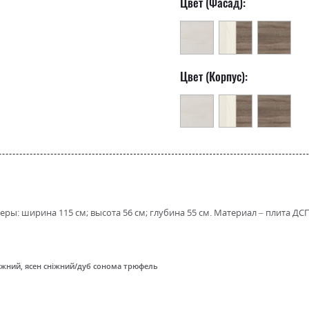
Цвет (Фасад):
Цвет (Корпус):
ы: ширина 115 см; высота 56 см; глубина 55 см. Материал – плита ДСП
іжний, ясен сніжний/дуб сонома трюфель
іжний, ясен сніжний/дуб сонома трюфель