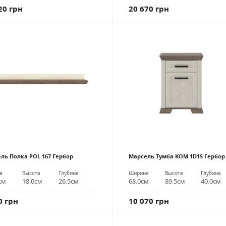
20 грн
20 670 грн
ль Полка POL 167 Гербор
Марсель Тумба KOM 1D1S Гербор
а
Высота
Глубина
Ширина
Высота
Глубина
см
18.0см
26.5см
68.0см
89.5см
40.0см
0 грн
10 070 грн