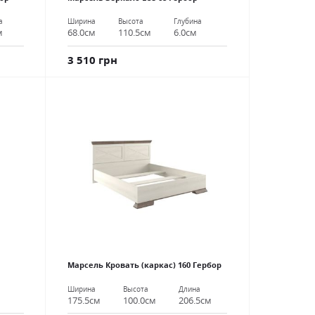
а
Ширина
Высота
Глубина
м
68.0см
110.5см
6.0см
3 510 грн
Марсель Кровать (каркас) 160 Гербор
Ширина
Высота
Длина
175.5см
100.0см
206.5см