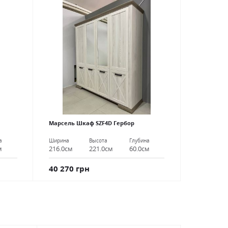
Марсель Шкаф SZF4D Гербор
а
Ширина
Высота
Глубина
м
216.0см
221.0см
60.0см
40 270 грн