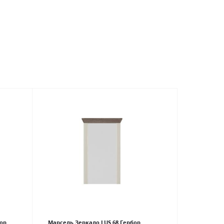
ор
Марсель Зеркало LUS 68 Гербор