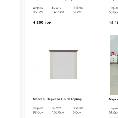
Ширина
Высота
Глубина
Ширин
96.0см
145.5см
6.0см
68.0с
4 860 грн
14 1
Марсель Зеркало LUS 98 Гербор
Марсе
Ширина
Высота
Глубина
Ширин
98.0см
100.0см
6.0см
98.0с