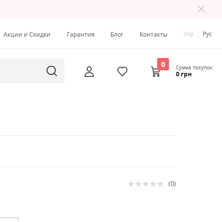
Укр
Рус
Акции и Скидки
Гарантия
Блог
Контакты
0
Сумма покупок:
0 грн
0
Рейтинг:
0
100
% of