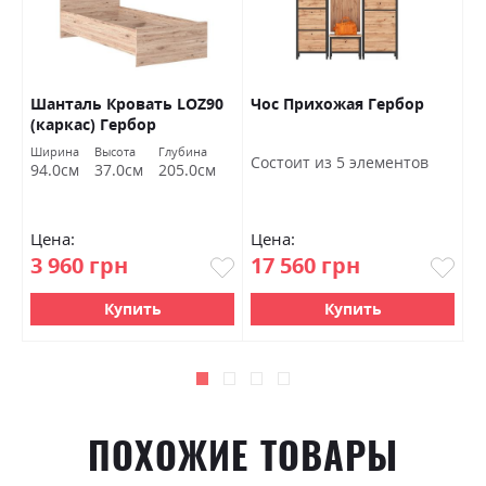
Шанталь Кровать LOZ90
Чос Прихожая Гербор
Ш
(каркас) Гербор
о
Ширина
Высота
Глубина
Ш
Состоит из 5 элементов
94.0см
37.0см
205.0см
7
Цена:
Цена:
Ц
3 960 грн
17 560 грн
4
Купить
Купить
ПОХОЖИЕ ТОВАРЫ