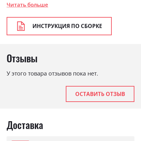
сонома трюфель
Читать больше
Цвет (Корпус):
дуб сонома трюфель, ясен
сніжний, ясен сніжний/дуб
сонома трюфель
ИНСТРУКЦИЯ ПО СБОРКЕ
Цвет материала
дуб сонома трюфель
Стиль
класика, прованс, ретро
Отзывы
Материал
ламінована ДСП з МДФ
У этого товара отзывов пока нет.
ОСТАВИТЬ ОТЗЫВ
Доставка