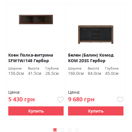
8
Коен Полка-витрина
Белен (Балин) Комод
Д
SFW1W/148 Гербор
KOM 2D3S Гербор
а
Ширина
Высота
Глубина
Ширина
Высота
Глубина
Ш
150.0см
41.5см
26.5см
160.0см
84.0см
45.0см
1
Цена:
Цена:
Ц
5 430 грн
9 680 грн
9
Купить
Купить