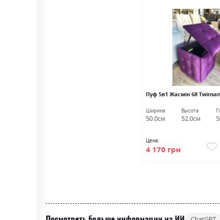
Пуф 5в1 Жасмін 68 Twinsa
Ширина
Высота
Г
50.0см
52.0см
5
Цена:
4 170 грн
Посмотреть больше информации из ИИ
ChatGPT