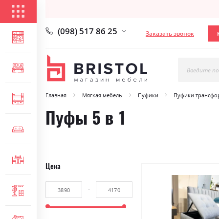
КАТАЛОГ ТОВАРОВ
(098) 517 86 25
Заказать звонок
ГОСТИНАЯ
СПАЛЬНЯ
Введите по
Главная
Мягкая мебель
Пуфики
Пуфики трансф
ДЕТСКАЯ
Пуфы 5 в 1
МЯГКАЯ МЕБЕЛЬ
СТОЛЫ И СТУЛЬЯ
Цена
ПРИХОЖАЯ