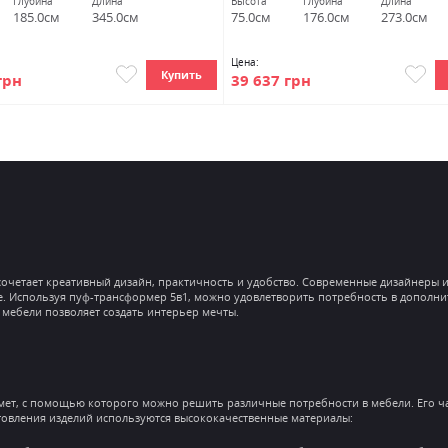
Глубина
Длина
Высота
Глубина
Длина
185.0см
345.0см
75.0см
176.0см
273.0см
Цена:
Купить
грн
39 637 грн
сочетает креативный дизайн, практичность и удобство. Современные дизайнеры 
 Используя пуф-трансформер 5в1, можно удовлетворить потребность в дополнит
 мебели позволяет создать интерьер мечты.
мет, с помощью которого можно решить различные потребности в мебели. Его ча
готовления изделий используются высококачественные материалы: