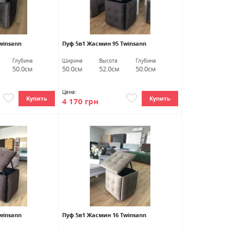
winsann
Пуф 5в1 Жасмин 95 Twinsann
Глубина
Ширина
Высота
Глубина
50.0см
50.0см
52.0см
50.0см
Цена:
Купить
Купить
4 170 грн
winsann
Пуф 5в1 Жасмин 16 Twinsann