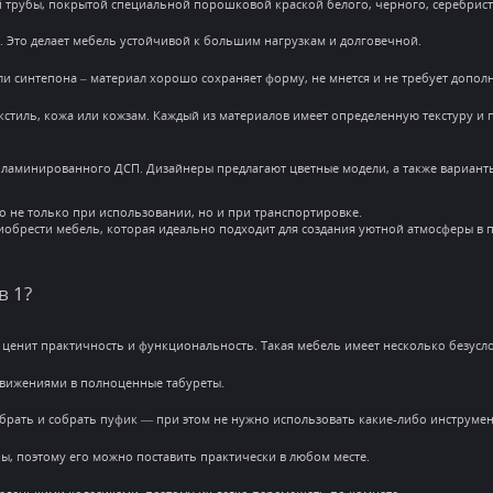
й трубы, покрытой специальной порошковой краской белого, черного, серебристо
П. Это делает мебель устойчивой к большим нагрузкам и долговечной.
ли синтепона – материал хорошо сохраняет форму, не мнется и не требует допол
кстиль, кожа или кожзам. Каждый из материалов имеет определенную текстуру 
 ламинированного ДСП. Дизайнеры предлагают цветные модели, а также варианты
но не только при использовании, но и при транспортировке.
иобрести мебель, которая идеально подходит для создания уютной атмосферы в п
в 1?
то ценит практичность и функциональность. Такая мебель имеет несколько безу
движениями в полноценные табуреты.
обрать и собрать пуфик — при этом не нужно использовать какие-либо инструмен
ы, поэтому его можно поставить практически в любом месте.