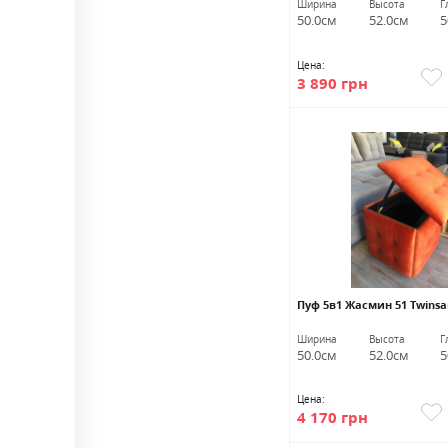
Ширина
Высота
Г
50.0см
52.0см
5
Цена:
3 890 грн
Пуф 5в1 Жасмин 51 Twins
Ширина
Высота
Г
50.0см
52.0см
5
Цена:
4 170 грн