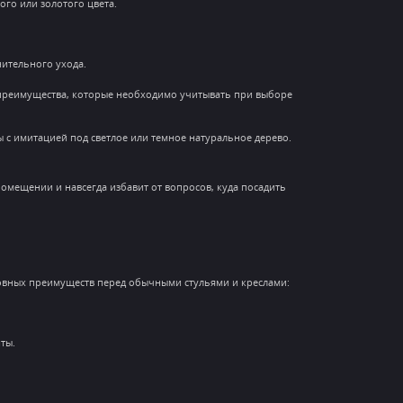
го или золотого цвета.
нительного ухода.
и преимущества, которые необходимо учитывать при выборе
 с имитацией под светлое или темное натуральное дерево.
омещении и навсегда избавит от вопросов, куда посадить
словных преимуществ перед обычными стульями и креслами:
ты.