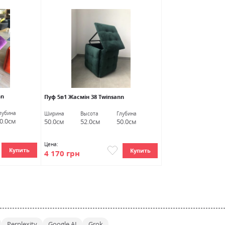
nn
Пуф 5в1 Жасмін 38 Twinsann
лубина
Ширина
Высота
Глубина
0.0см
50.0см
52.0см
50.0см
Цена:
Купить
Купить
4 170 грн
Perplexity
Google AI
Grok