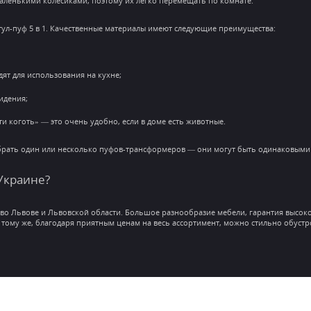
ленькими колесиками, поэтому их легко перемещать по комнате.
тул-пуф 5 в 1. Качественные материалы имеют следующие преимущества:
т для использования на кухне;
идения;
 коготь» — это очень удобно, если в доме есть животные.
брать один или несколько пуфов-трансформеров — они могут быть одинаковыми 
 Украине?
1 во Львове и Львовской области. Большое разнообразие мебели, гарантия высо
 тому же, благодаря приятным ценам на весь ассортимент, можно стильно обуст