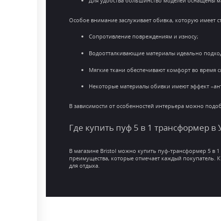
Для удобства большинство моделей оснащены ма
Особое внимание заслуживает обивка, которую имеет с
Сопротивление повреждениям и износу;
Водоотталкивающие материалы идеально подходя
Мягкие ткани обеспечивают комфорт во время с
Некоторые материалы обивки имеют эффект «анти
В зависимости от особенностей интерьера можно подо
Где купить пуф 5 в 1 трансформер в
В магазине Bristol можно купить пуф-трансформер 5 в 
преимущества, которые отмечает каждый покупатель. К
для отдыха.