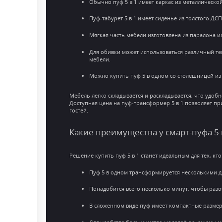
Обычно пуф 5 в 1 имеет каркас из металлическо
Пуф-табурет 5 в 1 имеет сиденье из толстого ДС
Мягкая часть мебели изготовлена из паралона и
Для обивки может использоваться различный те
мебели.
Можно купить пуф 5 в одном со столешницей из
Мебель легко складывается и раскладывается, что удоб
Доступная цена на пуф-трансформер 5 в 1 позволяет пр
гостей.
Какие преимущества у смарт-пуфа 5 
Решение купить пуф 5 в 1 станет идеальным для тех, к
Пуф 5 в одном трансформируется несколькими 
Понадобится всего несколько минут, чтобы раз
В сложенном виде пуф имеет компактные размер