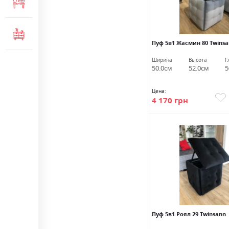
МЕБЕЛЬ ДЛЯ ОФИСА
КОМОДЫ И ТУМБЫ
Пуф 5в1 Жасмин 80 Twins
Ширина
Высота
Г
50.0см
52.0см
5
Цена:
4 170 грн
Пуф 5в1 Роял 29 Twinsann