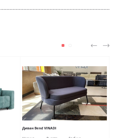
НОВИНКА
Диван Bend VINADI
Диван Deri VI