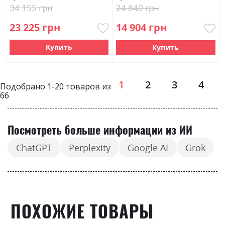
34 155 грн
24 840 грн
23 225 грн
14 904 грн
Купить
Купить
Страница
1
2
3
4
Подобрано
1
-
20
товаров из
66
Посмотреть больше информации из ИИ
ChatGPT
Perplexity
Google AI
Grok
ПОХОЖИЕ ТОВАРЫ