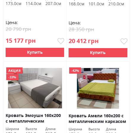
ВНД Луцк Акция
механизмом ВНД Луцк
173.0см
114.0см
207.0см
168.0см
101.0см
210.0см
(Ельба 14)
Цена:
Цена:
20 790 грн
28 350 грн
15 177 грн
20 412 грн
Купить
Купить
АКЦИЯ
-42%
-33%
Кровать Эмоушн 160х200
Кровать Амели 160х200 с
с металлическим
металлическим каркасом
каркасом у Ельба 04 ВНД
в тк. Велютто 33 ВНД Луцк
Ширина
Высота
Длина
Ширина
Высота
Длина
Луцк Акція
Акция