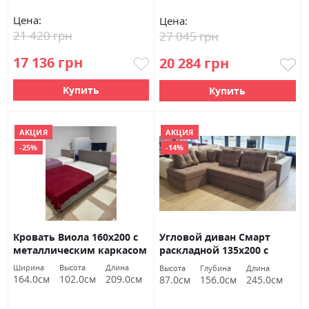
1002)
Цена:
Цена:
21 420 грн
27 045 грн
17 136 грн
20 284 грн
Купить
Купить
АКЦИЯ
АКЦИЯ
-25%
-14%
Кровать Виола 160х200 с
Угловой диван Смарт
металлическим каркасом
раскладной 135х200 с
у тк. Кашарель 48 ВНД
нишей и ортопедическим
Ширина
Высота
Длина
Высота
Глубина
Длина
Луцк Акция
наполнением ВНД Луцк
164.0см
102.0см
209.0см
87.0см
156.0см
245.0см
(Зенит 707)