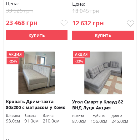
Цена:
Цена:
33 525 грн
18 045 грн
23 468 грн
12 632 грн
Купить
Купить
АКЦИЯ
АКЦИЯ
-25%
-32%
Кровать Дрим-тахта
Угол Смарт у Клауд 82
80х200 с матрасом у Комо
ВНД Луцк Акция
14 ВНД Луцк Акция
Ширина
Высота
Длина
Высота
Глубина
Длина
93.0см
91.0см
210.0см
87.0см
156.0см
245.0см