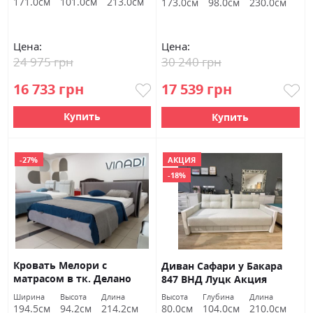
171.0см
101.0см
213.0см
173.0см
98.0см
230.0см
Цена:
Цена:
24 975 грн
30 240 грн
16 733 грн
17 539 грн
Купить
Купить
-27%
АКЦИЯ
-18%
Кровать Мелори с
Диван Сафари у Бакара
матрасом в тк. Делано
847 ВНД Луцк Акция
722 160х200 ВНД Луцк
Ширина
Высота
Длина
Высота
Глубина
Длина
Акция
194.5см
94.2см
214.2см
80.0см
104.0см
210.0см