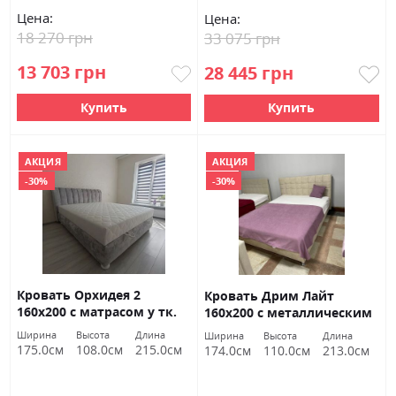
Цена:
Цена:
18 270 грн
33 075 грн
13 703 грн
28 445 грн
Купить
Купить
АКЦИЯ
АКЦИЯ
-30%
-30%
Кровать Орхидея 2
Кровать Дрим Лайт
160х200 с матрасом у тк.
160х200 с металлическим
Айс Крем 01 ВНД Луцк
каркасом у Комо 14 ВНД
Ширина
Высота
Длина
Ширина
Высота
Длина
Акция
Луцк Акция
175.0см
108.0см
215.0см
174.0см
110.0см
213.0см