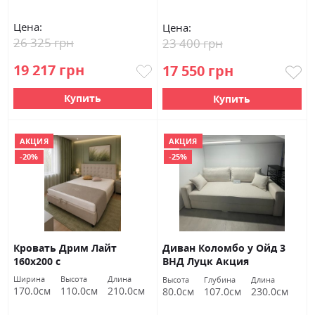
Цена:
Цена:
26 325 грн
23 400 грн
19 217 грн
17 550 грн
Купить
Купить
АКЦИЯ
АКЦИЯ
-20%
-25%
Кровать Дрим Лайт
Диван Коломбо у Ойд 3
160х200 с
ВНД Луцк Акция
ортопедическим
Ширина
Высота
Длина
Высота
Глубина
Длина
матрасом и газовым
170.0см
110.0см
210.0см
80.0см
107.0см
230.0см
подъёмным механизмом
ВНД Луцк (Сиена 1014 и