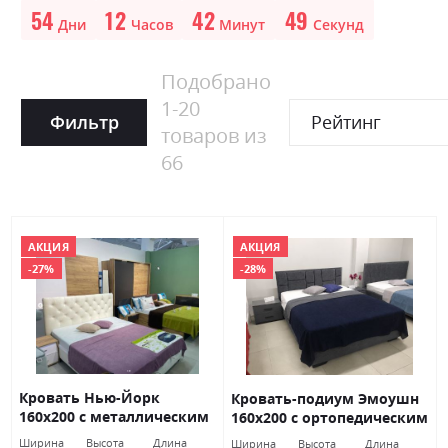
54
12
42
49
Дни
Часов
Минут
Секунд
Подобрано
1
-
20
Фильтр
Рейтинг
товаров из
66
АКЦИЯ
АКЦИЯ
-27%
-28%
Кровать Нью-Йорк
Кровать-подиум Эмоушн
160х200 с металлическим
160х200 с ортопедическим
каркасом у тк. Лакшері 06
матрасом и подъёмным
Ширина
Высота
Длина
Ширина
Высота
Длина