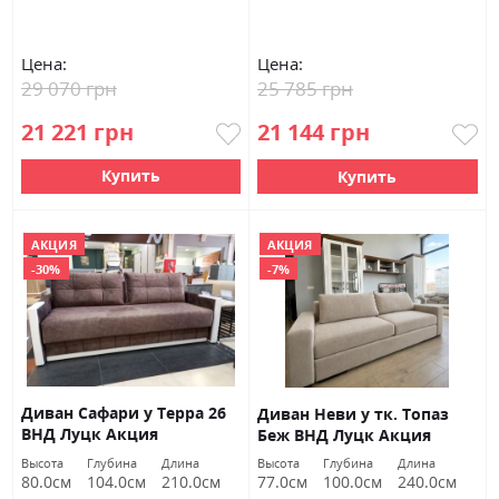
Цена:
Цена:
29 070 грн
25 785 грн
21 221 грн
21 144 грн
Купить
Купить
АКЦИЯ
АКЦИЯ
-30%
-7%
Диван Сафари у Терра 26
Диван Неви у тк. Топаз
ВНД Луцк Акция
Беж ВНД Луцк Акция
Высота
Глубина
Длина
Высота
Глубина
Длина
80.0см
104.0см
210.0см
77.0см
100.0см
240.0см