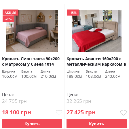
АКЦИЯ
-15%
-28%
Кровать Лион-тахта 90х200
Кровать Аванти 160х200 с
с матрасом у Сиена 1014
металлическим каркасом в
ВНД Луцк Акція
Гранд Латте ВНД Луцк
Ширина
Высота
Длина
Ширина
Высота
Длина
Акція
105.0см
100.0см
210.0см
188.0см
108.0см
240.0см
Цена:
Цена:
24 795 грн
32 265 грн
18 100 грн
27 425 грн
Купить
Купить