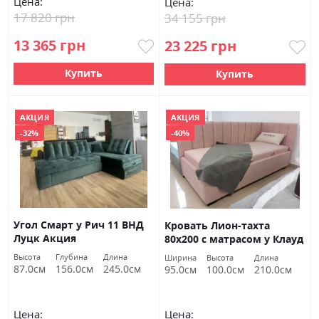
Цена:
Цена:
17 820 грн
34 155 грн
13 365 грн
23 225 грн
Купить
Купить
АКЦИЯ
АКЦИЯ
-32%
-40%
Угол Смарт у Рич 11 ВНД
Кровать Лион-тахта
Луцк Акция
80х200 с матрасом у Клауд
60 ВНД Луцк Акция
Высота
Глубина
Длина
Ширина
Высота
Длина
87.0см
156.0см
245.0см
95.0см
100.0см
210.0см
Цена:
Цена: