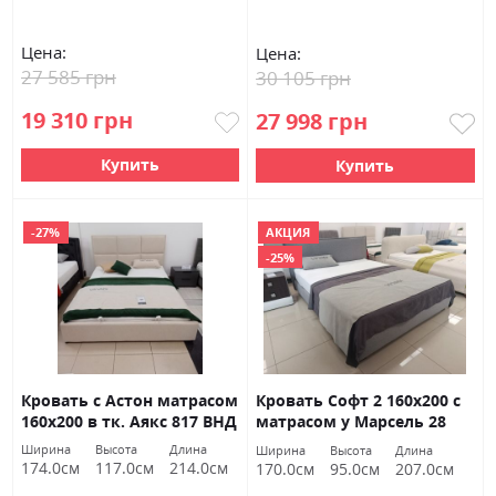
Цена:
Цена:
27 585 грн
30 105 грн
19 310 грн
27 998 грн
Купить
Купить
-27%
АКЦИЯ
-25%
Кровать с Астон матрасом
Кровать Софт 2 160х200 с
160х200 в тк. Аякс 817 ВНД
матрасом у Марсель 28
Луцк Акция
ВНД Луцк Акция
Ширина
Высота
Длина
Ширина
Высота
Длина
174.0см
117.0см
214.0см
170.0см
95.0см
207.0см