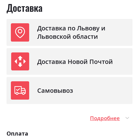
Доставка
Фабрика:
ВМВ Холдинг
Цвет (Фасад):
дуб ясний сонома/білий
Цвет (Корпус):
дуб ясний сонома/білий
Доставка по Львову и
Цвет материала
дуб ясний сонома/білий
Львовской области
Стиль
мінімалізм, модерн
Материал
ламінована ДСП
Доставка Новой Почтой
Самовывоз
Подробнее
Оплата