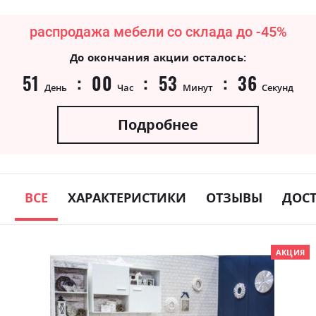
распродажа мебели со склада до -45%
До окончания акции осталось:
51
00
53
36
День
Час
Минут
Секунд
Подробнее
ВСЕ
ХАРАКТЕРИСТИКИ
ОТЗЫВЫ
ДОС
Skip
АКЦИЯ
to
the
end
of