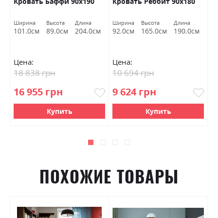
ас
Кровать Баффи 90х190
Кровать Реббит 90х180
К
Ширина
Высота
Длина
Ширина
Высота
Длина
Ш
м
101.0см
89.0см
204.0см
92.0см
165.0см
190.0см
9
Цена:
Цена:
Ц
18 838 грн
10 694 грн
1
16 955 грн
9 624 грн
9
Купить
Купить
ПОХОЖИЕ ТОВАРЫ