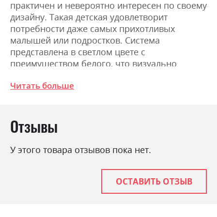
практичен и невероятно интересен по своему
дизайну. Такая детская удовлетворит
потребности даже самых прихотливых
малышей или подростков. Система
представлена ​​в светлом цвете с
преимуществом белого, что визуально
увеличит комнату, каждый из модулей не
Читать больше
является габаритным и обременительным.
Кровать имеет в себе 2 ящика, письменный
стол – дополнительные полки, а комоды –
Отзывы
закрытые и открытые ниши. Поэтому выбрав
даже несколько элементов из детской
обязательно найдется место, чтобы
У этого товара отзывов пока нет.
разместить все необходимые вещи.
Материал: ДСП ламинированная 16 мм.
Производитель Kronospan. Фурнитура:
ОСТАВИТЬ ОТЗЫВ
Hettich. Направляющая: полное выдвижение.