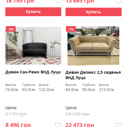
18 749 грн
13 685 грн
Купить
Купить
-8%
-7%
Диван Сан-Ремо ВНД Луцк
Диван Делюкс 2,5 сиденья
ВНД Луцк
Высота
Глубина
Длина
Высота
Глубина
Длина
74.0см
65.0см
122.0см
84.0см
90.0см
215.0см
Цена:
Цена:
9 135 грн
24 165 грн
8 496 грн
22 473 грн