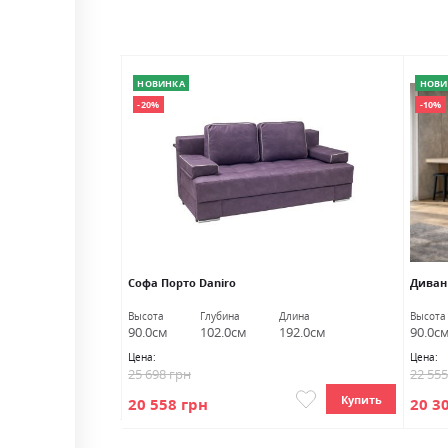
НОВИНКА
НОВИ
-20%
-10%
Софа Порто Daniro
Диван
Глубина
Высота
Глубина
Длина
Высота
100.0см
90.0см
102.0см
192.0см
90.0с
Цена:
Цена:
25 698 грн
22 55
Купить
Купить
20 558 грн
20 3