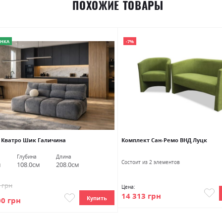
ПОХОЖИЕ ТОВАРЫ
НКА
-7%
 Кватро Шик Галичина
Комплект Сан-Ремо ВНД Луцк
Глубина
Длина
Состоит из 2 элементов
м
108.0см
208.0см
5 грн
Цена:
14 313 грн
Купить
00 грн