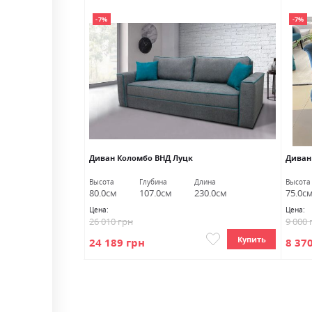
-7%
-7%
я ВНД Луцк
Диван Коломбо ВНД Луцк
Диван
лина
Высота
Глубина
Длина
Высота
15.0см
80.0см
107.0см
230.0см
75.0с
Цена:
Цена:
26 010 грн
9 000 
Купить
Купить
24 189 грн
8 37