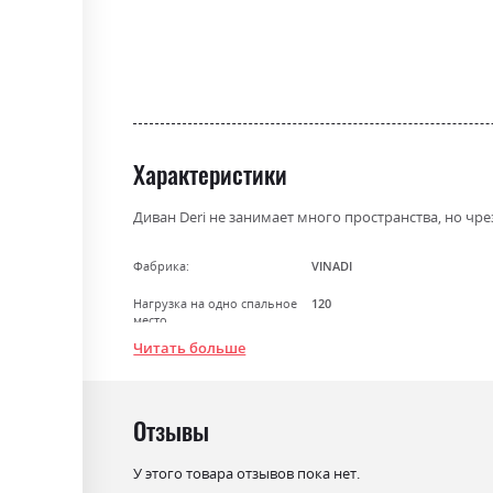
the
beginning
of
the
images
gallery
Характеристики
Диван Deri не занимает много пространства, но чр
Фабрика:
VINADI
Нагрузка на одно спальное
120
место
Читать больше
Стиль
модерн
Особенность
Пружина Бонель + Пінополіу
Отзывы
Механизм
Єврокнижка
Раскладной
так
У этого товара отзывов пока нет.