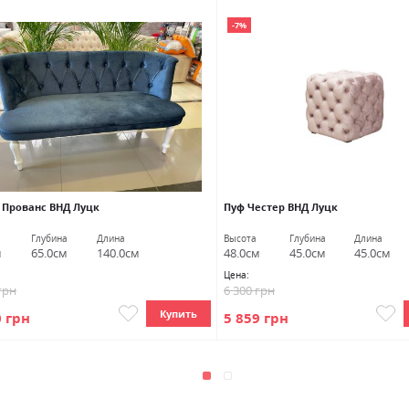
-7%
 Прованс ВНД Луцк
Пуф Честер ВНД Луцк
Глубина
Длина
Высота
Глубина
Длина
м
65.0см
140.0см
48.0см
45.0см
45.0см
Цена:
грн
6 300 грн
Купить
0 грн
5 859 грн