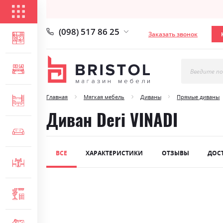
КАТАЛОГ ТОВАРОВ
(098) 517 86 25
Заказать звонок
ГОСТИНАЯ
СПАЛЬНЯ
Введите по
Главная
Мягкая мебель
Диваны
Прямые диваны
ДЕТСКАЯ
Диван Deri VINADI
МЯГКАЯ МЕБЕЛЬ
ВСЕ
ХАРАКТЕРИСТИКИ
ОТЗЫВЫ
ДОС
СТОЛЫ И СТУЛЬЯ
Skip
ПРИХОЖАЯ
to
the
end