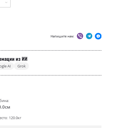
Напишите нам:
рмации из ИИ
ogle AI
Grok
бина:
0.0см
сто: 120.0кг