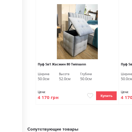
ик 2201 Twinsann
Пуф 5в1 Жасмин 80 Twinsann
Пуф 5в
лубина
Ширина
Высота
Глубина
Ширин
6.0см
50.0см
52.0см
50.0см
50.0с
Цена:
Цена:
Купить
Купить
4 170 грн
4 17
Сопутствующие товары