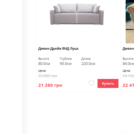
Диван Драйв ВНД Луцк
Диван
лина
Высота
Глубина
Длина
Высота
22.0см
80.0см
95.0см
220.0см
84.0с
Цена:
Цена:
22 860 грн
24 16
Купить
Купить
21 260 грн
22 4