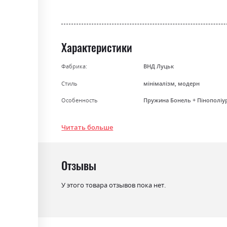
the
beginning
of
the
Характеристики
images
gallery
Фабрика:
ВНД Луцьк
Стиль
мінімалізм, модерн
Особенность
Пружина Бонель + Пінополіу
Раскладной
ні
Читать больше
Ниша для белья
ні
Отзывы
У этого товара отзывов пока нет.