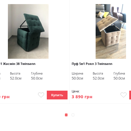
1 Жасмін 38 Twinsann
Пуф 5в1 Роял 3 Twinsann
а
Высота
Глубина
Ширина
Высота
Глубина
м
52.0см
50.0см
50.0см
52.0см
50.0см
Цена:
Купить
0 грн
3 890 грн