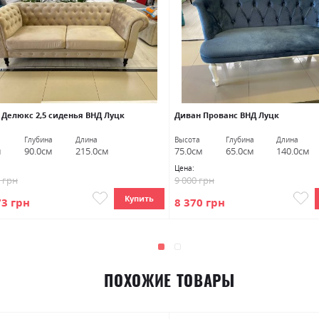
 Делюкс 2,5 сиденья ВНД Луцк
Диван Прованс ВНД Луцк
Глубина
Длина
Высота
Глубина
Длина
м
90.0см
215.0см
75.0см
65.0см
140.0см
Цена:
5 грн
9 000 грн
Купить
73 грн
8 370 грн
ПОХОЖИЕ ТОВАРЫ