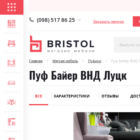
КАТАЛОГ ТОВАРОВ
(098) 517 86 25
Заказать звонок
ГОСТИНАЯ
СПАЛЬНЯ
Введите по
Главная
Мягкая мебель
Пуфики
Пуф Байер ВНД 
ДЕТСКАЯ
Пуф Байер ВНД Луцк
МЯГКАЯ МЕБЕЛЬ
ВСЕ
ХАРАКТЕРИСТИКИ
ОТЗЫВЫ
ДОС
СТОЛЫ И СТУЛЬЯ
Skip
ПРИХОЖАЯ
to
the
end