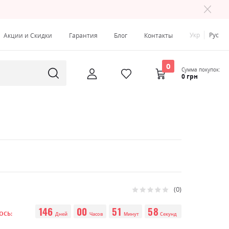
Укр
Рус
Акции и Скидки
Гарантия
Блог
Контакты
0
Сумма покупок:
0 грн
0
Рейтинг:
0
100
% of
146
00
51
57
ОСЬ:
Дней
Часов
Минут
Секунд