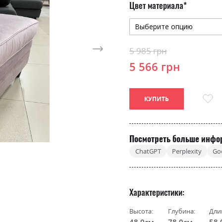
Цвет материала
5 985 грн
5 566 грн
КУПИТЬ
Посмотреть больше инфо
ChatGPT
Perplexity
Go
Характеристики
Высота:
Глубина:
Дли
48.0см
78.0см
58.