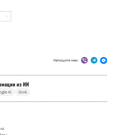
Напишите нам:
рмации из ИИ
ogle AI
Grok
на:
0см