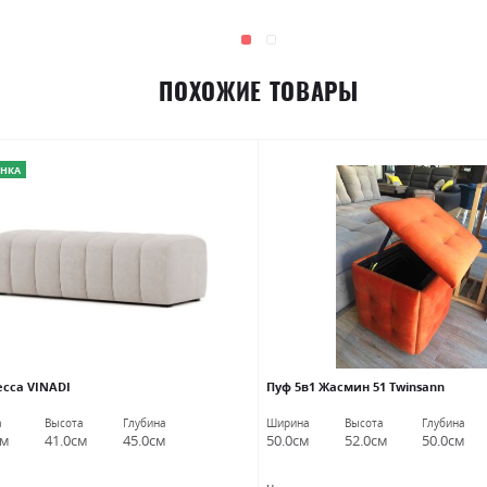
ПОХОЖИЕ ТОВАРЫ
НКА
есса VINADI
Пуф 5в1 Жасмин 51 Twinsann
а
Высота
Глубина
Ширина
Высота
Глубина
см
41.0см
45.0см
50.0см
52.0см
50.0см