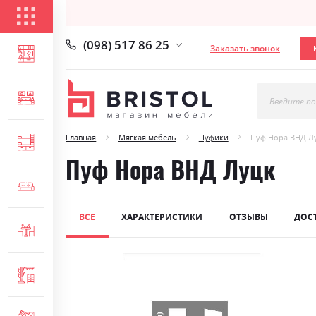
КАТАЛОГ ТОВАРОВ
(098) 517 86 25
Заказать звонок
ГОСТИНАЯ
СПАЛЬНЯ
Введите по
Главная
Мягкая мебель
Пуфики
Пуф Нора ВНД Л
ДЕТСКАЯ
Пуф Нора ВНД Луцк
МЯГКАЯ МЕБЕЛЬ
ВСЕ
ХАРАКТЕРИСТИКИ
ОТЗЫВЫ
ДОС
СТОЛЫ И СТУЛЬЯ
Skip
ПРИХОЖАЯ
to
the
end