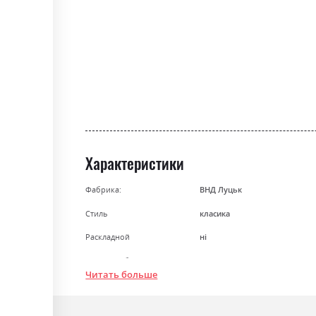
gallery
Характеристики
Фабрика:
ВНД Луцьк
Стиль
класика
Раскладной
ні
Ниша для белья
ні
Читать больше