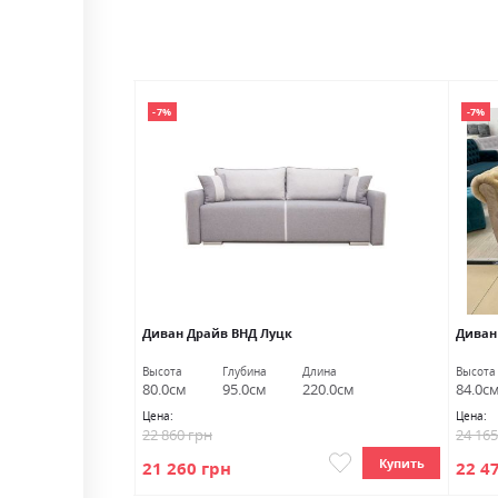
-7%
-7%
Диван Драйв ВНД Луцк
Диван
лина
Высота
Глубина
Длина
Высота
22.0см
80.0см
95.0см
220.0см
84.0с
Цена:
Цена:
22 860 грн
24 16
Купить
Купить
21 260 грн
22 4