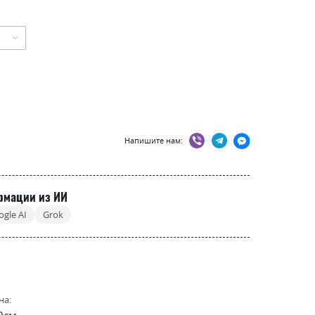
Напишите нам:
рмации из ИИ
ogle AI
Grok
на:
0см