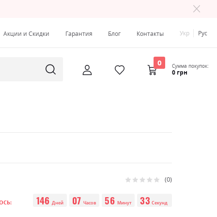
Укр
Рус
Акции и Скидки
Гарантия
Блог
Контакты
0
Сумма покупок:
0 грн
0
Рейтинг:
0
100
% of
146
07
56
33
ОСЬ:
Дней
Часов
Минут
Секунд