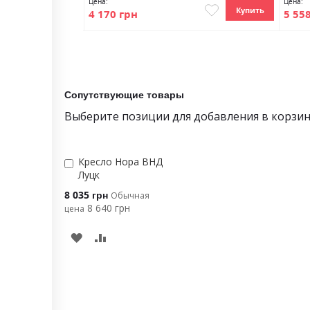
Цена:
Цена:
Купить
Купить
4 170 грн
5 55
Сопутствующие товары
Выберите позиции для добавления в корзи
Кресло Нора ВНД
Добавить
Луцк
в
корзину
Цена
8 035 грн
Обычная
особого
8 640 грн
цена
предложения
ДОБАВИТЬ
В
СРАВНЕНИЕ