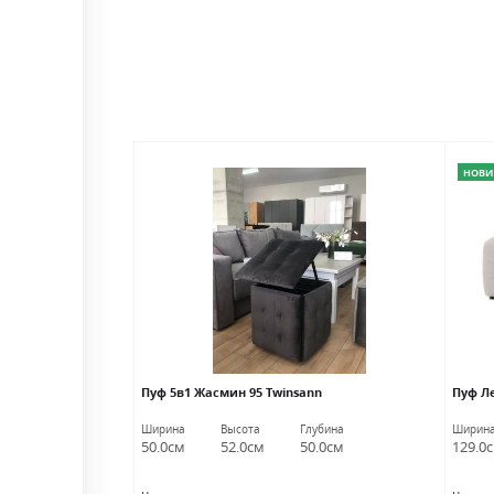
НОВИ
nn
Пуф 5в1 Жасмин 95 Twinsann
Пуф Л
лубина
Ширина
Высота
Глубина
Ширин
0.0см
50.0см
52.0см
50.0см
129.0