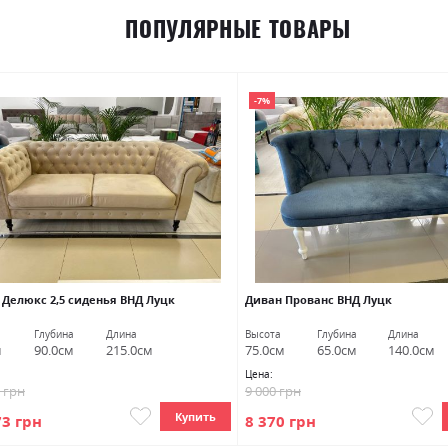
ПОПУЛЯРНЫЕ ТОВАРЫ
-7%
 Делюкс 2,5 сиденья ВНД Луцк
Диван Прованс ВНД Луцк
Глубина
Длина
Высота
Глубина
Длина
м
90.0см
215.0см
75.0см
65.0см
140.0см
Цена:
5 грн
9 000 грн
Купить
73 грн
8 370 грн