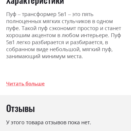
Пуф – трансформер 5в1 – это пять
полноценных мягких стульчиков в одном
пуфе. Такой пуф сэкономит простор и станет
хорошим акцентом в любом интерьере. Пуф
5в1 легко разбирается и разбирается, в
собранном виде небольшой, мягкий пуф,
занимающий минимум места.
Фабрика:
Twinsann
Читать больше
Стиль
модерн
Раскладной
так
Ниша для белья
ні
Отзывы
У этого товара отзывов пока нет.