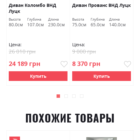
Диван Коломбо ВНД
Диван Прованс ВНД Луцк
П
Луцк
Высота
Глубина
Длина
Высота
Глубина
Длина
Вы
80.0см
107.0см
230.0см
75.0см
65.0см
140.0см
4
Цена:
Цена:
Ц
26 010 грн
9 000 грн
6
24 189 грн
8 370 грн
5
Купить
Купить
ПОХОЖИЕ ТОВАРЫ
-7%