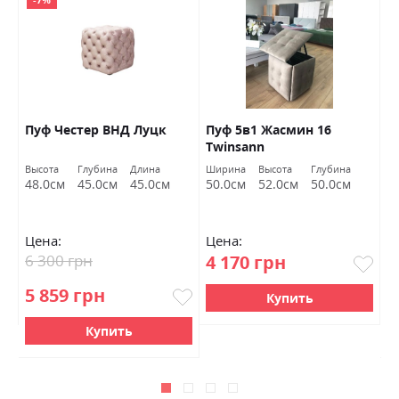
Пуф Честер ВНД Луцк
Пуф 5в1 Жасмин 16
П
Twinsann
Высота
Глубина
Длина
Ширина
Высота
Глубина
Вы
48.0см
45.0см
45.0см
50.0см
52.0см
50.0см
4
Цена:
Цена:
Ц
6 300 грн
4 170 грн
2
5 859 грн
2
Купить
Купить