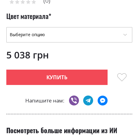
0
the
Рейтинг:
0
100
beginning
% of
of
Цвет материала
the
images
gallery
5 038 грн
КУПИТЬ
Напишите нам:
Посмотреть больше информации из ИИ