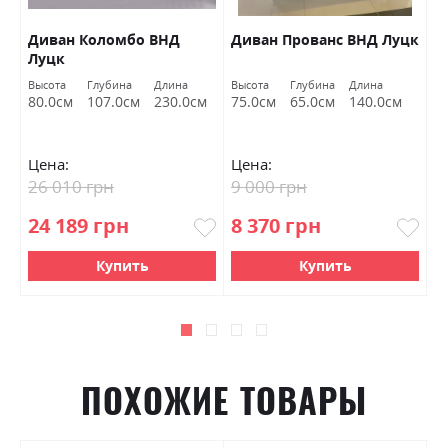
Диван Коломбо ВНД
Диван Прованс ВНД Луцк
П
Луцк
Высота
Глубина
Длина
Высота
Глубина
Длина
Вы
80.0см
107.0см
230.0см
75.0см
65.0см
140.0см
4
Цена:
Цена:
Ц
26 010 грн
9 000 грн
6
24 189 грн
8 370 грн
5
Купить
Купить
ПОХОЖИЕ ТОВАРЫ