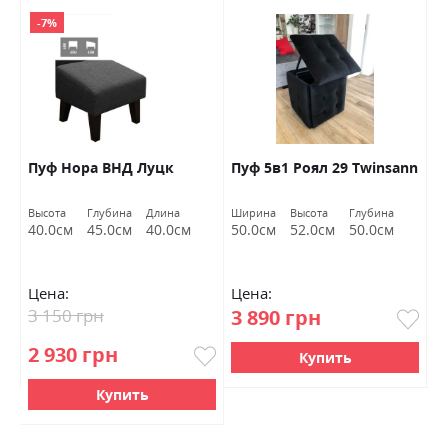
-7%
Пуф Нора ВНД Луцк
Пуф 5в1 Роял 29 Twinsann
Л
к
М
Высота
Глубина
Длина
Ширина
Высота
Глубина
Ш
40.0см
45.0см
40.0см
50.0см
52.0см
50.0см
1
Цена:
Цена:
Ц
3 150 грн
3 890 грн
4
2 930 грн
Купить
Купить