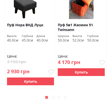
Пуф Нора ВНД Луцк
Пуф 5в1 Жасмин 51
П
Twinsann
T
Высота
Глубина
Длина
Ширина
Высота
Глубина
Ш
40.0см
45.0см
40.0см
50.0см
52.0см
50.0см
5
Цена:
Цена:
Ц
3 150 грн
4 170 грн
4
2 930 грн
Купить
Купить