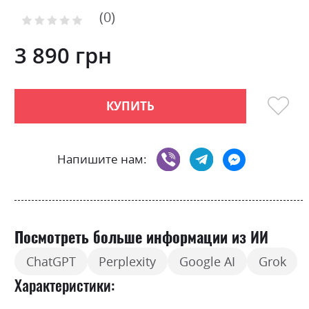
to
0
the
Рейтинг:
0
100
beginning
% of
of
3 890 грн
the
images
gallery
КУПИТЬ
Напишите нам:
Посмотреть больше информации из ИИ
ChatGPT
Perplexity
Google AI
Grok
Характеристики