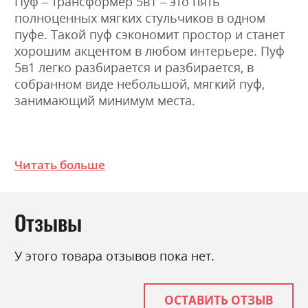
Пуф – трансформер 5в1 – это пять
полноценных мягких стульчиков в одном
пуфе. Такой пуф сэкономит простор и станет
хорошим акцентом в любом интерьере. Пуф
5в1 легко разбирается и разбирается, в
собранном виде небольшой, мягкий пуф,
занимающий минимум места.
Фабрика:
Twinsann
Читать больше
Стиль
модерн
Раскладной
так
Ниша для белья
ні
Отзывы
У этого товара отзывов пока нет.
ОСТАВИТЬ ОТЗЫВ