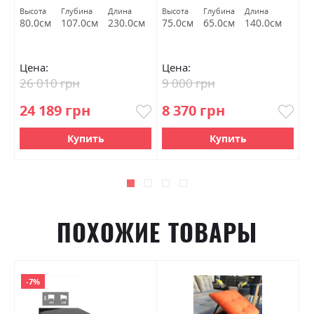
Высота
Глубина
Длина
Высота
Глубина
Длина
Вы
80.0см
107.0см
230.0см
75.0см
65.0см
140.0см
4
Цена:
Цена:
Ц
26 010 грн
9 000 грн
6
24 189 грн
8 370 грн
5
Купить
Купить
ПОХОЖИЕ ТОВАРЫ
-7%