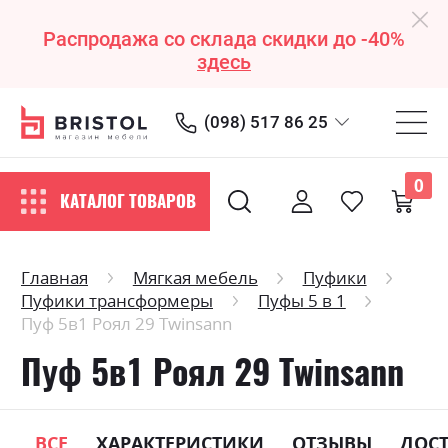
Распродажа со склада скидки до -40%
здесь
(098) 517 86 25
0
КАТАЛОГ ТОВАРОВ
Главная
Мягкая мебель
Пуфики
Пуфики трансформеры
Пуфы 5 в 1
Пуф 5в1 Роял 29 Twinsann
Пуф 5в1 Роял 29 Twinsann
ВСЕ
ХАРАКТЕРИСТИКИ
ОТЗЫВЫ
ДОС