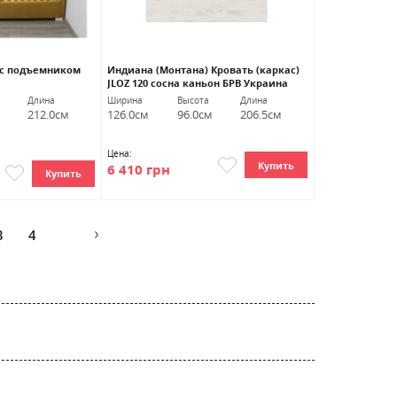
 с подъемником
Индиана (Монтана) Кровать (каркас)
JLOZ 120 сосна каньон БРВ Украина
Длина
Ширина
Высота
Длина
212.0см
126.0см
96.0см
206.5см
Цена:
Купить
6 410 грн
Купить
Страница
3
4