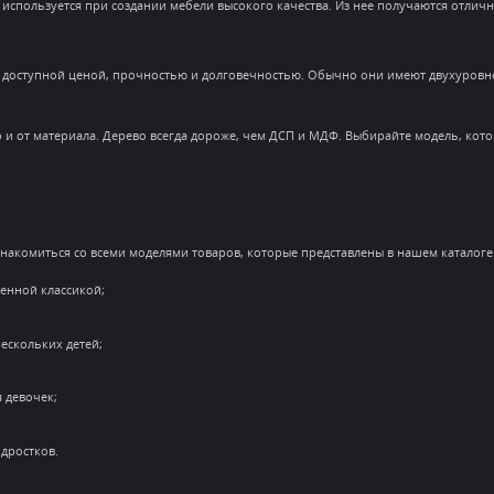
но используется при создании мебели высокого качества. Из нее получаются отл
 доступной ценой, прочностью и долговечностью. Обычно они имеют двухуровне
но и от материала. Дерево всегда дороже, чем ДСП и МДФ. Выбирайте модель, ко
знакомиться со всеми моделями товаров, которые представлены в нашем каталоге
енной классикой;
ескольких детей;
 девочек;
дростков.