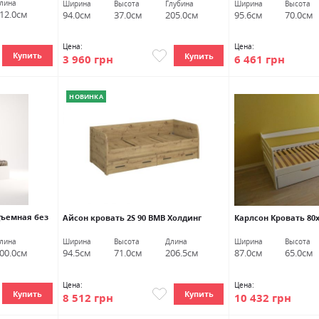
лина
Ширина
Высота
Глубина
Ширина
Высота
12.0см
94.0см
37.0см
205.0см
95.6см
70.0см
Цена:
Цена:
Купить
Купить
3 960 грн
6 461 грн
НОВИНКА
дъемная без
Айсон кровать 2S 90 ВМВ Холдинг
Карлсон Кровать 80
лина
Ширина
Высота
Длина
Ширина
Высота
00.0см
94.5см
71.0см
206.5см
87.0см
65.0см
Цена:
Цена:
Купить
Купить
8 512 грн
10 432 грн