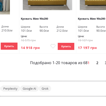
Кровать Мия 90х200
Кровать Мия 90х200
Длина
Ширина
Высота
Длина
Ширина
Высота
210.0см
101.0см
90.0см
212.0см
101.0см
90.0см
Цена:
Цена:
16 575 грн
19 107 грн
Купить
Купить
14 918 грн
17 197 грн
Подобрано
1
-
20
товаров из
68
1
2
Perplexity
Google AI
Grok