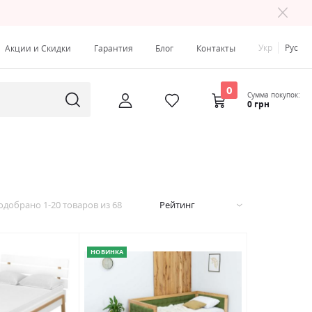
Укр
Рус
Акции и Скидки
Гарантия
Блог
Контакты
0
Сумма покупок:
0 грн
одобрано
1
-
20
товаров из
68
Рейтинг
НОВИНКА