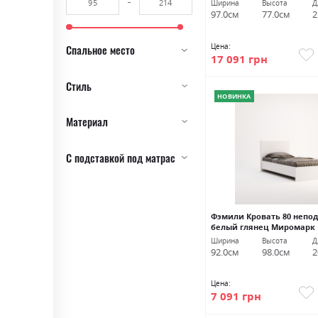
Ширина
Высота
Д
97.0см
77.0см
2
Цена:
Спальное место
17 091 грн
Стиль
НОВИНКА
Материал
С подставкой под матрас
Фэмили Кровать 80 непо
белый глянец Миромарк
Ширина
Высота
Д
92.0см
98.0см
2
Цена:
7 091 грн