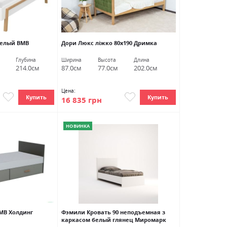
белый ВМВ
Дори Люкс ліжко 80х190 Дримка
Глубина
Ширина
Высота
Длина
214.0см
87.0см
77.0см
202.0см
Цена:
Купить
Купить
16 835 грн
НОВИНКА
МВ Холдинг
Фэмили Кровать 90 неподъемная з
каркасом белый глянец Миромарк