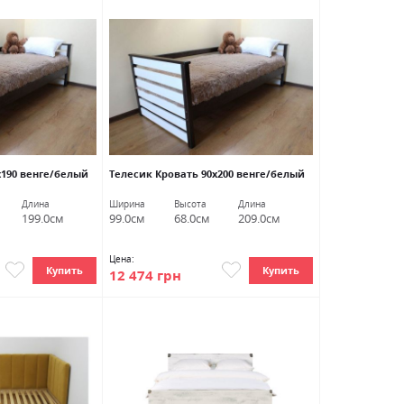
х190 венге/белый
Телесик Кровать 90х200 венге/белый
Длина
Ширина
Высота
Длина
199.0см
99.0см
68.0см
209.0см
Цена:
Купить
Купить
12 474 грн