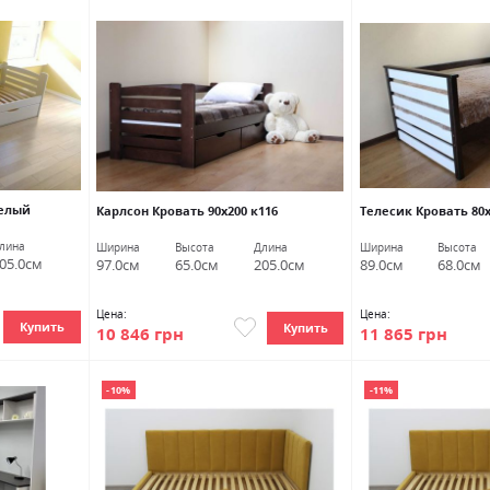
белый
Карлсон Кровать 90х200 к116
Телесик Кровать 80
лина
Ширина
Высота
Длина
Ширина
Высота
05.0см
97.0см
65.0см
205.0см
89.0см
68.0см
Цена:
Цена:
Купить
Купить
10 846 грн
11 865 грн
-10%
-11%