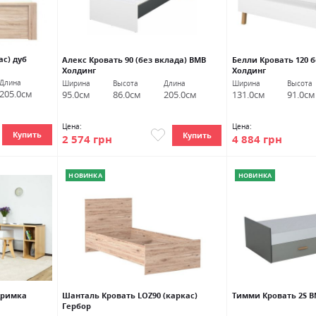
ас) дуб
Алекс Кровать 90 (без вклада) ВМВ
Белли Кровать 120 
Холдинг
Холдинг
Длина
Ширина
Высота
Длина
Ширина
Высота
205.0см
95.0см
86.0см
205.0см
131.0см
91.0см
Цена:
Цена:
Купить
Купить
2 574 грн
4 884 грн
НОВИНКА
НОВИНКА
Дримка
Шанталь Кровать LOZ90 (каркас)
Тимми Кровать 2S В
Гербор