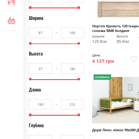
МЕБЕЛЬ ДЛЯ ОФИСА
Ширина
КОМОДЫ И ТУМБЫ
Нортон Кровать 120 (карк
cонома ВМВ Холдинг
Ширина
Высота
125.0см
85.0см
Высота
Цена:
4 127 грн
НОВИНКА
Длина
Глубина
Дори Люкс ліжко 90х200 