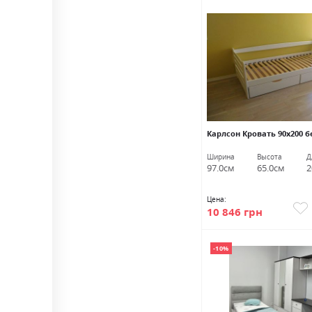
Карлсон Кровать 90х200 
Ширина
Высота
Д
97.0см
65.0см
2
Цена:
10 846 грн
-10%