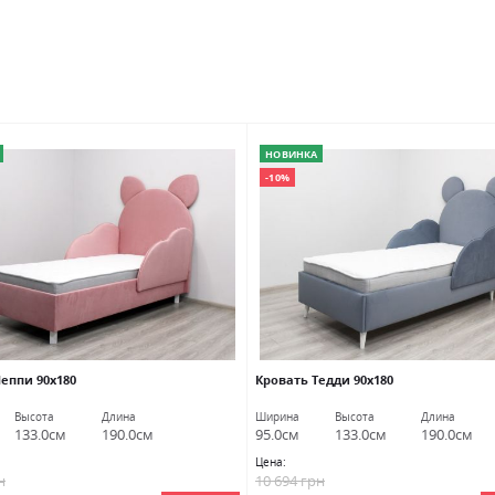
НОВИНКА
-10%
еппи 90х180
Кровать Тедди 90х180
Высота
Длина
Ширина
Высота
Длина
133.0см
190.0см
95.0см
133.0см
190.0см
Цена:
н
10 694 грн