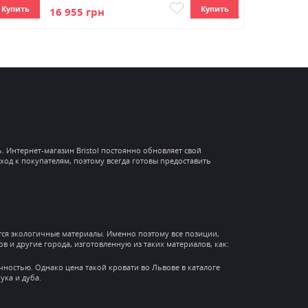
14 007 грн
Купить
Купить
16 955 грн
 Интернет-магазин Bristol постоянно обновляет свой
ход к покупателям, поэтому всегда готовы предоставить
ются экологичные материалы. Именно поэтому все позиции,
ов и другие города, изготовленную из таких материалов, как:
ностью. Однако цена такой кровати во Львове в каталоге
ка и дуба.