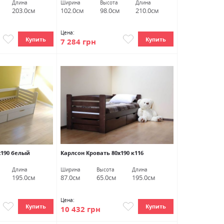
Длина
Ширина
Высота
Длина
203.0см
102.0см
98.0см
210.0см
Цена:
Купить
Купить
7 284 грн
х190 белый
Карлсон Кровать 80х190 к116
Длина
Ширина
Высота
Длина
195.0см
87.0см
65.0см
195.0см
Цена:
Купить
Купить
10 432 грн