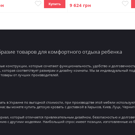
Купить
рн
9 624 грн
разие товаров для комфортного отдыха ребенка
е конструкции, которые сочетают функциональность, удобство и долговечность.
ь, которая соответствует размерам и дизайну комнаты. Мы за индивидуальный под
 товары от лучших производителей.
вать в Украине по выгодной стоимости, при производстве этой мебели использу
нас вы можете купить детскую кровать с доставкой в Харьков, Киев, Луцк, Черниг
риал, который отличается привлекательным дизайном, безопасностью и долговеч
нию с другими моделями. Наибольший спрос имеют позиции, изготовленные из бу