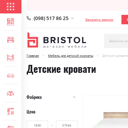
КАТАЛОГ ТОВАРОВ
(098) 517 86 25
Заказать звонок
ГОСТИНАЯ
СПАЛЬНЯ
Введите по
Главная
Мебель для детской комнаты
Детские кровати
ДЕТСКАЯ
Детские кровати
МЯГКАЯ МЕБЕЛЬ
СТОЛЫ И СТУЛЬЯ
Фабрика
Цена
ПРИХОЖАЯ