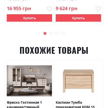
16 955 грн
9 624 грн
9
Купить
Купить
ПОХОЖИЕ ТОВАРЫ
Фреско Гостинная 1
Каспиан Тумба
Л
кашемир/темный
прикроватная KOM 1S
з