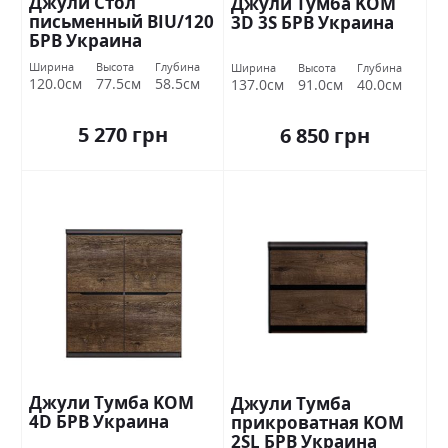
Джули Стол
Джули Тумба KOM
письменный BIU/120
3D 3S БРВ Украина
БРВ Украина
Ширина
Высота
Глубина
Ширина
Высота
Глубина
120.0см
77.5см
58.5см
137.0см
91.0см
40.0см
5 270 грн
6 850 грн
Джули Тумба KOM
Джули Тумба
4D БРВ ​​Украина
прикроватная KOM
2SL БРВ Украина