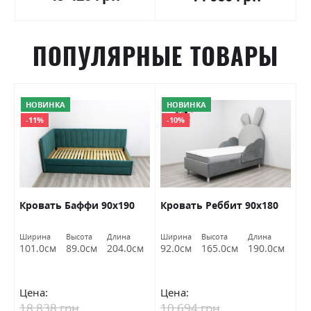
ПОПУЛЯРНЫЕ ТОВАРЫ
НОВИНКА
НОВИНКА
-11%
-10%
ас
Кровать Баффи 90х190
Кровать Реббит 90х180
К
Ширина
Высота
Длина
Ширина
Высота
Длина
Ш
м
101.0см
89.0см
204.0см
92.0см
165.0см
190.0см
9
Цена:
Цена:
Ц
18 838 грн
10 694 грн
1