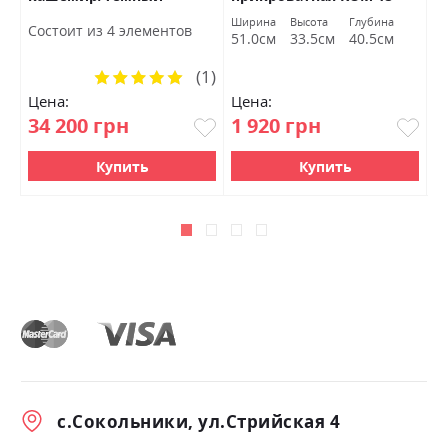
мармур БРВ Украина
дуб сонома БРВ Украина
ч
Ширина
Высота
Глубина
Ш
Состоит из 4 элементов
51.0см
33.5см
40.5см
8
(1)
Рейтинг:
100%
Цена:
Цена:
Ц
34 200 грн
1 920 грн
1
Купить
Купить
с.Сокольники, ул.Стрийская 4