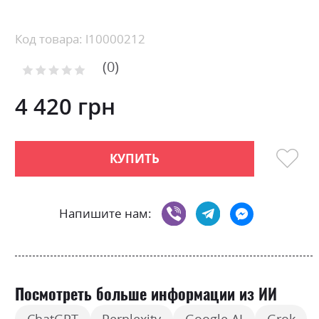
to
the
beginning
Код товара: l10000212
of
0
the
Рейтинг:
images
0
100
% of
gallery
4 420 грн
КУПИТЬ
Напишите нам:
Посмотреть больше информации из ИИ