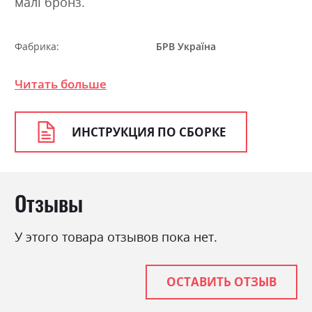
малі бронз.
Фабрика:
БРВ Україна
Цвет (Фасад):
дуб конкордія
Читать больше
Цвет (Корпус):
венге магія
Цвет материала
дуб конкордія
ИНСТРУКЦИЯ ПО СБОРКЕ
Стиль
мінімалізм, модерн
Материал
ламінована ДСП
Ниша для белья
ні
Отзывы
Спальное место
90х200
С матрасом
ні
У этого товара отзывов пока нет.
С подставкой под матрас
ні
ОСТАВИТЬ ОТЗЫВ