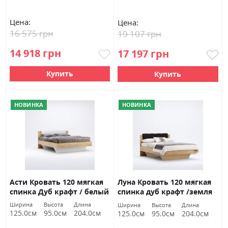
Цена:
Цена:
16 575 грн
19 107 грн
14 918 грн
17 197 грн
Купить
Купить
НОВИНКА
НОВИНКА
Асти Кровать 120 мягкая
Луна Кровать 120 мягкая
спинка Дуб крафт / белый
спинка дуб крафт /земля
глянец Миромарк
Миромарк
Ширина
Высота
Длина
Ширина
Высота
Длина
125.0см
95.0см
204.0см
125.0см
95.0см
204.0см