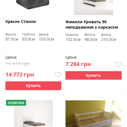
Кресло Стенли
Фэмили Кровать 90
неподъемная з каркасом
белый глянец Миромарк
Высота
Глубина
Длина
Ширина
Высота
Длина
87.0см
93.0см
103.0см
102.0см
98.0см
210.0см
Цена:
Цена:
16 414 грн
7 284 грн
14 772 грн
Купить
Купить
НОВИНКА