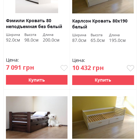
Фэмили Кровать 80
Карлсон Кровать 80х190
неподъемная без белый
белый
глянец Миромарк
Ширина
Высота
Длина
Ширина
Высота
Длина
92.0см
98.0см
200.0см
87.0см
65.0см
195.0см
Цена:
Цена:
7 091 грн
10 432 грн
Купить
Купить