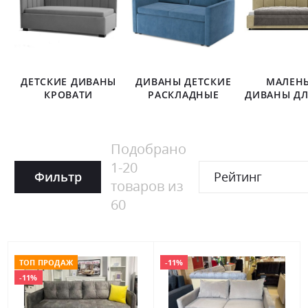
ДЕТСКИЕ ДИВАНЫ
ДИВАНЫ ДЕТСКИЕ
МАЛЕН
КРОВАТИ
РАСКЛАДНЫЕ
ДИВАНЫ ДЛ
Подобрано
1
-
20
Фильтр
Рейтинг
товаров из
60
ТОП ПРОДАЖ
-11%
-11%