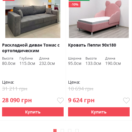
-10%
Раскладной диван Томас с
Кровать Пеппи 90х180
ортопедическим
наполнением и нишей
Высота
Глубина
Длина
Ширина
Высота
Длина
162х192 Шик Галичина
80.0см
115.0см
232.0см
95.0см
133.0см
190.0см
Цена:
Цена:
31 211 грн
10 694 грн
28 090 грн
9 624 грн
Купить
Купить