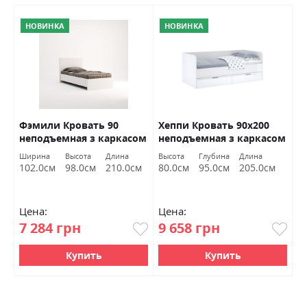
НОВИНКА
НОВИНКА
Фэмили Кровать 90
Хеппи Кровать 90х200
С
нг
неподъемная з каркасом
неподъемная з каркасом
б
белый глянец Миромарк
белый глянец Миромарк
Ширина
Высота
Длина
Высота
Глубина
Длина
Ш
102.0см
98.0см
210.0см
80.0см
95.0см
205.0см
8
Цена:
Цена:
Ц
7 284 грн
9 658 грн
1
Купить
Купить