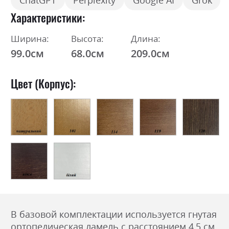
ChatGPT
Perplexity
Google AI
Grok
Характеристики
Ширина:
Высота:
Длина:
99.0см
68.0см
209.0см
Цвет (Корпус):
В базовой комплектации используется гнутая
ортопедическая ламель с расстоянием 4,5 см