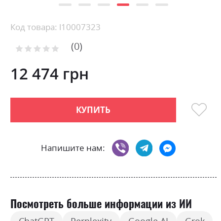
Skip
Код товара: l10007323
to
0
the
Рейтинг:
0
100
beginning
% of
of
12 474 грн
the
images
gallery
КУПИТЬ
Напишите нам:
Посмотреть больше информации из ИИ