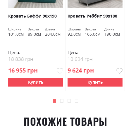
ас
Кровать Баффи 90х190
Кровать Реббит 90х180
К
Ширина
Высота
Длина
Ширина
Высота
Длина
Ш
м
101.0см
89.0см
204.0см
92.0см
165.0см
190.0см
9
Цена:
Цена:
Ц
18 838 грн
10 694 грн
1
16 955 грн
9 624 грн
9
Купить
Купить
ПОХОЖИЕ ТОВАРЫ