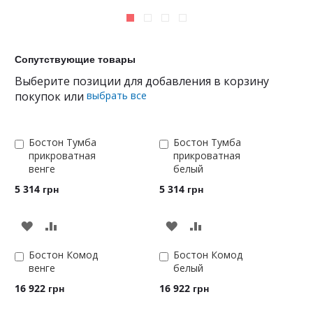
Сопутствующие товары
Выберите позиции для добавления в корзину
покупок или
выбрать все
Бостон Тумба
Бостон Тумба
Добавить
Добавить
прикроватная
прикроватная
в
в
венге
белый
корзину
корзину
5 314 грн
5 314 грн
ДОБАВИТЬ
ДОБАВИТЬ
В
В
Бостон Комод
Бостон Комод
Добавить
Добавить
венге
белый
в
в
СРАВНЕНИЕ
СРАВНЕНИЕ
корзину
корзину
16 922 грн
16 922 грн