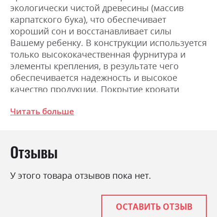
экологически чистой древесины (массив
карпатского бука), что обеспечивает
хороший сон и восстанавливает силы
Вашему ребенку. В конструкции используется
только высококачественная фурнитура и
элементы крепления, в результате чего
обеспечивается надежность и высокое
качество продукции. Покрытие кровати
делается сертифицированным лаком
Читать больше
производства Испании Barpimo. Кровать
комплектуется деревянными ламелями,
которые обеспечивают вентиляцию матраса
Отзывы
и постельного белья. Вашему малышу будет
радостно, уютно и безопасно.
У этого товара отзывов пока нет.
Фабрика:
Дрімка
Цвет (Корпус):
Дрімка білий, Дрімка венге,
ОСТАВИТЬ ОТЗЫВ
Дрімка венге/білий, Дрімка