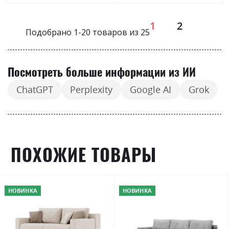
Страница
1
2
Подобрано
1
-
20
товаров из
25
Посмотреть больше информации из ИИ
ChatGPT
Perplexity
Google AI
Grok
ПОХОЖИЕ ТОВАРЫ
НОВИНКА
НОВИНКА