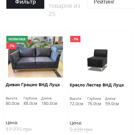
Фильтр
Рейтинг
товаров из
25
НОВИНКА
-7%
-7%
Диван Грацио ВНД Луцк
Кресло Лестер ВНД Луцк
Высота
Глубина
Длина
Высота
Глубина
Длина
80.0см
88.0см
180.0см
72.0см
76.0см
59.0см
Цена:
Цена:
17 775 грн
5 220 грн