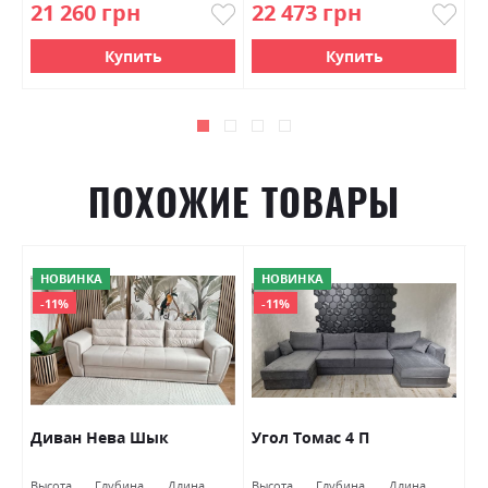
21 260 грн
22 473 грн
8
Купить
Купить
ПОХОЖИЕ ТОВАРЫ
НОВИНКА
НОВИНКА
-11%
-11%
Диван Нева Шык
Угол Томас 4 П
К
Высота
Глубина
Длина
Высота
Глубина
Длина