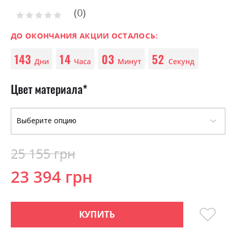
to
0
the
Рейтинг:
0
100
% of
beginning
ДО ОКОНЧАНИЯ АКЦИИ ОСТАЛОСЬ:
of
the
143
14
03
51
images
Дни
Часа
Минут
Секунд
gallery
Цвет материала
25 155 грн
23 394 грн
КУПИТЬ