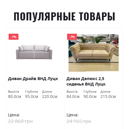
ПОПУЛЯРНЫЕ ТОВАРЫ
-7%
-7%
Диван Драйв ВНД Луцк
Диван Делюкс 2,5
Д
сиденья ВНД Луцк
Высота
Глубина
Длина
Высота
Глубина
Длина
Вы
80.0см
95.0см
220.0см
84.0см
90.0см
215.0см
7
Цена:
Цена:
Ц
22 860 грн
24 165 грн
9