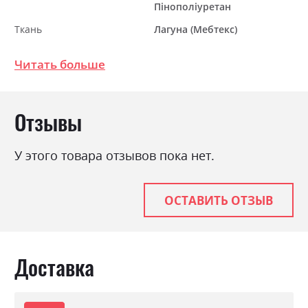
Пінополіуретан
Ткань
Лагуна (Мебтекс)
Механизм
Єврокнижка
Читать больше
Раскладной
так
Ниша для белья
так
Отзывы
Спальное место
145х190
У этого товара отзывов пока нет.
ОСТАВИТЬ ОТЗЫВ
Доставка