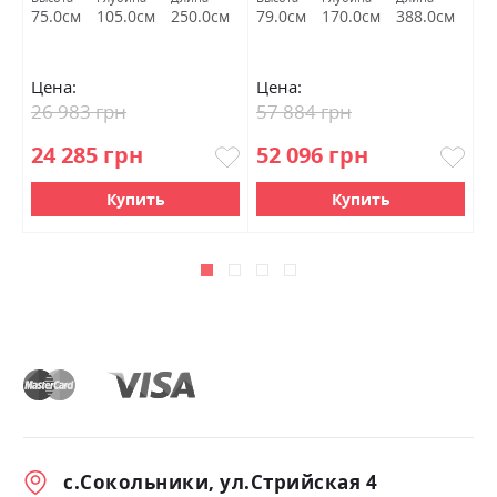
С
м
75.0см
105.0см
250.0см
79.0см
170.0см
388.0см
Цена:
Цена:
Ц
26 983 грн
57 884 грн
3
24 285 грн
52 096 грн
Купить
Купить
с.Сокольники, ул.Стрийская 4