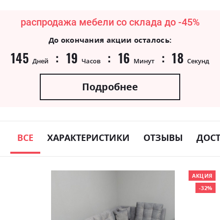
распродажа мебели со склада до -45%
До окончания акции осталось:
145
19
16
18
Дней
Часов
Минут
Секунд
Подробнее
ВСЕ
ХАРАКТЕРИСТИКИ
ОТЗЫВЫ
ДОС
Skip
АКЦИЯ
to
-32%
the
end
of