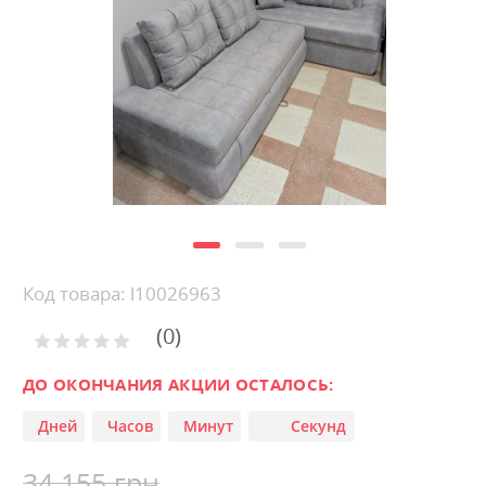
the
images
gallery
Skip
Код товара: l10026963
to
0
the
Рейтинг:
0
100
beginning
% of
of
ДО ОКОНЧАНИЯ АКЦИИ ОСТАЛОСЬ:
the
Дней
Часов
Минут
Секунд
images
gallery
34 155 грн