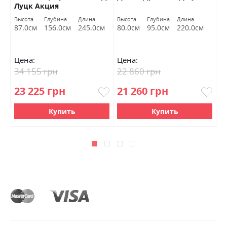
Луцк Акция
Высота
Глубина
Длина
Высота
Глубина
Длина
Вы
87.0см
156.0см
245.0см
80.0см
95.0см
220.0см
8
Цена:
Цена:
Ц
34 155 грн
22 860 грн
2
23 225 грн
21 260 грн
1
Купить
Купить