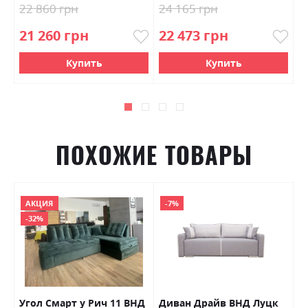
22 860 грн
24 165 грн
9
21 260 грн
22 473 грн
8
Купить
Купить
ПОХОЖИЕ ТОВАРЫ
АКЦИЯ
-7%
-32%
 3
Угол Смарт у Рич 11 ВНД
Диван Драйв ВНД Луцк
С