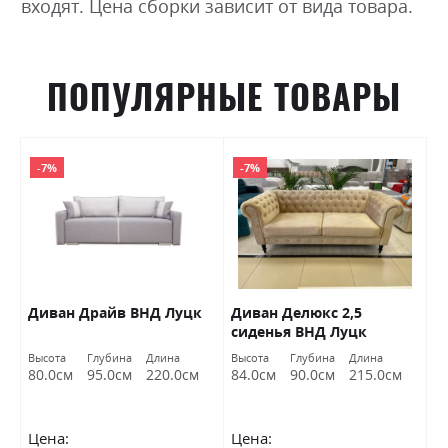
входят. Цена сборки зависит от вида товара.
ПОПУЛЯРНЫЕ ТОВАРЫ
-7%
-7%
Диван Драйв ВНД Луцк
Диван Делюкс 2,5
Д
сиденья ВНД Луцк
Высота
Глубина
Длина
Высота
Глубина
Длина
Вы
80.0см
95.0см
220.0см
84.0см
90.0см
215.0см
7
Цена:
Цена:
Ц