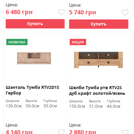
Цена:
Цена:
6 480 грн
5 740 грн
Купить
Купить
НОВИНКА
АКЦИЯ
Шанталь Тумба RTV2D1S
Шелби Тумба ртв RTV2S
Гербор
дуб крафт золотой/ясень
серфсайд железный
Ширина
Высота
Глубина
Ширина
Высота
Глубина
Гербор
130.0см
50.0см
35.0см
150.0см
51.0см
44.0см
Цена:
Цена:
4 140 грн
2 880 грн