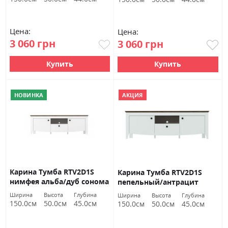
Цена:
Цена:
3 060 грн
3 060 грн
Купить
Купить
НОВИНКА
АКЦИЯ
Карина Тумба RTV2D1S
Карина Тумба RTV2D1S
нимфея альба/дуб сонома
пепельный/антрацит
трюфель Гербор
Гербор
Ширина
Высота
Глубина
Ширина
Высота
Глубина
150.0см
50.0см
45.0см
150.0см
50.0см
45.0см