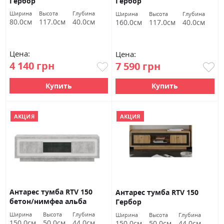
Гербор
Гербор
Ширина
Высота
Глубина
Ширина
Высота
Глубина
80.0см
117.0см
40.0см
160.0см
117.0см
40.0см
Цена:
Цена:
4 140 грн
7 590 грн
Купить
Купить
АКЦИЯ
АКЦИЯ
Антарес тумба RTV 150
Антарес тумба RTV 150
бетон/нимфеа альба
Гербор
Гербор
Ширина
Высота
Глубина
Ширина
Высота
Глубина
150.0см
50.0см
44.0см
150.0см
50.0см
44.0см