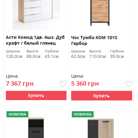
Асти Комод 1дв. 4шх. Дуб
Чос Тумба КОМ 1D1S
крафт / белый глянец
Гербор
Миромарк
Ширина
Высота
Глубина
Ширина
Высота
Глубина
120.0см
88.0см
43.1см
62.0см
110.0см
39.0см
Цена:
Цена:
7 367 грн
5 360 грн
Купить
Купить
НОВИНКА
НОВИНКА