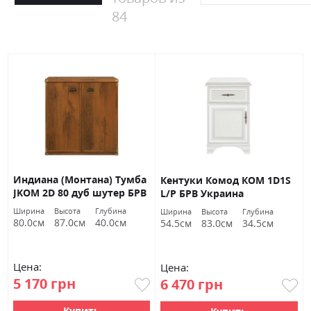
84
Индиана (Монтана) Тумба
Кентуки Комод КОМ 1D1S
JKOM 2D 80 дуб шутер БРВ
L/P БРВ Украина
Украина
Ширина
Высота
Глубина
Ширина
Высота
Глубина
80.0см
87.0см
40.0см
54.5см
83.0см
34.5см
Цена:
Цена:
5 170 грн
6 470 грн
Купить