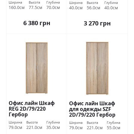
Ширина
Высота
Глубина
Ширина
Высота
Глубина
160.0см
77.5см
70.0см
40.0см
56.0см
40.0см
6 380 грн
3 270 грн
Офис лайн Шкаф
Офис лайн Шкаф
REG 2D/79/220
для одежды SZF
Гербор
2D/79/220 Гербор
Ширина
Высота
Глубина
Ширина
Высота
Глубина
79.0см
221.0см
35.0см
79.0см
221.0см
55.0см