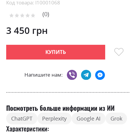
Skip
Код товара: l10001068
to
0
the
Рейтинг:
0
100
beginning
% of
of
3 450 грн
the
images
gallery
КУПИТЬ
Напишите нам:
Посмотреть больше информации из ИИ
ChatGPT
Perplexity
Google AI
Grok
Характеристики