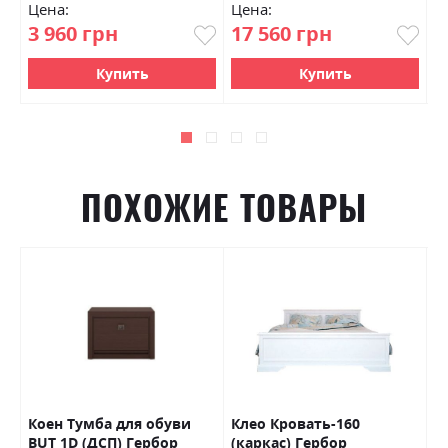
Цена:
Цена:
Ц
3 960 грн
17 560 грн
4
Купить
Купить
ПОХОЖИЕ ТОВАРЫ
Коен Тумба для обуви
Клео Кровать-160
С
BUT 1D (ДСП) Гербор
(каркас) Гербор
Р