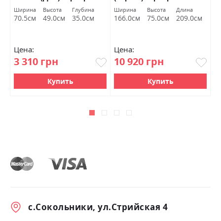
Ширина
Высота
Глубина
Ширина
Высота
Длина
Ш
70.5см
49.0см
35.0см
166.0см
75.0см
209.0см
1
Цена:
Цена:
Ц
3 310 грн
10 920 грн
1
Купить
Купить
с.Сокольники, ул.Стрийская 4