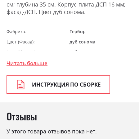
см; глубина 35 см. Корпус-плита ДСП 16 мм;
фасад-ДСП. Цвет дуб сонома.
Фабрика:
Гербор
Цвет (Фасад):
дуб сонома
Цвет (Корпус):
дуб сонома
Цвет материала
дуб сонома
Читать больше
Стиль
мінімалізм, модерн
Материал
ламінована ДСП
ИНСТРУКЦИЯ ПО СБОРКЕ
Отзывы
У этого товара отзывов пока нет.