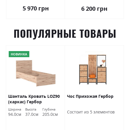
5 970 грн
6 200 грн
ПОПУЛЯРНЫЕ ТОВАРЫ
НОВИНКА
Шанталь Кровать LOZ90
Чос Прихожая Гербор
Ш
(каркас) Гербор
о
Ширина
Высота
Глубина
Ш
Состоит из 5 элементов
94.0см
37.0см
205.0см
7