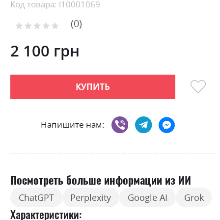
beginning
Код товара: l10001069
of
0
the
Рейтинг:
images
0
100
% of
gallery
2 100 грн
КУПИТЬ
Напишите нам:
Посмотреть больше информации из ИИ
ChatGPT
Perplexity
Google AI
Grok
Характеристики