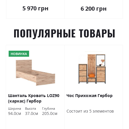
5 970 грн
6 200 грн
ПОПУЛЯРНЫЕ ТОВАРЫ
НОВИНКА
Шанталь Кровать LOZ90
Чос Прихожая Гербор
Ш
(каркас) Гербор
о
Ширина
Высота
Глубина
Ш
Состоит из 5 элементов
94.0см
37.0см
205.0см
7