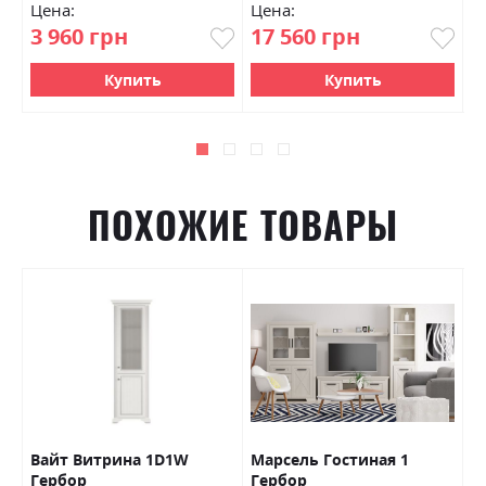
Цена:
Цена:
Ц
3 960 грн
17 560 грн
4
Купить
Купить
ПОХОЖИЕ ТОВАРЫ
Вайт Витрина 1D1W
Марсель Гостиная 1
К
Гербор
Гербор
3