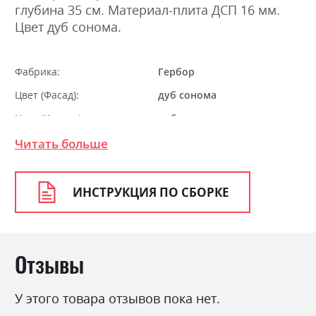
глубина 35 см. Материал-плита ДСП 16 мм.
Цвет дуб сонома.
Фабрика:
Гербор
Цвет (Фасад):
дуб сонома
Цвет (Корпус):
дуб сонома
Цвет материала
дуб сонома
Читать больше
Стиль
мінімалізм, модерн
Материал
ламінована ДСП
ИНСТРУКЦИЯ ПО СБОРКЕ
Отзывы
У этого товара отзывов пока нет.