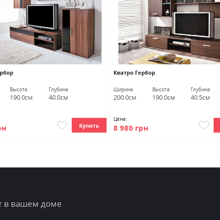
ербор
Кватро Гербор
Высота
Глубина
Ширина
Высота
Глубина
190.0см
40.0см
200.0см
190.0см
40.5см
Цена:
Купить
рн
8 980 грн
т в вашем доме