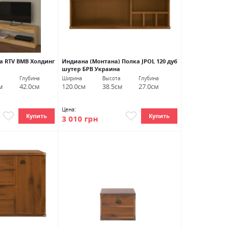
а RTV ВМВ Холдинг
Индиана (Монтана) Полка JPOL 120 дуб
шутер БРВ Украина
Глубина
Ширина
Высота
Глубина
м
42.0см
120.0см
38.5см
27.0см
Цена:
Купить
Купить
3 010 грн