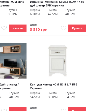
Комод JKOM 2D4S
Индиана (Монтана) Комод JKOM 1K 60
Украина
дуб шутер БРВ Украина
Глубина
Ширина
Высота
Глубина
50.0см
60.0см
47.5см
40.0см
Цена:
Купить
Купить
3 510 грн
Дуб готланд /
Кентуки Комод КОМ 1D1S L/P БРВ
Украина
Украина
Глубина
Ширина
Высота
Глубина
м
40.0см
54.5см
83.0см
34.5см
Цена: