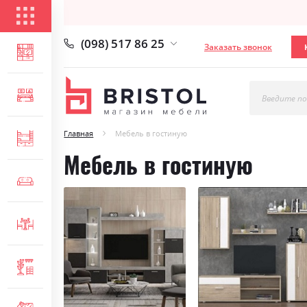
КАТАЛОГ ТОВАРОВ
(098) 517 86 25
Заказать звонок
ГОСТИНАЯ
СПАЛЬНЯ
Введите по
Главная
Мебель в гостиную
ДЕТСКАЯ
Мебель в гостиную
МЯГКАЯ МЕБЕЛЬ
СТОЛЫ И СТУЛЬЯ
ПРИХОЖАЯ