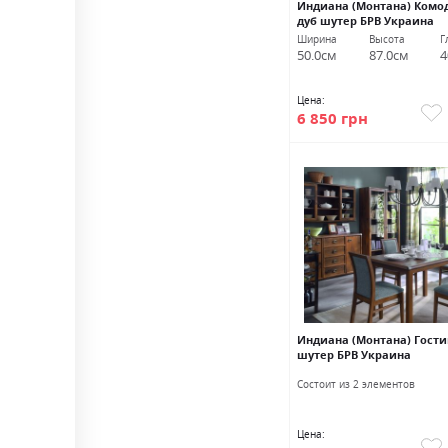
Индиана (Монтана) Комод
дуб шутер БРВ Украина
Ширина
Высота
Г
50.0см
87.0см
4
Цена:
6 850 грн
Индиана (Монтана) Гости
шутер БРВ Украина
Состоит из 2 элементов
Цена: