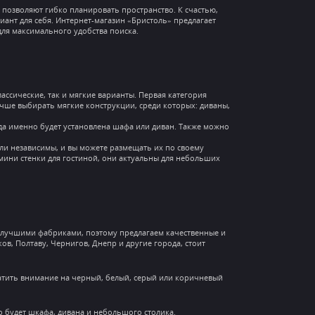
позволяют гибко планировать пространство. К счастью,
ант для себя. Интернет-магазин «Бристоль» предлагает
для максимального удобства поиска.
ассические, так и мягкие варианты. Первая категория
лучше выбирать мягкие конструкции, среди которых: диваны,
уда именно будет установлена шафа или диван. Также можно
ули независимы, и вы можете размещать их по своему
мини стенки для гостиной, они актуальны для небольших
 с лучшими фабриками, поэтому предлагаем качественные и
ов, Полтаву, Чернигов, Днепр и другие города, стоит
атить внимание на черный, белый, серый или коричневый
о будет шкафа, дивана и небольшого столика.