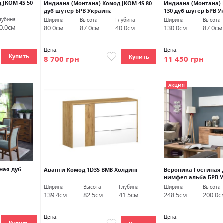
 JKOM 4S 50
Индиана (Монтана) Комод JKOM 4S 80
Индиана (Монтана) 
дуб шутер БРВ Украина
130 дуб шутер БРВ 
лубина
Ширина
Высота
Глубина
Ширина
Высота
0.0см
80.0см
87.0см
40.0см
130.0см
87.0см
Цена:
Цена:
Купить
Купить
8 700 грн
11 450 грн
АКЦИЯ
ная дуб
Аванти Комод 1D3S ВМВ Холдинг
Вероника Гостиная 
нимфея альба БРВ 
Ширина
Высота
Глубина
Ширина
Высота
139.4см
82.5см
41.5см
248.5см
200.0с
Цена:
Цена:
Купить