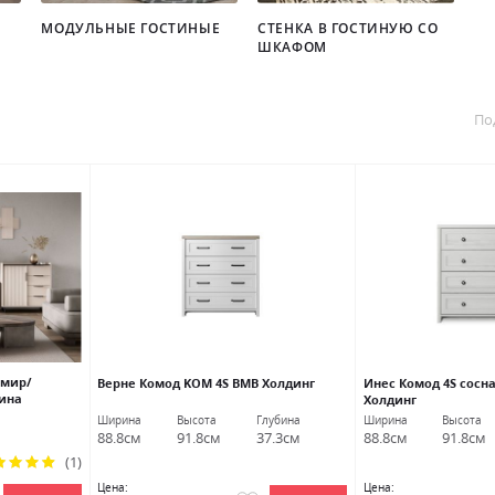
МОДУЛЬНЫЕ ГОСТИНЫЕ
СТЕНКА В ГОСТИНУЮ СО
ШКАФОМ
По
емир/
Верне Комод KOM 4S ВМВ Холдинг
Инес Комод 4S сосн
ина
Холдинг
Ширина
Высота
Глубина
Ширина
Высота
88.8см
91.8см
37.3см
88.8см
91.8см
(1)
тинг:
0%
Цена:
Цена: