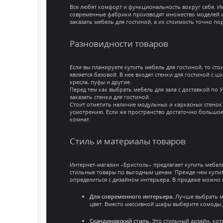
Все любят комфорт и функциональность вокруг себя. И
современные фабрики производят множество моделей из
заказать мебель для гостиной, а их стоимость точно п
Разновидности товаров
Если вы планируете купить мебель для гостиной, то сто
является базовой. В нее входят стенки для гостиной с 
кресла, пуфы и другие.
Перед тем как выбрать мебель для зала с доставкой по
заказать стенки для гостиной.
Стоит отметить наличие модульных и каркасных стенок.
усмотрению. Если же пространство достаточно большое
комнат.
Стиль и материалы товаров
Интернет-магазин «Бристоль» предлагает купить мебель
стильные товары по выгодным ценам. Прежде чем купить 
определиться с дизайном интерьера. В продаже можно
Для современного интерьера.
Лучше выбрать мо
цвет. Вместо массивной шафы выберите комоды 
Скандинавский стиль.
Это стильный дизайн, кот