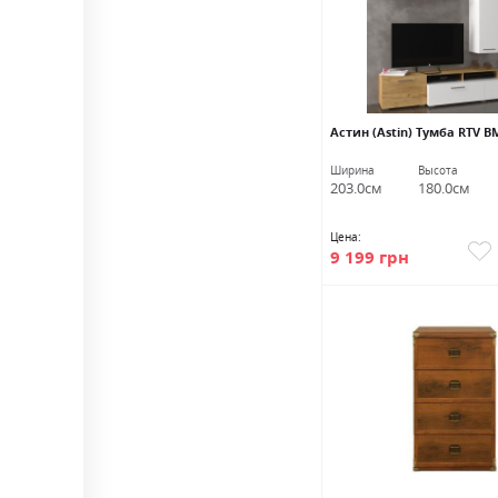
Астин (Astin) Тумба RTV 
Ширина
Высота
203.0см
180.0см
Цена:
9 199 грн