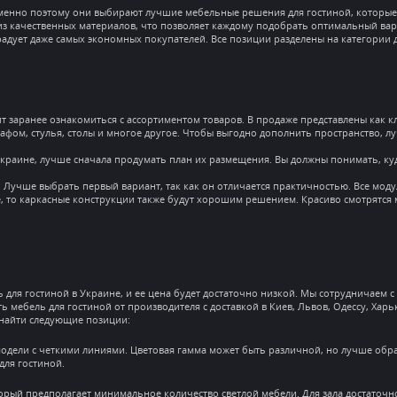
менно поэтому они выбирают лучшие мебельные решения для гостиной, которые 
 качественных материалов, что позволяет каждому подобрать оптимальный вари
орадует даже самых экономных покупателей. Все позиции разделены на категории 
ит заранее ознакомиться с ассортиментом товаров. В продаже представлены как кл
шкафом, стулья, столы и многое другое. Чтобы выгодно дополнить пространство, 
 Украине, лучше сначала продумать план их размещения. Вы должны понимать, к
 Лучше выбрать первый вариант, так как он отличается практичностью. Все мод
, то каркасные конструкции также будут хорошим решением. Красиво смотрятся 
 для гостиной в Украине, и ее цена будет достаточно низкой. Мы сотрудничаем
мебель для гостиной от производителя с доставкой в Киев, Львов, Одессу, Харьк
 найти следующие позиции:
дели с четкими линиями. Цветовая гамма может быть различной, но лучше обр
для гостиной.
орый предполагает минимальное количество светлой мебели. Для зала достаточн