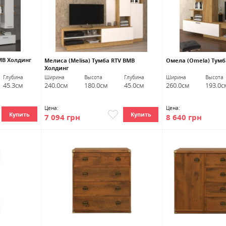
ВМВ Холдинг
Мелиса (Melisa) Тумба RTV ВМВ
Омела (Omela) Тумб
Холдинг
Глубина
Ширина
Высота
Глубина
Ширина
Высота
45.3см
240.0см
180.0см
45.0см
260.0см
193.0с
Цена:
Цена:
Купить
Купить
7 094 грн
8 640 грн