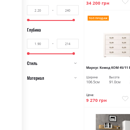
34 200 грн
ТОП ПРОДАЖ
Глубина
Стиль
Маркус Комод КОМ 4S/11 
Материал
Ширина
Высота
106.5см
91.0см
Цена:
9 270 грн