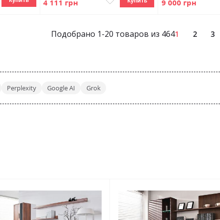
Купить
4 111 грн
9 000 грн
Подобрано
1
-
20
товаров из
464
1
2
3
Perplexity
Google AI
Grok