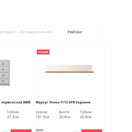
добрано
1
-
20
товаров из
464
Рейтинг
АКЦИЯ
а норвежская ВМВ
Маркус Полка P/15 БРВ Украина
Глубина
Ширина
Высота
Глубина
37.3см
151.5см
20.0см
20.0см
Цена: