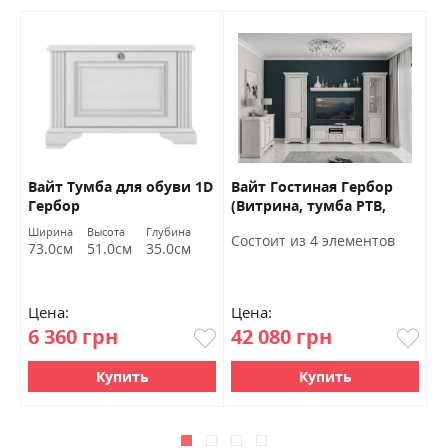
Вайт Тумба для обуви 1D
Вайт Гостиная Гербор
Г
Гербор
(Витрина, тумба РТВ,
пенал , полка)
Ширина
Высота
Глубина
Состоит из 4 элементов
73.0см
51.0см
35.0см
Цена:
Цена:
Ц
6 360 грн
42 080 грн
0
Купить
Купить