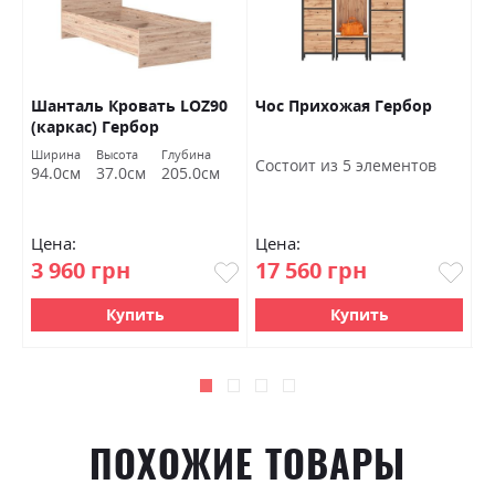
Шанталь Кровать LOZ90
Чос Прихожая Гербор
Ш
(каркас) Гербор
о
Ширина
Высота
Глубина
Ш
Состоит из 5 элементов
94.0см
37.0см
205.0см
7
Цена:
Цена:
Ц
3 960 грн
17 560 грн
4
Купить
Купить
ПОХОЖИЕ ТОВАРЫ