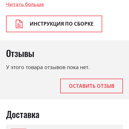
сонома трюфель
Читать больше
Цвет (Корпус):
дуб сонома трюфель, ясен
сніжний, ясен сніжний/дуб
сонома трюфель
ИНСТРУКЦИЯ ПО СБОРКЕ
Цвет материала
дуб сонома трюфель
Стиль
класика, прованс, ретро
Отзывы
Материал
ламінована ДСП з МДФ
У этого товара отзывов пока нет.
ОСТАВИТЬ ОТЗЫВ
Доставка