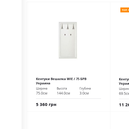
ТОП
Кентуки Вешалка WIE / 75 БРВ
Кенту
Украина
Укра
Ширина
Высота
Глубина
Ширин
75.0см
144.0см
3.0см
69.5с
5 360 грн
11 2