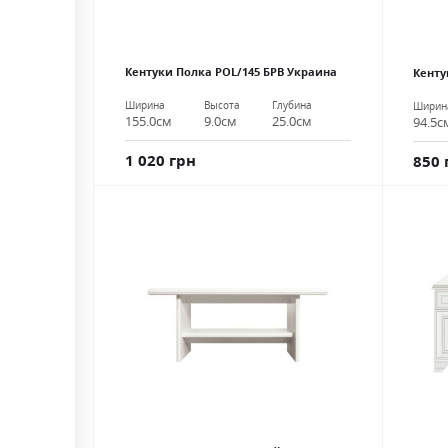
Кентуки Полка POL/145 БРВ Украина
Кенту
Ширина
Высота
Глубина
Ширин
155.0см
9.0см
25.0см
94.5с
1 020 грн
850 