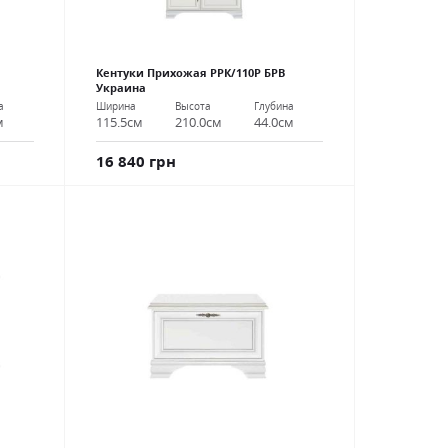
Кентуки Прихожая РРК/110Р БРВ
Украина
а
Ширина
Высота
Глубина
м
115.5см
210.0см
44.0см
16 840 грн