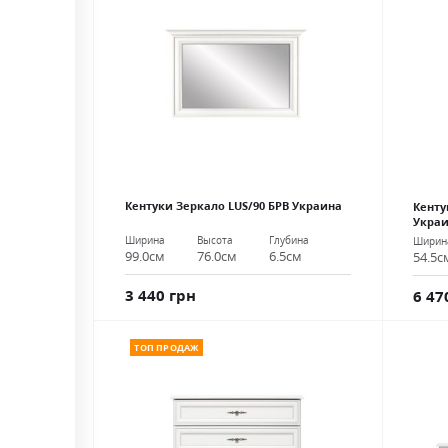
Кентуки Зеркало LUS/90 БРВ Украина
Кенту
Укра
Ширина
Высота
Глубина
Ширин
99.0см
76.0см
6.5см
54.5с
3 440 грн
6 47
ТОП ПРОДАЖ