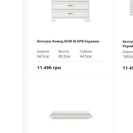
Кентуки Комод КОМ 4S БРВ Украина
Кенту
Укра
Ширина
Высота
Глубина
Ширин
94.5см
90.5см
44.5см
169.0
11 490 грн
11 4