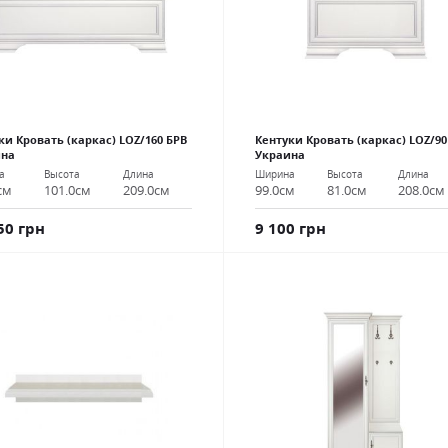
ки Кровать (каркас) LOZ/160 БРВ
Кентуки Кровать (каркас) LOZ/90
ина
Украина
а
Высота
Длина
Ширина
Высота
Длина
см
101.0см
209.0см
99.0см
81.0см
208.0см
50 грн
9 100 грн