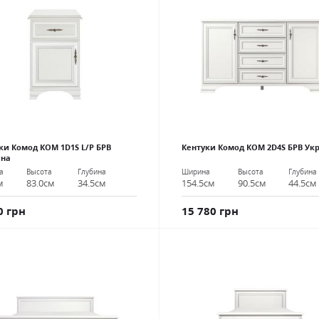
ки Комод КОМ 1D1S L/P БРВ
Кентуки Комод КОМ 2D4S БРВ Ук
ина
Ширина
Высота
Глубина
а
Высота
Глубина
154.5см
90.5см
44.5см
м
83.0см
34.5см
15 780 грн
0 грн