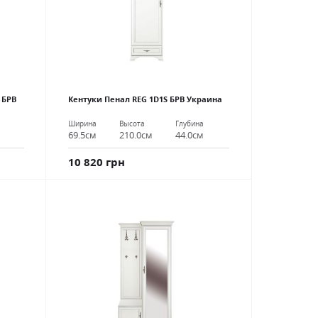
 БРВ
Кентуки Пенал REG 1D1S БРВ Украина
Ширина
Высота
Глубина
69.5см
210.0см
44.0см
10 820 грн