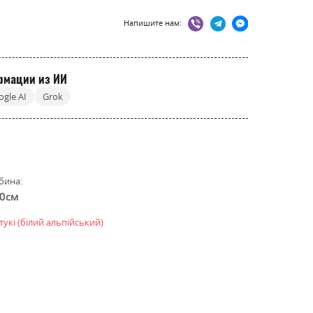
Напишите нам:
рмации из ИИ
ogle AI
Grok
бина:
.0см
тукі (білий альпійський)