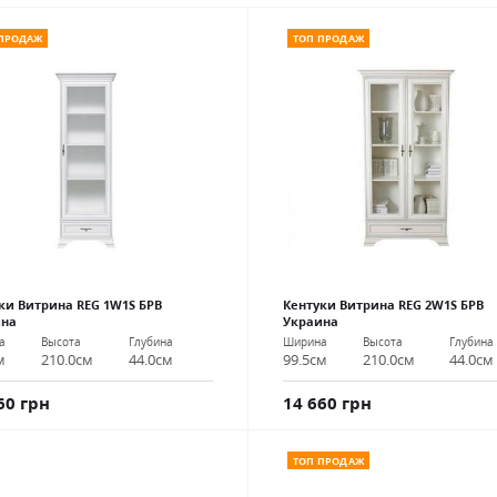
 ПРОДАЖ
ТОП ПРОДАЖ
ки Витрина REG 1W1S БРВ
Кентуки Витрина REG 2W1S БРВ
ина
Украина
а
Высота
Глубина
Ширина
Высота
Глубина
м
210.0см
44.0см
99.5см
210.0см
44.0см
60 грн
14 660 грн
ТОП ПРОДАЖ