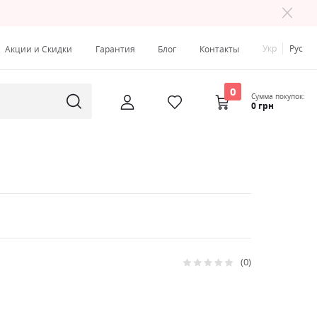
Укр
Рус
Акции и Скидки
Гарантия
Блог
Контакты
0
Сумма покупок:
0 грн
0
Рейтинг:
0
100
% of