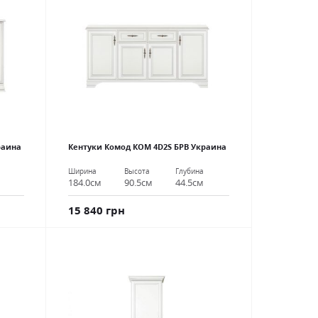
раина
Кентуки Комод КОМ 4D2S БРВ Украина
Ширина
Высота
Глубина
184.0см
90.5см
44.5см
15 840 грн