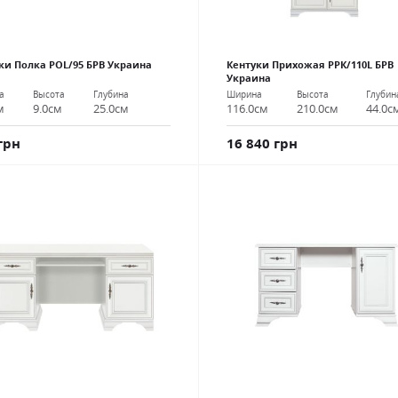
ки Полка POL/95 БРВ Украина
Кентуки Прихожая РРК/110L БРВ
Украина
а
Высота
Глубина
Ширина
Высота
Глубин
м
9.0см
25.0см
116.0см
210.0см
44.0с
грн
16 840 грн