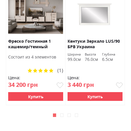
K
Фреско Гостинная 1
Кентуки Зеркало LUS/90
Л
кашемир/темный
БРВ Украина
Б
мармур БРВ Украина
Ширина
Высота
Глубина
Ш
Состоит из 4 элементов
99.0см
76.0см
6.5см
9
(1)
Рейтинг:
100%
Цена:
Цена:
Ц
34 200 грн
3 440 грн
9
Купить
Купить