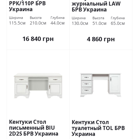
РРК/110Р БРВ
журнальный LAW
Украина
БРВ Украина
Ширина
Высота
Глубина
Ширина
Высота
Глубина
115.5см
210.0см
44.0см
130.0см
51.0см
65.0см
16 840 грн
4 860 грн
Кентуки Стол
Кентуки Стол
письменный BIU
туалетный ТОL БРВ
2D2S БРВ Украина
Украина