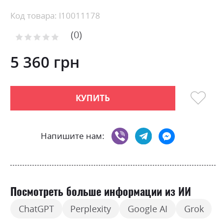
the
beginning
Код товара: l10011178
of
0
the
Рейтинг:
images
0
100
% of
gallery
5 360 грн
КУПИТЬ
Напишите нам:
Посмотреть больше информации из ИИ
ChatGPT
Perplexity
Google AI
Grok