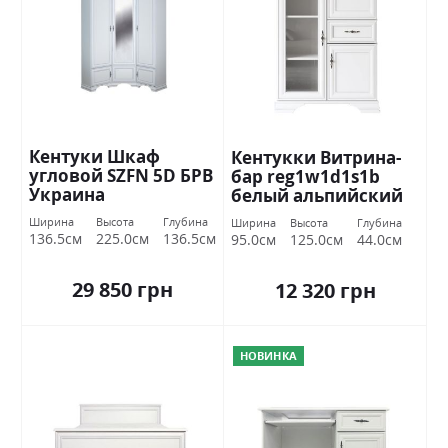
Кентуки Шкаф
Кентукки Витрина-
угловой SZFN 5D БРВ
бар reg1w1d1s1b
​​Украина
белый альпийский
БРВ Украина
Ширина
Высота
Глубина
Ширина
Высота
Глубина
136.5см
225.0см
136.5см
95.0см
125.0см
44.0см
29 850 грн
12 320 грн
НОВИНКА