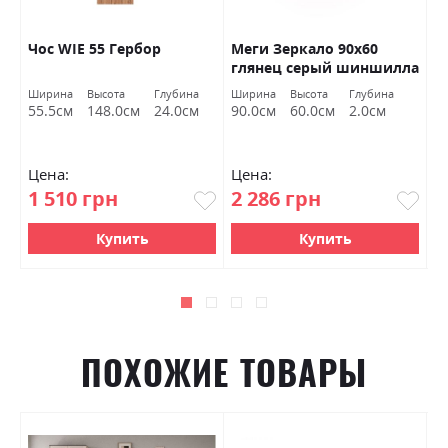
Чос WIE 55 Гербор
Меги Зеркало 90х60
П
глянец серый шиншилла
к
Миромарк
Ширина
Высота
Глубина
Ширина
Высота
Глубина
Ш
55.5см
148.0см
24.0см
90.0см
60.0см
2.0см
8
Цена:
Цена:
Ц
1 510 грн
2 286 грн
1
Купить
Купить
ПОХОЖИЕ ТОВАРЫ