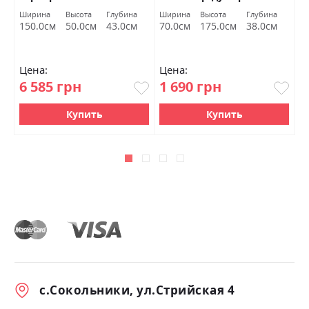
Гербор
а
Ширина
Высота
Глубина
Ширина
Высота
Глубина
м
150.0см
50.0см
43.0см
70.0см
175.0см
38.0см
Цена:
Цена:
Ц
6 585 грн
1 690 грн
0
Купить
Купить
с.Сокольники, ул.Стрийская 4