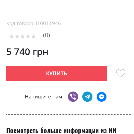
Skip
to
the
beginning
Код товара: l10011946
of
0
the
Рейтинг:
images
0
100
% of
gallery
5 740 грн
КУПИТЬ
Напишите нам:
Посмотреть больше информации из ИИ