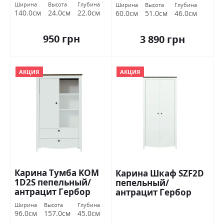
антрацит Гербор
Ширина
Высота
Глубина
Ширина
Высота
Глубина
140.0см
24.0см
22.0см
60.0см
51.0см
46.0см
950 грн
3 890 грн
АКЦИЯ
АКЦИЯ
Карина Тумба KOM
Карина Шкаф SZF2D
1D2S пепельный/
пепельный/
антрацит Гербор
антрацит Гербор
Ширина
Высота
Глубина
96.0см
157.0см
45.0см