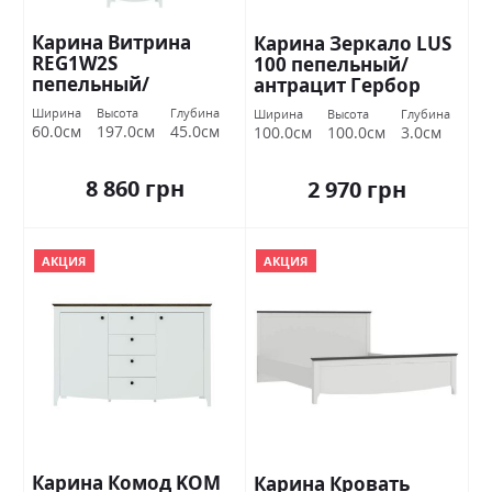
Карина Витрина
Карина Зеркало LUS
REG1W2S
100 пепельный/
пепельный/
антрацит Гербор
антрацит Гербор
Ширина
Высота
Глубина
Ширина
Высота
Глубина
60.0см
197.0см
45.0см
100.0см
100.0см
3.0см
8 860 грн
2 970 грн
АКЦИЯ
АКЦИЯ
Карина Комод KOM
Карина Кровать