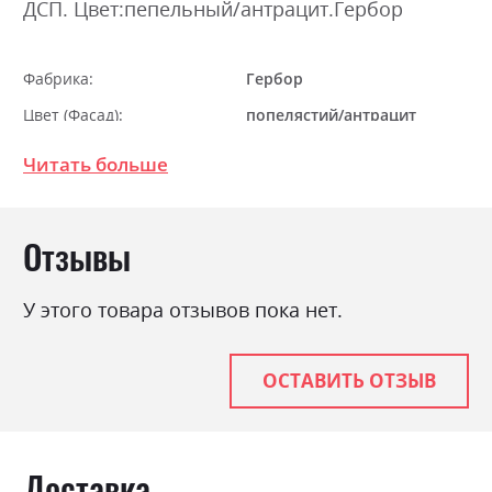
ДСП. Цвет:пепельный/антрацит.Гербор
Фабрика:
Гербор
Цвет (Фасад):
попелястий/антрацит
Цвет (Корпус):
попелястий/антрацит
Читать больше
Цвет материала
попелястий/антрацит
Стиль
класика, прованс, ретро
Отзывы
Материал
ламінована ДСП
У этого товара отзывов пока нет.
ОСТАВИТЬ ОТЗЫВ
Доставка