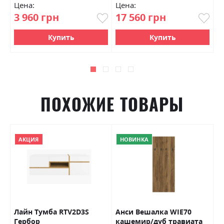
Цена:
Цена:
Ц
3 960 грн
17 560 грн
4
Купить
Купить
ПОХОЖИЕ ТОВАРЫ
АКЦИЯ
НОВИНКА
Лайн Тумба RTV2D3S
Анси Вешалка WIE70
П
Гербор
кашемир/дуб травиата
Г