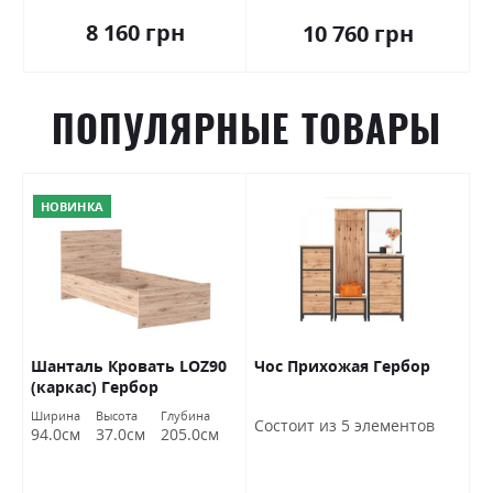
8 160 грн
10 760 грн
ПОПУЛЯРНЫЕ ТОВАРЫ
НОВИНКА
Шанталь Кровать LOZ90
Чос Прихожая Гербор
Ш
(каркас) Гербор
о
Ширина
Высота
Глубина
Ш
Состоит из 5 элементов
94.0см
37.0см
205.0см
7