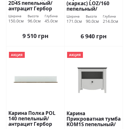
2D4S пепельный/
(каркас) LOZ/160
антрацит Гербор
пепельный/
антрацит Гербор
Ширина
Высота
Глубина
Ширина
Высота
Глубина
150.0см
96.0см
45.0см
171.0см
90.0см
214.0см
9 510 грн
6 940 грн
АКЦИЯ
АКЦИЯ
Карина Полка POL
Карина
140 пепельный/
Прикроватная тумба
антрацит Гербор
KOM1S пепельный/